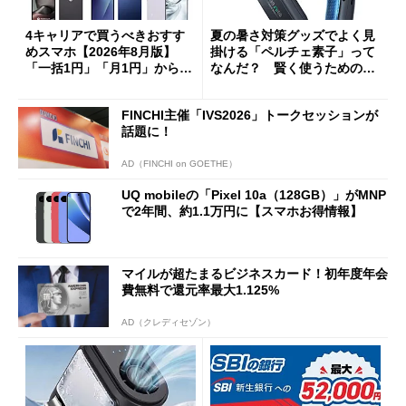
4キャリアで買うべきおすす
夏の暑さ対策グッズでよく見
めスマホ【2026年8月版】
掛ける「ペルチェ素子」って
「一括1円」「月1円」からお
なんだ？ 賢く使うための注
得なiPhone／Pixel／Galaxy
意点も
まで
FINCHI主催「IVS2026」トークセッションが
話題に！
AD（FINCHI on GOETHE）
UQ mobileの「Pixel 10a（128GB）」がMNP
で2年間、約1.1万円に【スマホお得情報】
マイルが超たまるビジネスカード！初年度年会
費無料で還元率最大1.125%
AD（クレディセゾン）