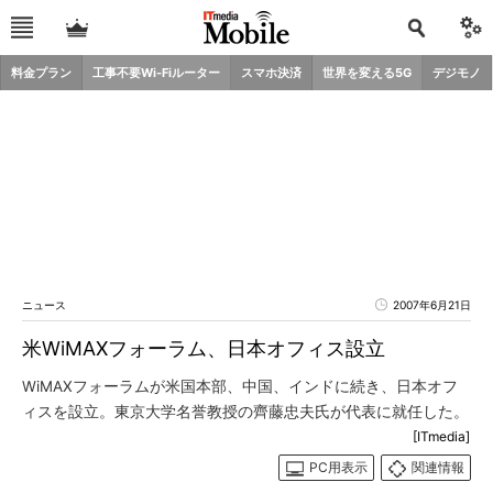
料金プラン
工事不要Wi-Fiルーター
スマホ決済
世界を変える5G
デジモノ
ニュース
2007年6月21日
米WiMAXフォーラム、日本オフィス設立
WiMAXフォーラムが米国本部、中国、インドに続き、日本オフ
ィスを設立。東京大学名誉教授の齊藤忠夫氏が代表に就任した。
[ITmedia]
PC用表示
関連情報