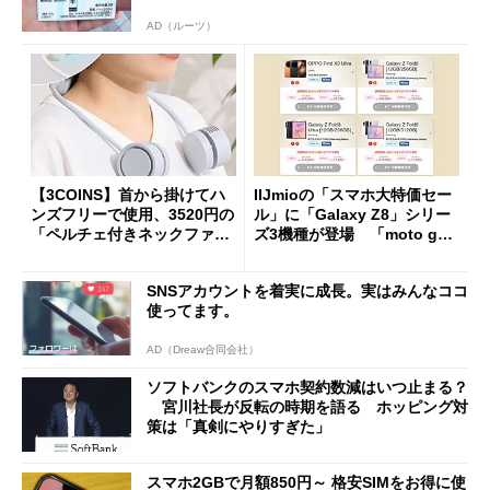
AD（ルーツ）
【3COINS】首から掛けてハ
IIJmioの「スマホ大特価セー
ンズフリーで使用、3520円の
ル」に「Galaxy Z8」シリー
「ペルチェ付きネックファ
ズ3機種が登場 「moto g37
ン」
j」や「OPPO Find X9 Ultr
a」も
SNSアカウントを着実に成長。実はみんなココ
使ってます。
AD（Dreaw合同会社）
ソフトバンクのスマホ契約数減はいつ止まる？
宮川社長が反転の時期を語る ホッピング対
策は「真剣にやりすぎた」
スマホ2GBで月額850円～ 格安SIMをお得に使