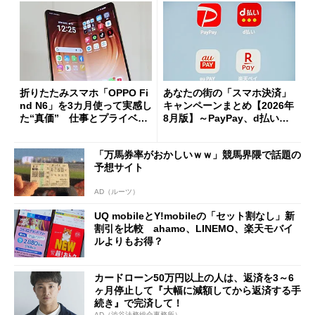
折りたたみスマホ「OPPO Fi
あなたの街の「スマホ決済」
nd N6」を3カ月使って実感し
キャンペーンまとめ【2026年
た“真価” 仕事とプライベー
8月版】～PayPay、d払い、a
トで大活躍
u PAY、楽天ペイ
「万馬券率がおかしいｗｗ」競馬界隈で話題の
予想サイト
AD（ルーツ）
UQ mobileとY!mobileの「セット割なし」新
割引を比較 ahamo、LINEMO、楽天モバイ
ルよりもお得？
カードローン50万円以上の人は、返済を3～6
ヶ月停止して『大幅に減額してから返済する手
続き』で完済して！
AD（渋谷法務総合事務所）