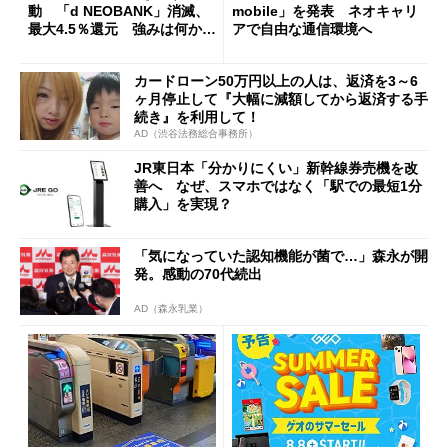
動 「d NEOBANK」消滅、
mobile」を発表 ネオキャリ
最大4.5％還元 強みは何か解
アで自由な通信環境へ
説
カードローン50万円以上の人は、返済を3～6
ヶ月停止して『大幅に減額してから返済する手
続き』を利用して！
AD（渋谷法務総合事務所）
JR東日本「分かりにくい」新幹線券売機を改
善へ なぜ、スマホではなく「駅での最短1分
購入」を実現？
「気になっていた認知機能が菌で…」森永が開
発。感動の70代続出
AD（森永乳業）