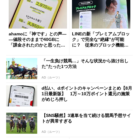
ahamoに「神です」との声―
LINEの新「プレミアムブロッ
―値段そのままで40GBに
ク」で完全な“絶縁”が可能
「課金されたのかと思った」
に？ 従来のブロック機能と
と戸惑いも
の決定的な違い
「一生負け競馬…」そんな状況から抜け出し
た”たった1つ方法
AD（ルーツ）
d払い、dポイントのキャンペーンまとめ【8月
1日最新版】 1万～10万ポイント還元の施策
がめじろ押し
【SNS騒然】3連単を当て続ける競馬予想サイ
トが異常すぎる
AD（ルーツ）