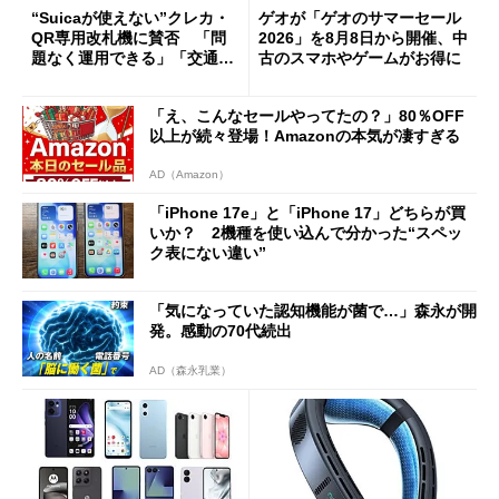
“Suicaが使えない”クレカ・
ゲオが「ゲオのサマーセール
QR専用改札機に賛否 「問
2026」を8月8日から開催、中
題なく運用できる」「交通系I
古のスマホやゲームがお得に
Cの方がスムーズ」
「え、こんなセールやってたの？」80％OFF
以上が続々登場！Amazonの本気が凄すぎる
AD（Amazon）
「iPhone 17e」と「iPhone 17」どちらが買
いか？ 2機種を使い込んで分かった“スペッ
ク表にない違い”
「気になっていた認知機能が菌で…」森永が開
発。感動の70代続出
AD（森永乳業）