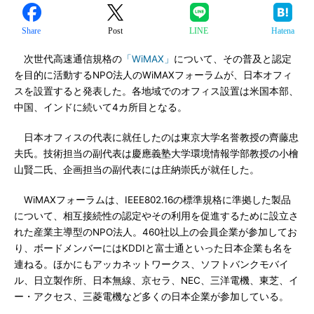
Share
Post
LINE
Hatena
次世代高速通信規格の
「WiMAX」
について、その普及と認定
を目的に活動するNPO法人のWiMAXフォーラムが、日本オフィ
スを設置すると発表した。各地域でのオフィス設置は米国本部、
中国、インドに続いて4カ所目となる。
日本オフィスの代表に就任したのは東京大学名誉教授の齊藤忠
夫氏。技術担当の副代表は慶應義塾大学環境情報学部教授の小檜
山賢二氏、企画担当の副代表には庄納崇氏が就任した。
WiMAXフォーラムは、IEEE802.16の標準規格に準拠した製品
について、相互接続性の認定やその利用を促進するために設立さ
れた産業主導型のNPO法人。460社以上の会員企業が参加してお
り、ボードメンバーにはKDDIと富士通といった日本企業も名を
連ねる。ほかにもアッカネットワークス、ソフトバンクモバイ
ル、日立製作所、日本無線、京セラ、NEC、三洋電機、東芝、イ
ー・アクセス、三菱電機など多くの日本企業が参加している。