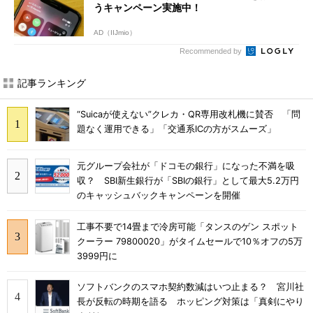
うキャンペーン実施中！
AD（IIJmio）
Recommended by
記事ランキング
“Suicaが使えない”クレカ・QR専用改札機に賛否 「問
題なく運用できる」「交通系ICの方がスムーズ」
元グループ会社が「ドコモの銀行」になった不満を吸
収？ SBI新生銀行が「SBIの銀行」として最大5.2万円
のキャッシュバックキャンペーンを開催
工事不要で14畳まで冷房可能「タンスのゲン スポット
クーラー 79800020」がタイムセールで10％オフの5万
3999円に
ソフトバンクのスマホ契約数減はいつ止まる？ 宮川社
長が反転の時期を語る ホッピング対策は「真剣にやり