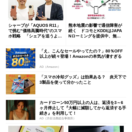
シャープが「AQUOS R11」
熊本地震の影響で通信障害が
で挑む“価格高騰時代”のスマ
続く ドコモとKDDIはJAPA
ホ戦略 「シェアを追うより
Nローミングを提供中、無料
も既存ユーザーを大切に」
Wi-Fi「00000JAPAN」も開
放
「え、こんなセールやってたの？」80％OFF
以上が続々登場！Amazonの本気が凄すぎる
AD（Amazon）
「スマホ冷却グッズ」は効果ある？ 炎天下で
3製品を使って分かったこと
カードローン50万円以上の人は、返済を3～6
ヶ月停止して『大幅に減額してから返済する手
続き』を利用して！
AD（渋谷法務総合事務所）