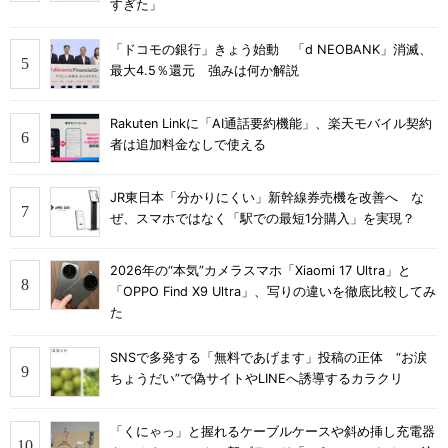
すぎた」
「ドコモの銀行」きょう始動 「d NEOBANK」消滅、
最大4.5％還元 強みは何か解説
Rakuten Linkに「AI通話要約機能」、楽天モバイル契約
者は追加料金なしで使える
JR東日本「分かりにくい」新幹線券売機を改善へ な
ぜ、スマホではなく「駅での最短1分購入」を実現？
2026年の“本気”カメラスマホ「Xiaomi 17 Ultra」と
「OPPO Find X9 Ultra」、写りの違いを徹底比較してみ
た
SNSで多発する「無料であげます」投稿の正体 “お涙
ちょうだい”で偽サイトやLINEへ誘導するカラクリ
「くにゃっ」と握れるケーブルケースや斜め挿し充電器