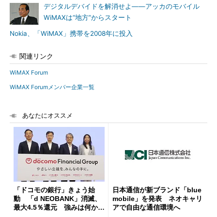
デジタルデバイドを解消せよ――アッカのモバイル
WiMAXは“地方”からスタート
Nokia、「WiMAX」携帯を2008年に投入
関連リンク
WiMAX Forum
WiMAX Forumメンバー企業一覧
あなたにオススメ
「ドコモの銀行」きょう始
日本通信が新ブランド「blue
動 「d NEOBANK」消滅、
mobile」を発表 ネオキャリ
最大4.5％還元 強みは何か解
アで自由な通信環境へ
説