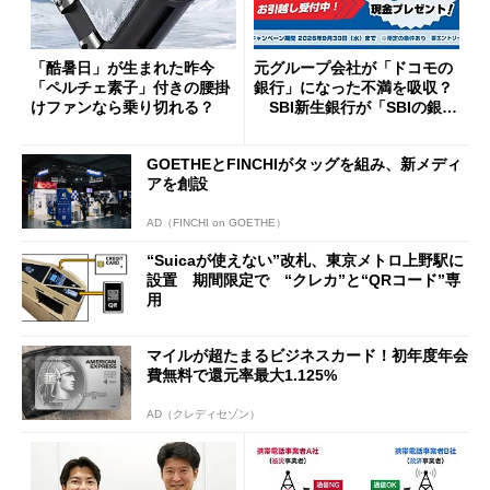
「酷暑日」が生まれた昨今
元グループ会社が「ドコモの
「ペルチェ素子」付きの腰掛
銀行」になった不満を吸収？
けファンなら乗り切れる？
SBI新生銀行が「SBIの銀
行」として最大5.2万円のキャ
ッシュバックキャンペーンを
GOETHEとFINCHIがタッグを組み、新メディ
開催
アを創設
AD（FINCHI on GOETHE）
“Suicaが使えない”改札、東京メトロ上野駅に
設置 期間限定で “クレカ”と“QRコード”専
用
マイルが超たまるビジネスカード！初年度年会
費無料で還元率最大1.125%
AD（クレディセゾン）