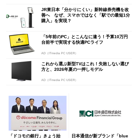
JR東日本「分かりにくい」新幹線券売機を改
善へ なぜ、スマホではなく「駅での最短1分
購入」を実現？
「5年前のPC」とこんなに違う！予算10万円
台前半で実現する快適PCライフ
AD（ITmedia PC USER）
これから選ぶ新型TVはこれ！失敗しない選び
方と、2026年夏の一押しモデル
AD（ITmedia PC USER）
「ドコモの銀行」きょう始
日本通信が新ブランド「blue