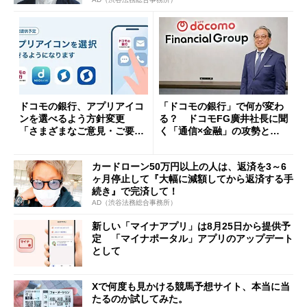
ドコモの銀行、アプリアイコ
「ドコモの銀行」で何が変わ
ンを選べるよう方針変更
る？ ドコモFG廣井社長に聞
「さまざまなご意見・ご要望
く「通信×金融」の攻勢とグ
を踏まえ」
ループ戦略
カードローン50万円以上の人は、返済を3～6
ヶ月停止して『大幅に減額してから返済する手
続き』で完済して！
AD（渋谷法務総合事務所）
新しい「マイナアプリ」は8月25日から提供予
定 「マイナポータル」アプリのアップデート
として
Xで何度も見かける競馬予想サイト、本当に当
たるのか試してみた。