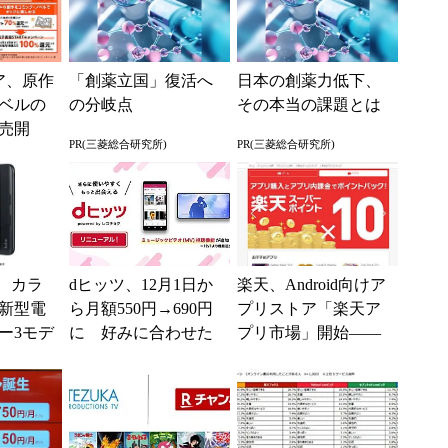
ア、原作
「創薬立国」復活へ
日本の創薬力低下、
ベルの
の分岐点
その本当の課題とは
売開
PR(三菱総合研究所)
PR(三菱総合研究所)
月1冊7
還元
bo、カラ
dヒッツ、12月1日か
楽天、Android向けア
新型電
ら月額550円→690円
プリストア「楽天ア
ー3モデ
に 好みに合わせた
プリ市場」開始――
に発売
プレイリストの自動
ポイント10倍＆不正
作成機能も
アプリ対策も