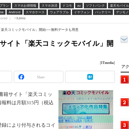
プラン
スマホお得情報
スマホ決済
ドコモ
ソフトバンク
楽天モバイル
au
スマホケース
ウェアラブル
イヤフォン
バッテリー
デジモノ
ne
Android
sored ｜
IIJmio
「楽天コミックモバイル」開始──無料データも用意
籍サイト「楽天コミックモバイル」開
[
ITmedia
]
アク
Share
書籍サイト「楽天コミッ
報料は月額315円（税込
録により付与されるコイ