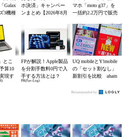
Galax
ホ決済」キャンペー
マホ「moto g37」を
ーズ3機種
ンまとめ【2026年8月
一括約2.2万円で販売
g37...
版】～PayPay、d払
【スマホお得情報】
い、au PAY...
」とこ
FPが解説！Apple製品
UQ mobileとY!mobile
予算10
を分割手数料0円で入
の「セット割なし」
実現す
手する方法とは？
新割引を比較 aham
R)
PR(Fav-Log)
イフ
o、LINEMO、楽天
モ...
Recommended by