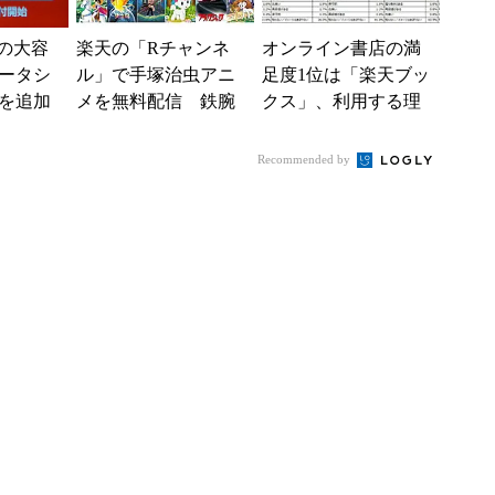
Bの大容
楽天の「Rチャンネ
オンライン書店の満
ータシ
ル」で手塚治虫アニ
足度1位は「楽天ブッ
を追加
メを無料配信 鉄腕
クス」、利用する理
イル
アトムやブラック・
由上位は「送料無
ジャックなど
料」など各書店で差
Recommended by