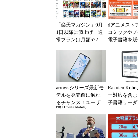
「楽天マガジン」9月
dアニメスト
1日以降に値上げ 通
コミックやノ
常プランは月額572
電子書籍を販
円、年額5500円に
始 会員は毎
0％ポイント
arrowsシリーズ最新モ
Rakuten Ko
デルを発売前に触れ
ー対応を含む
るチャンス！ユーザ
子書籍リーダ
PR( ITmedia Mobile)
ー座談会開催
ルを5月1日
約2.1万円...