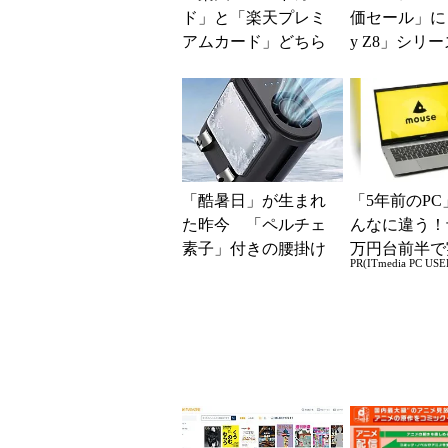
ド」と「楽天プレミ
価セール」に「
アムカード」どちら
y Z8」シリ
を選ぶ？ 特典の違
が登場 「moto 
いを比較してみた
「酷暑日」が生まれ
「5年前のPC
た昨今 「ペルチェ
んなに違う！
素子」付きの腰掛け
万円台前半で
PR(ITmedia PC USE
ファンなら乗り切れ
る快適PCラ
る？