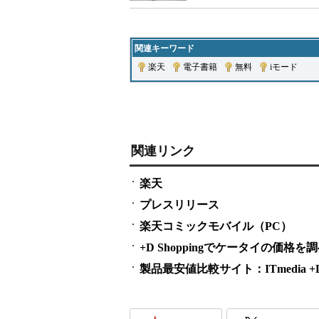
関連キーワード
楽天
|
電子書籍
|
無料
|
iモード
関連リンク
楽天
プレスリリース
楽天コミックモバイル（PC）
+D Shoppingでケータイの価格を
製品最安値比較サイト：ITmedia +D S