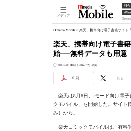
料金
iPho
メディア
Spon
ITmedia Mobile
>
楽天、携帯向け電子書籍サイト
楽天、携帯向け電子書
始──無料データも用意
2007年08月07日 20時37分 公開
印刷
見る
楽天は8月6日、iモード向け電子
クモバイル」を開始した。サイト情
み）から。
楽天コミックモバイルは、有料登