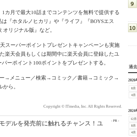
1カ月で最大10話までコンテンツを無料で提供する
は『ホタルノヒカリ』や『ライフ』『BOYSエス
 オリジナル版』など。
楽天スーパーポイントプレゼントキャンペーンも実施
した楽天会員もしくは期間中に楽天会員に登録したユ
パーポイント100ポイントをプレゼントする。
過
ー→メニュー／検索→コミック／書籍→コミック→
2026
ルから。
8月
4月
Copyright © ITmedia, Inc. All Rights Reserved.
2024
12月
- PR -
最新モデルを発売前に触れるチャンス！ユ
8月
4月