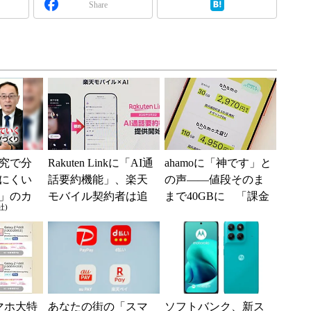
Share
究で分
Rakuten Linkに「AI通
ahamoに「神です」と
にくい
話要約機能」、楽天
の声――値段そのま
」のカ
モバイル契約者は追
まで40GBに 「課金
社)
加料金なしで使える
されたのかと思っ
た」と戸惑いも
スマホ大特
あなたの街の「スマ
ソフトバンク、新ス