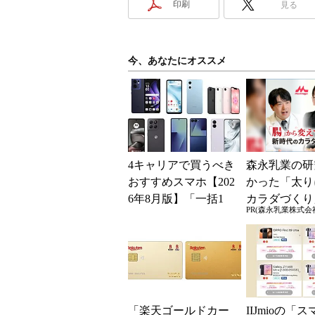
印刷
見る
今、あなたにオススメ
4キャリアで買うべき
森永乳業の研
おすすめスマホ【202
かった「太り
6年8月版】「一括1
カラダづくり
PR(森永乳業株式会
円」「月1円」からお
ギとは？
得なiPhone／...
「楽天ゴールドカー
IIJmioの「