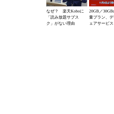
なぜ？ 楽天Koboに
20GB／30G
「読み放題サブス
量プラン、デ
ク」がない理由
ェアサービス
「一部の国で提供
――楽天モバ
も、日本未提供」の
事情 CEO...