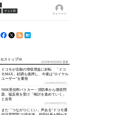
チョイ得
マイページ
セストップ10
2026年08月08日 更新
ドコモが念願の増収増益に好転 「ドコ
モMAX」好調も後押し、今後は“ロイヤル
ユーザー”を重視
（2026年08月06日）
NHK受信料パトカー・消防車から徴収問
題、猛反発を受け「検討を進めていく」
と会長
（2026年08月07日）
まだ「つながりにくい」声ある“ドコモ通
信品質問題”の現在地 前田社長が明かす