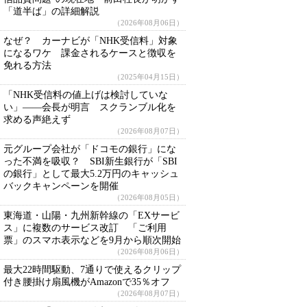
「道半ば」の詳細解説
（2026年08月06日）
なぜ？ カーナビが「NHK受信料」対象
になるワケ 課金されるケースと徴収を
免れる方法
（2025年04月15日）
「NHK受信料の値上げは検討していな
い」――会長が明言 スクランブル化を
求める声絶えず
（2026年08月07日）
元グループ会社が「ドコモの銀行」にな
った不満を吸収？ SBI新生銀行が「SBI
の銀行」として最大5.2万円のキャッシュ
バックキャンペーンを開催
（2026年08月05日）
東海道・山陽・九州新幹線の「EXサービ
ス」に複数のサービス改訂 「ご利用
票」のスマホ表示などを9月から順次開始
（2026年08月06日）
最大22時間駆動、7通りで使えるクリップ
付き腰掛け扇風機がAmazonで35％オフ
（2026年08月07日）