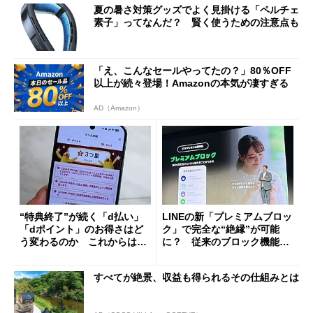
夏の暑さ対策グッズでよく見掛ける「ペルチェ
素子」ってなんだ？ 賢く使うための注意点も
「え、こんなセールやってたの？」80％OFF
以上が続々登場！Amazonの本気が凄すぎる
AD（Amazon）
“特典終了”が続く「d払い」
LINEの新「プレミアムブロッ
「dポイント」のお得さはど
ク」で完全な“絶縁”が可能
う変わるのか これからは
に？ 従来のブロック機能と
「dカード」の利用が得策？
の決定的な違い
すべてが絶景、収益も得られるその仕組みとは