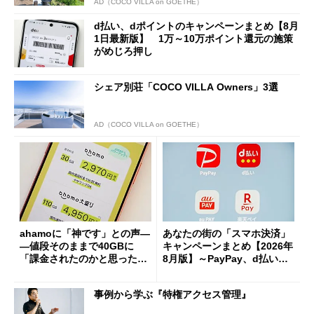
AD（COCO VILLA on GOETHE）
d払い、dポイントのキャンペーンまとめ【8月
1日最新版】 1万～10万ポイント還元の施策
がめじろ押し
シェア別荘「COCO VILLA Owners」3選
AD（COCO VILLA on GOETHE）
ahamoに「神です」との声―
あなたの街の「スマホ決済」
―値段そのままで40GBに
キャンペーンまとめ【2026年
「課金されたのかと思った」
8月版】～PayPay、d払い、a
と戸惑いも
u PAY、楽天ペイ
事例から学ぶ『特権アクセス管理』