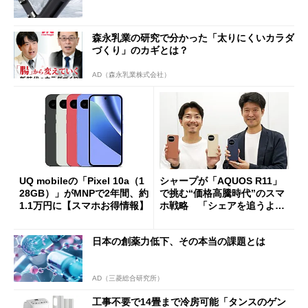
森永乳業の研究で分かった「太りにくいカラダ
づくり」のカギとは？
AD（森永乳業株式会社）
UQ mobileの「Pixel 10a（1
シャープが「AQUOS R11」
28GB）」がMNPで2年間、約
で挑む“価格高騰時代”のスマ
1.1万円に【スマホお得情報】
ホ戦略 「シェアを追うより
も既存ユーザーを大切に」
日本の創薬力低下、その本当の課題とは
AD（三菱総合研究所）
工事不要で14畳まで冷房可能「タンスのゲン