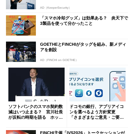
AD（KeeperSecurity）
「スマホ冷却グッズ」は効果ある？ 炎天下で
3製品を使って分かったこと
GOETHEとFINCHIがタッグを組み、新メディ
アを創設
AD（FINCHI on GOETHE）
ソフトバンクのスマホ契約数
ドコモの銀行、アプリアイコ
減はいつ止まる？ 宮川社長
ンを選べるよう方針変更
が反転の時期を語る ホッピ
「さまざまなご意見・ご要望
ング対策は「真剣にやりすぎ
を踏まえ」
た」
FINCHI主催「IVS2026」トークセッションが