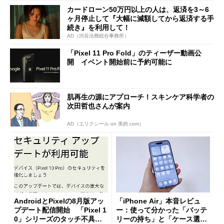
カードローン50万円以上の人は、返済を3～6
ヶ月停止して『大幅に減額してから返済する手
続き』を利用して！
AD（渋谷法務総合事務所）
「Pixel 11 Pro Fold」のティーザー動画公
開 イベント開始前に予約可能に
肌再生の源にアプローチ！スキンケア科学者の
次田哲也さんが案内
AD（エリクシール on 美的.com）
AndroidとPixelの8月版アッ
「iPhone Air」本音レビュ
プデート配信開始 「Pixel 1
ー：使って分かった「バッテ
0」シリーズのタッチ不具合
リーの持ち」と「ケース選