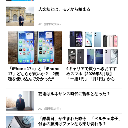
人文知とは、モノから始まる
AD（國學院大學）
「iPhone 17e」と「iPhone
4キャリアで買うべきおすす
17」どちらが買いか？ 2機
めスマホ【2026年8月版】
種を使い込んで分かった“ス
「一括1円」「月1円」からお
ペック表にない違い”
得なiPhone／Pixel／Galaxy
まで
芸術はルネサンス時代に哲学となった？
AD（國學院大學）
「酷暑日」が生まれた昨今 「ペルチェ素子」
付きの腰掛けファンなら乗り切れる？