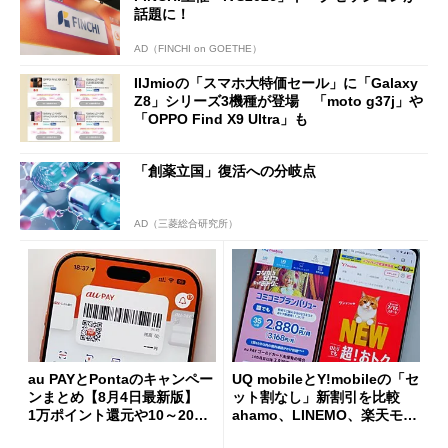
話題に！
AD（FINCHI on GOETHE）
IIJmioの「スマホ大特価セール」に「Galaxy
Z8」シリーズ3機種が登場 「moto g37j」や
「OPPO Find X9 Ultra」も
「創薬立国」復活への分岐点
AD（三菱総合研究所）
au PAYとPontaのキャンペー
UQ mobileとY!mobileの「セ
ンまとめ【8月4日最新版】
ット割なし」新割引を比較
1万ポイント還元や10～20％
ahamo、LINEMO、楽天モバ
還元あり
イルよりもお得？