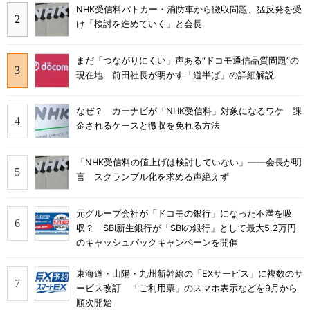
NHK受信料パトカー・消防車から徴収問題、猛反発を受
け「検討を進めていく」と会長
まだ「つながりにくい」声ある“ドコモ通信品質問題”の
現在地 前田社長が明かす「道半ば」の詳細解説
なぜ？ カーナビが「NHK受信料」対象になるワケ 課
金されるケースと徴収を免れる方法
「NHK受信料の値上げは検討していない」――会長が明
言 スクランブル化を求める声絶えず
元グループ会社が「ドコモの銀行」になった不満を吸
収？ SBI新生銀行が「SBIの銀行」として最大5.2万円
のキャッシュバックキャンペーンを開催
東海道・山陽・九州新幹線の「EXサービス」に複数のサ
ービス改訂 「ご利用票」のスマホ表示などを9月から
順次開始