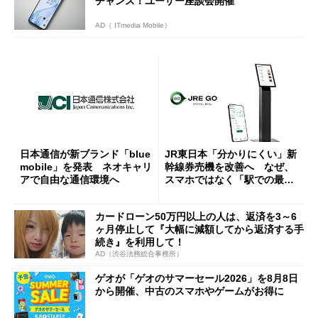
チャンス！ユーザー座談会開催
AD（ ITmedia Mobile）
日本通信が新ブランド「blue
JR東日本「分かりにくい」新
mobile」を発表 ネオキャリ
幹線券売機を改善へ なぜ、
アで自由な通信環境へ
スマホではなく「駅での最短
1分購入」を実現？
カードローン50万円以上の人は、返済を3～6
ヶ月停止して『大幅に減額してから返済する手
続き』を利用して！
AD（渋谷法務総合事務所）
ゲオが「ゲオのサマーセール2026」を8月8日
から開催、中古のスマホやゲームがお得に