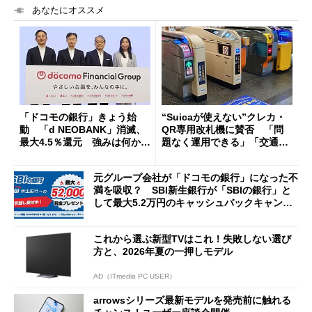
あなたにオススメ
「ドコモの銀行」きょう始
“Suicaが使えない”クレカ・
動 「d NEOBANK」消滅、
QR専用改札機に賛否 「問
最大4.5％還元 強みは何か解
題なく運用できる」「交通系I
説
Cの方がスムーズ」
元グループ会社が「ドコモの銀行」になった不
満を吸収？ SBI新生銀行が「SBIの銀行」と
して最大5.2万円のキャッシュバックキャンペ
ーンを開催
これから選ぶ新型TVはこれ！失敗しない選び
方と、2026年夏の一押しモデル
AD（ITmedia PC USER）
arrowsシリーズ最新モデルを発売前に触れる