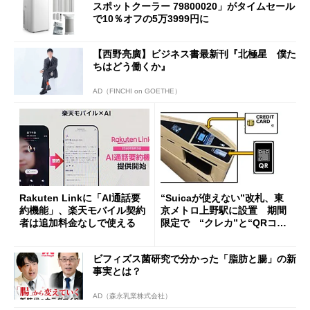
スポットクーラー 79800020」がタイムセール
で10％オフの5万3999円に
【西野亮廣】ビジネス書最新刊『北極星 僕た
ちはどう働くか』
AD（FINCHI on GOETHE）
Rakuten Linkに「AI通話要
“Suicaが使えない”改札、東
約機能」、楽天モバイル契約
京メトロ上野駅に設置 期間
者は追加料金なしで使える
限定で “クレカ”と“QRコー
ド”専用
ビフィズス菌研究で分かった「脂肪と腸」の新
事実とは？
AD（森永乳業株式会社）