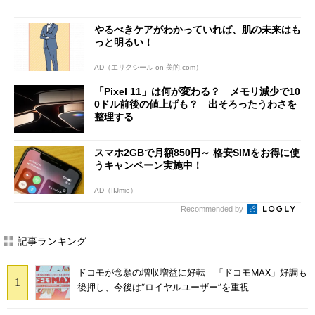
修正やGPU性能改善なども
び」の悩ましさ
やるべきケアがわかっていれば、肌の未来はも
っと明るい！
AD（エリクシール on 美的.com）
「Pixel 11」は何が変わる？ メモリ減少で10
0ドル前後の値上げも？ 出そろったうわさを
整理する
スマホ2GBで月額850円～ 格安SIMをお得に使
うキャンペーン実施中！
AD（IIJmio）
Recommended by
記事ランキング
ドコモが念願の増収増益に好転 「ドコモMAX」好調も
後押し、今後は“ロイヤルユーザー”を重視