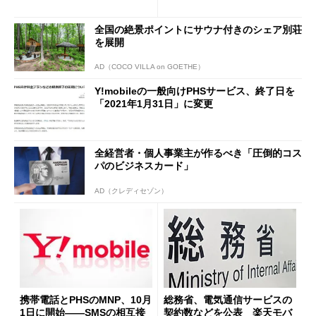
震を受けて
全国の絶景ポイントにサウナ付きのシェア別荘
を展開
AD（COCO VILLA on GOETHE）
Y!mobileの一般向けPHSサービス、終了日を
「2021年1月31日」に変更
全経営者・個人事業主が作るべき「圧倒的コス
パのビジネスカード」
AD（クレディセゾン）
携帯電話とPHSのMNP、10月
総務省、電気通信サービスの
1日に開始――SMSの相互接
契約数などを公表 楽天モバ