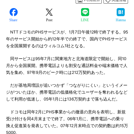
Share
Post
LINE
Hatena
NTTドコモのPHSサービスが、1月7日午後12時で終了する。95
年のサービス開始から約12年半での終了で、国内でPHSサービス
を全国展開するのはウィルコム1社となる。
同サービスは95年7月に関東地方と北海道限定で開始し、同10
月から全国展開。携帯電話よりも割安な通話料金や端末価格で人
気を集め、97年9月のピーク時には212万契約あった。
だが基地局増設が追いつかず「つながりにくい」というイメー
ジがついたほか、携帯電話の低価格化でユーザーを奪われるなど
して利用が低迷し、05年1月には136万契約まで落ち込んだ。
ドコモは同年2月にPHS事業からの撤退の意向を表明し、新規
受け付けを同4月末までで終了。06年1月に、携帯電話への乗り
換え促進策を発表していた。07年12月末時点での契約数は約15万
5000。