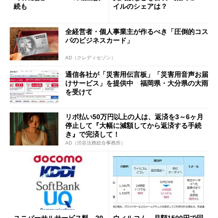
続も
イルのシェアは？
全経営者・個人事業主が作るべき「圧倒的コス
パのビジネスカード」
AD（クレディセゾン）
通信各社が「災害用伝言板」「災害用音声お届
けサービス」を提供中 福岡県・大分県の大雨
を受けて
リボ払い50万円以上の人は、返済を3～6ヶ月
停止して『大幅に減額してから返済する手続
き』で完済して！
AD（渋谷法務総合事務所）