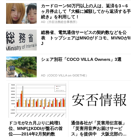
カードローン50万円以上の人は、返済を3～6
ヶ月停止して『大幅に減額してから返済する手
続き』を利用して！
AD（渋谷法務総合事務所）
総務省、電気通信サービスの契約数などを公
表 トップシェアはMNOがドコモ、MVNOがII
J
シェア別荘「COCO VILLA Owners」3選
AD（COCO VILLA on GOETHE）
ドコモが2カ月ぶりに純増1
通信各社が「災害用伝言板」
位、MNPはKDDIが盤石の首
「災害用音声お届けサービ
位――2014年2月契約数
ス」を提供中 大阪北部の地