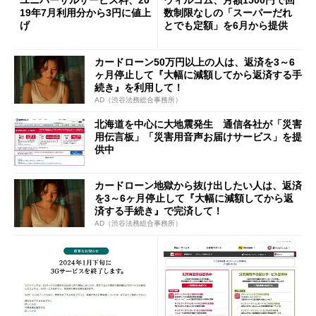
ユニバーサルサービス料、20
ウィルコム、月額1500円で回
19年7月利用分から3円に値上
数制限なしの「スーパーだれ
げ
とでも定額」を6月から提供
カードローン50万円以上の人は、返済を3～6
ヶ月停止して『大幅に減額してから返済する手
続き』を利用して！
AD（渋谷法務総合事務所）
北海道を中心に大地震発生 通信各社が「災害
用伝言板」「災害用音声お届けサービス」を提
供中
カードローン地獄から抜け出したい人は、返済
を3～6ヶ月停止して『大幅に減額してから返
済する手続き』で完済して！
AD（渋谷法務総合事務所）