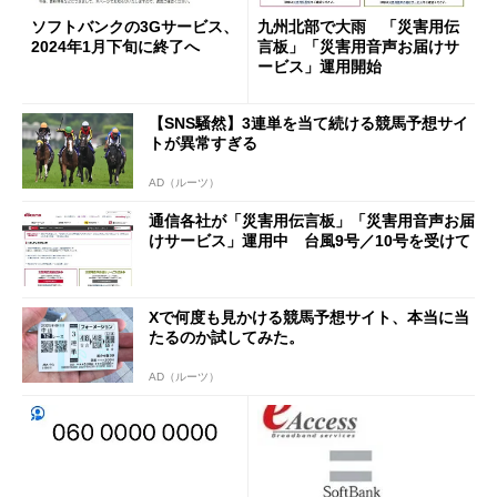
ソフトバンクの3Gサービス、
九州北部で大雨 「災害用伝
2024年1月下旬に終了へ
言板」「災害用音声お届けサ
ービス」運用開始
【SNS騒然】3連単を当て続ける競馬予想サイ
トが異常すぎる
AD（ルーツ）
通信各社が「災害用伝言板」「災害用音声お届
けサービス」運用中 台風9号／10号を受けて
Xで何度も見かける競馬予想サイト、本当に当
たるのか試してみた。
AD（ルーツ）