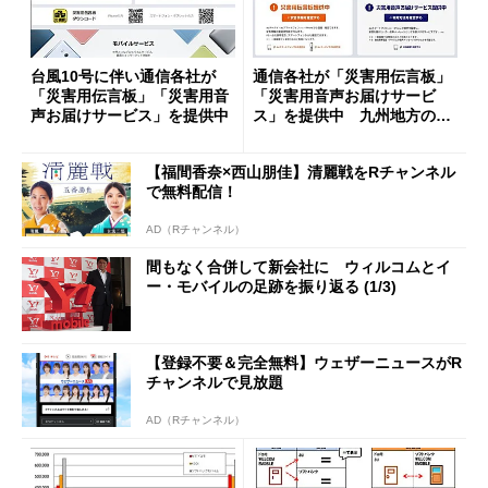
台風10号に伴い通信各社が
通信各社が「災害用伝言板」
「災害用伝言板」「災害用音
「災害用音声お届けサービ
声お届けサービス」を提供中
ス」を提供中 九州地方の大
雨に伴う避難指示で
【福間香奈×西山朋佳】清麗戦をRチャンネル
で無料配信！
AD（Rチャンネル）
間もなく合併して新会社に ウィルコムとイ
ー・モバイルの足跡を振り返る (1/3)
【登録不要＆完全無料】ウェザーニュースがR
チャンネルで見放題
AD（Rチャンネル）