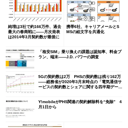
純増は3社で約166万件、過去
携帯6社、キャリアメールとS
最大の春商戦に――月次発表
MSの絵文字を共通化
は2014年3月契約数が最後に
「格安SIM」乗り換えの課題は認知率、料金プ
ラン、端末――J.D. パワーの調査
5Gの契約数は2万 PHSの契約数は残り162万
――総務省が2020年3月末時点の「電気通信サ
ービスの契約数とシェアに関する四半期デー
タ」を公表
Y!mobileがPHS関連の契約解除料を“免除” 4
月1日から