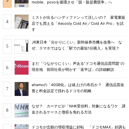
mobile、povoを循環させ「脱・販促費競争」へ
ミストが出るハンディファンって涼しいの？ 家電量販
店でも買える「Aecooly Cold Air／Cold Air Pro」を試
す
JR東日本「分かりにくい」新幹線券売機を改善へ な
ぜ、スマホではなく「駅での最短1分購入」を実現？
まだ「つながりにくい」声ある“ドコモ通信品質問題”の
現在地 前田社長が明かす「道半ば」の詳細解説
ahamoの「40GB化」は値上げの布石か？ 通信品質改
善と料金設定で揺れるドコモの戦略
なぜ？ カーナビが「NHK受信料」対象になるワケ 課
金されるケースと徴収を免れる方法
ドコモが念願の増収増益に好転 「ドコモMAX」好調も