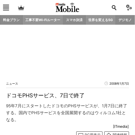
料金プラン
工事不要Wi-Fiルーター
スマホ決済
世界を変える5G
デジモノ
ニュース
2008年1月7日
ドコモPHSサービス、7日で終了
95年7月にスタートしたドコモのPHSサービスが、1月7日に終了
する。国内でPHSサービスを全国展開するのはウィルコム1社と
なる。
[ITmedia]
PC用表示
関連情報