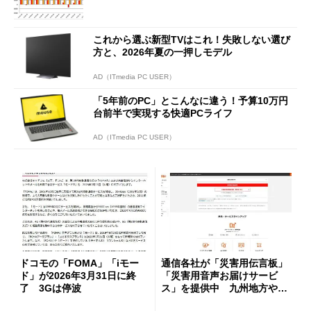
これから選ぶ新型TVはこれ！失敗しない選び
方と、2026年夏の一押しモデル
AD（ITmedia PC USER）
「5年前のPC」とこんなに違う！予算10万円
台前半で実現する快適PCライフ
AD（ITmedia PC USER）
ドコモの「FOMA」「iモー
通信各社が「災害用伝言板」
ド」が2026年3月31日に終
「災害用音声お届けサービ
了 3Gは停波
ス」を提供中 九州地方や広
島県の大雨を受けて