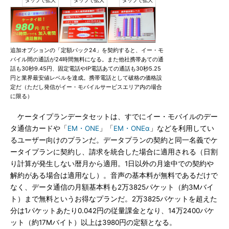
追加オプションの「定額パック24」を契約すると、イー・モ
バイル間の通話が24時間無料になる。また他社携帯あての通
話も30秒9.45円、固定電話やIP電話あての通話も30秒5.25
円と業界最安値レベルを達成。携帯電話として破格の価格設
定だ（ただし発信がイー・モバイルサービスエリア内の場合
に限る）
ケータイプランデータセットは、すでにイー・モバイルのデー
タ通信カードや「
EM・ONE
」「
EM・ONEα
」などを利用してい
るユーザー向けのプランだ。データプランの契約と同一名義でケ
ータイプランに契約し、請求を統合した場合に適用される（日割
り計算が発生しない暦月から適用。1日以外の月途中での契約や
解約がある場合は適用なし）。音声の基本料が無料であるだけで
なく、データ通信の月額基本料も2万3825パケット（約3Mバイ
ト）まで無料というお得なプランだ。2万3825パケットを超えた
分は1パケットあたり0.042円の従量課金となり、14万2400パケ
ット（約17Mバイト）以上は3980円の定額となる。