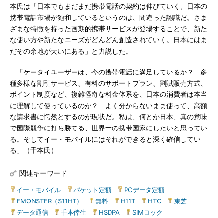
本氏は「日本でもまだまだ携帯電話の契約は伸びていく。日本の
携帯電話市場が飽和しているというのは、間違った認識だ。さま
ざまな特徴を持った画期的携帯サービスが登場することで、新た
な使い方や新たなニーズがどんどん創造されていく。日本にはま
だその余地が大いにある」と力説した。
「ケータイユーザーは、今の携帯電話に満足しているか？ 多
種多様な割引サービス、有料のサポートプラン、割賦販売方式、
ポイント制度など、複雑怪奇な料金体系を、日本の消費者は本当
に理解して使っているのか？ よく分からないまま使って、高額
な請求書に愕然とするのが現状だ。私は、何とか日本、真の意味
で国際競争に打ち勝てる、世界一の携帯国家にしたいと思ってい
る。そしてイー・モバイルにはそれができると深く確信してい
る」（千本氏）
関連キーワード
イー・モバイル
|
パケット定額
|
PCデータ定額
|
EMONSTER（S11HT）
|
無料
|
H11T
|
HTC
|
東芝
|
データ通信
|
千本倖生
|
HSDPA
|
SIMロック
|