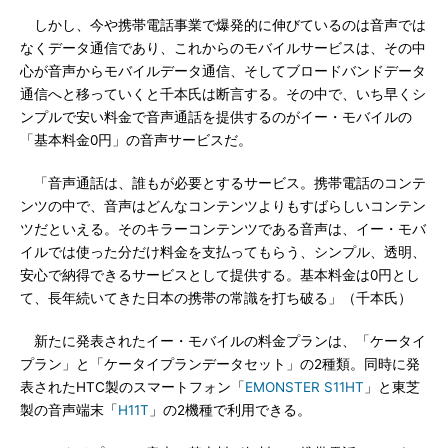
しかし、今や携帯電話事業で爆発的に伸びているのは音声では
なくデータ通信であり、これからのモバイルサービスは、その中
心が音声からモバイルデータ通信、そしてブロードバンドデータ
通信へと移っていくと千本氏は断言する。その中で、いち早くシ
ンプルで安い料金で音声通話を提供するのがイー・モバイルの
「基本料金0円」の音声サービスだ。
「音声通話は、誰もが必要とするサービス。携帯電話のコンテ
ンツの中で、音声はどんなコンテンツよりもすばらしいコンテン
ツだといえる。そのキラーコンテンツである音声は、イー・モバ
イルでは使った分だけ料金を支払ってもらう、シンプル、透明、
安心で納得できるサービスとして提供する。基本料金は0円とし
て、長年続いてきた日本の携帯の常識を打ち破る」（千本氏）
新たに発表されたイー・モバイルの料金プランは、「ケータイ
プラン」と「ケータイプランデータセット」の2種類。同時に発
表されたHTC製のスマートフォン「
EMONSTER S11HT
」と東芝
製の音声端末「
H11T
」の2機種で利用できる。