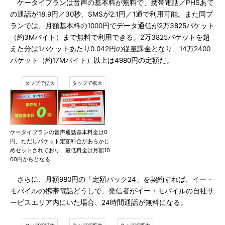
ケータイプランは音声の基本料が無料で、携帯電話／PHSあて
の通話が18.9円／30秒、SMSが2.1円／1通で利用可能。また同プ
ランでは、月額基本料の1000円でデータ通信が2万3825パケット
（約3Mバイト）まで無料で利用できる。2万3825パケットを超
えた分は1パケットあたり0.042円の従量課金となり、14万2400
パケット（約17Mバイト）以上は4980円の定額だ。
ケータイプランの音声通話基本料金は0
円。ただしパケット定額料金があらかじ
めセットされており、最低料金は月額10
00円からとなる
さらに、月額980円の「定額パック24」を契約すれば、イー・
モバイルの携帯電話どうしで、発信者がイー・モバイルの自社サ
ービスエリア内にいた場合、24時間通話が無料になる。