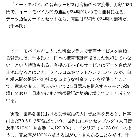
「イー・モバイルの音声サービスは究極のペア携帯。月額1980
円で、イー・モバイル間の通話が24時間いつでも無料になる。
データ通信カードとセットなら、電話は980円で24時間無料だ」
（千本氏）
イー・モバイルがこうした料金プランで音声サービスを開始す
る背景には、千本氏の「日本の携帯電話市場はまだ飽和していな
い」という持論もある。今後のモバイルサービスはデータ通信が
主流になるとはいえ、ウィルコムやソフトバンクモバイルが、自
社端末間の通話が無料になるような料金プランを提供したこと
で、家族や友人、恋人がペアで2台目端末を購入するケースが急
増しており、日本ではまだ携帯電話の契約は増えていくと考えて
いる。
実際、世界各国における携帯電話の人口普及率を見ると、日本
はまだ79.6％で50位だという。世界にはルクセンブルグ（人口普
及率151.9％）や香港（同129.8％）、イタリア（同123.0％）のよ
うに、普及率が100％を超える国がたくさんあることを挙げ、千