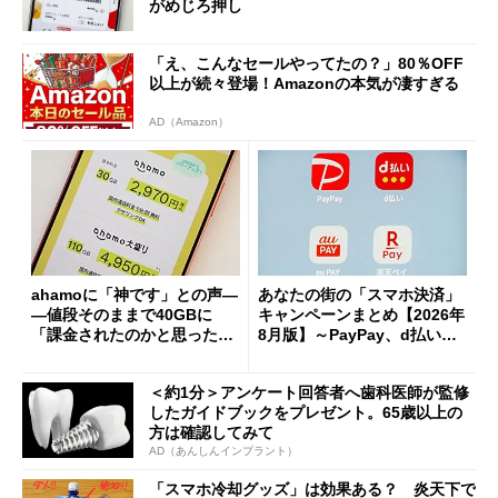
がめじろ押し
「え、こんなセールやってたの？」80％OFF
以上が続々登場！Amazonの本気が凄すぎる
AD（Amazon）
ahamoに「神です」との声―
あなたの街の「スマホ決済」
―値段そのままで40GBに
キャンペーンまとめ【2026年
「課金されたのかと思った」
8月版】～PayPay、d払い、a
と戸惑いも
u PAY、楽天ペイ
＜約1分＞アンケート回答者へ歯科医師が監修
したガイドブックをプレゼント。65歳以上の
方は確認してみて
AD（あんしんインプラント）
「スマホ冷却グッズ」は効果ある？ 炎天下で