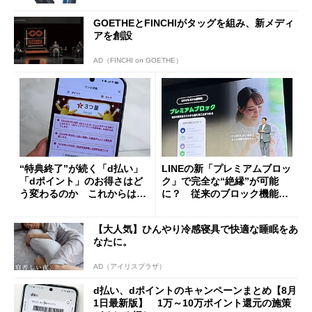
GOETHEとFINCHIがタッグを組み、新メディ
アを創設
AD（FINCHI on GOETHE）
“特典終了”が続く「d払い」
LINEの新「プレミアムブロッ
「dポイント」のお得さはど
ク」で完全な“絶縁”が可能
う変わるのか これからは
に？ 従来のブロック機能と
「dカード」の利用が得策？
の決定的な違い
【大人気】ひんやり冷感寝具で快適な睡眠をあ
なたに。
AD（アイリスプラザ）
d払い、dポイントのキャンペーンまとめ【8月
1日最新版】 1万～10万ポイント還元の施策