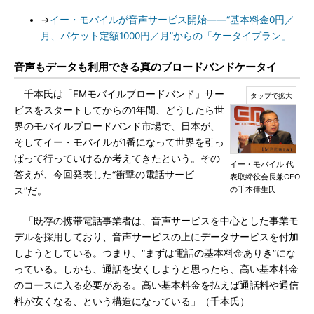
→
イー・モバイルが音声サービス開始――“基本料金0円／
月、パケット定額1000円／月”からの「ケータイプラン」
音声もデータも利用できる真のブロードバンドケータイ
千本氏は「EMモバイルブロードバンド」サー
ビスをスタートしてからの1年間、どうしたら世
界のモバイルブロードバンド市場で、日本が、
そしてイー・モバイルが1番になって世界を引っ
ぱって行っていけるか考えてきたという。その
イー・モバイル 代
答えが、今回発表した“衝撃の電話サービ
表取締役会長兼CEO
の千本倖生氏
ス”だ。
「既存の携帯電話事業者は、音声サービスを中心とした事業モ
デルを採用しており、音声サービスの上にデータサービスを付加
しようとしている。つまり、“まずは電話の基本料金ありき”にな
っている。しかも、通話を安くしようと思ったら、高い基本料金
のコースに入る必要がある。高い基本料金を払えば通話料や通信
料が安くなる、という構造になっている」（千本氏）