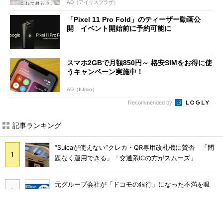
AD（アイリスプラザ）
「Pixel 11 Pro Fold」のティーザー動画公
開 イベント開始前に予約可能に
スマホ2GBで月額850円～ 格安SIMをお得に使
うキャンペーン実施中！
AD（IIJmio）
Recommended by
記事ランキング
“Suicaが使えない”クレカ・QR専用改札機に賛否 「問
題なく運用できる」「交通系ICの方がスムーズ」
元グループ会社が「ドコモの銀行」になった不満を吸
収？ SBI新生銀行が「SBIの銀行」として最大5.2万円
のキャッシュバックキャンペーンを開催