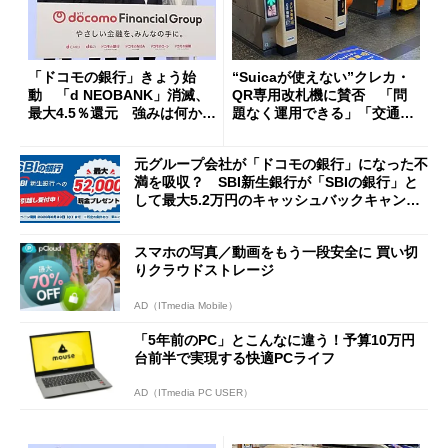
「ドコモの銀行」きょう始
“Suicaが使えない”クレカ・
動 「d NEOBANK」消滅、
QR専用改札機に賛否 「問
最大4.5％還元 強みは何か解
題なく運用できる」「交通系I
説
Cの方がスムーズ」
元グループ会社が「ドコモの銀行」になった不
満を吸収？ SBI新生銀行が「SBIの銀行」と
して最大5.2万円のキャッシュバックキャンペ
ーンを開催
スマホの写真／動画をもう一段安全に 買い切
りクラウドストレージ
AD（ITmedia Mobile）
「5年前のPC」とこんなに違う！予算10万円
台前半で実現する快適PCライフ
AD（ITmedia PC USER）