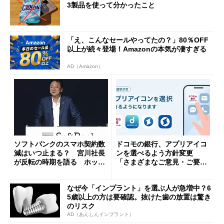
3製品を使って分かったこと
「え、こんなセールやってたの？」80％OFF
以上が続々登場！Amazonの本気が凄すぎる
AD（Amazon）
ソフトバンクのスマホ契約数
ドコモの銀行、アプリアイコ
減はいつ止まる？ 宮川社長
ンを選べるよう方針変更
が反転の時期を語る ホッピ
「さまざまなご意見・ご要望
ング対策は「真剣にやりすぎ
を踏まえ」
た」
なぜ今「インプラント」を選ぶ人が急増中？6
5歳以上の方は要確認。抜けた歯の放置は驚き
のリスク
AD（あんしんインプラント）