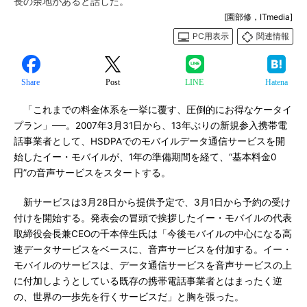
長の余地があると話した。
[園部修，ITmedia]
PC用表示
関連情報
Share
Post
LINE
Hatena
「これまでの料金体系を一挙に覆す、圧倒的にお得なケータイ
プラン」──。2007年3月31日から、13年ぶりの新規参入携帯電
話事業者として、HSDPAでのモバイルデータ通信サービスを開
始したイー・モバイルが、1年の準備期間を経て、“基本料金0
円”の音声サービスをスタートする。
新サービスは3月28日から提供予定で、3月1日から予約の受け
付けを開始する。発表会の冒頭で挨拶したイー・モバイルの代表
取締役会長兼CEOの千本倖生氏は「今後モバイルの中心になる高
速データサービスをベースに、音声サービスを付加する。イー・
モバイルのサービスは、データ通信サービスを音声サービスの上
に付加しようとしている既存の携帯電話事業者とはまったく逆
の、世界の一歩先を行くサービスだ」と胸を張った。