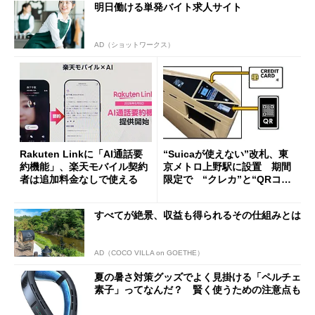
明日働ける単発バイト求人サイト
AD（ショットワークス）
Rakuten Linkに「AI通話要
“Suicaが使えない”改札、東
約機能」、楽天モバイル契約
京メトロ上野駅に設置 期間
者は追加料金なしで使える
限定で “クレカ”と“QRコー
ド”専用
すべてが絶景、収益も得られるその仕組みとは
AD（COCO VILLA on GOETHE）
夏の暑さ対策グッズでよく見掛ける「ペルチェ
素子」ってなんだ？ 賢く使うための注意点も