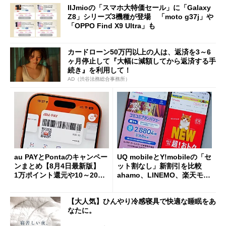
IIJmioの「スマホ大特価セール」に「Galaxy
Z8」シリーズ3機種が登場 「moto g37j」や
「OPPO Find X9 Ultra」も
カードローン50万円以上の人は、返済を3～6
ヶ月停止して『大幅に減額してから返済する手
続き』を利用して！
AD（渋谷法務総合事務所）
au PAYとPontaのキャンペー
UQ mobileとY!mobileの「セ
ンまとめ【8月4日最新版】
ット割なし」新割引を比較
1万ポイント還元や10～20％
ahamo、LINEMO、楽天モバ
還元あり
イルよりもお得？
【大人気】ひんやり冷感寝具で快適な睡眠をあ
なたに。