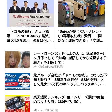
「ドコモの銀行」きょう始
“Suicaが使えない”クレカ・
動 「d NEOBANK」消滅、
QR専用改札機に賛否 「問
最大4.5％還元 強みは何か解
題なく運用できる」「交通系I
説
Cの方がスムーズ」
カードローン50万円以上の人は、返済を3～6
ヶ月停止して『大幅に減額してから返済する手
続き』を利用して！
AD（渋谷法務総合事務所）
元グループ会社が「ドコモの銀行」になった不
満を吸収？ SBI新生銀行が「SBIの銀行」と
して最大5.2万円のキャッシュバックキャンペ
ーンを開催
楽天週間ランキング1位！シリーズ累計3億包
のスッキリ茶。380円でお試し
AD（ハーブ健康本舗）