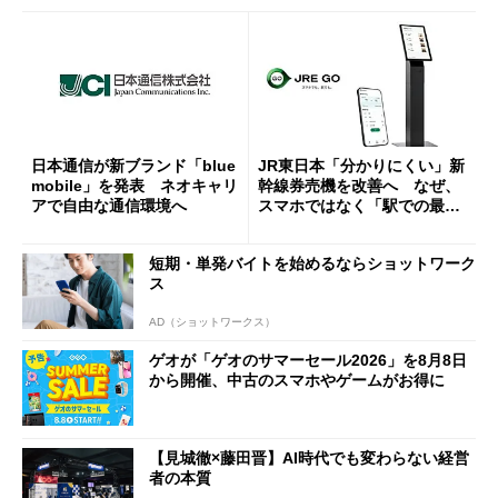
日本通信が新ブランド「blue
JR東日本「分かりにくい」新
mobile」を発表 ネオキャリ
幹線券売機を改善へ なぜ、
アで自由な通信環境へ
スマホではなく「駅での最短
1分購入」を実現？
短期・単発バイトを始めるならショットワーク
ス
AD（ショットワークス）
ゲオが「ゲオのサマーセール2026」を8月8日
から開催、中古のスマホやゲームがお得に
【見城徹×藤田晋】AI時代でも変わらない経営
者の本質