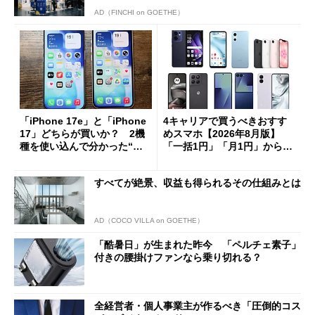
AD（FINCHI on GOETHE）
「iPhone 17e」と「iPhone
4キャリアで買うべきおすす
17」どちらが買いか？ 2機
めスマホ【2026年8月版】
種を使い込んで分かった“ス
「一括1円」「月1円」からお
ペック表にない違い”
得なiPhone／Pixel／Galaxy
まで
すべてが絶景、収益も得られるその仕組みとは
AD（COCO VILLA on GOETHE）
「酷暑日」が生まれた昨今 「ペルチェ素子」
付きの腰掛けファンなら乗り切れる？
全経営者・個人事業主が作るべき「圧倒的コス