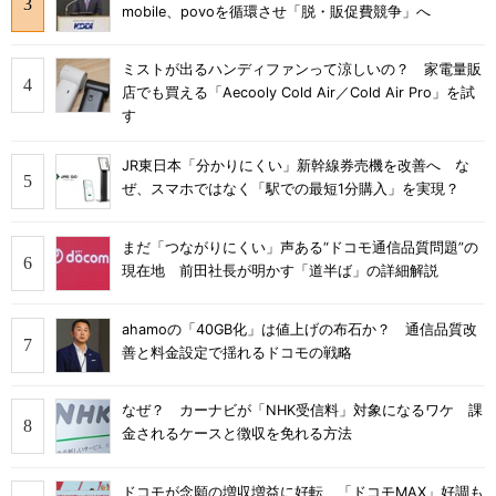
mobile、povoを循環させ「脱・販促費競争」へ
ミストが出るハンディファンって涼しいの？ 家電量販
店でも買える「Aecooly Cold Air／Cold Air Pro」を試
す
JR東日本「分かりにくい」新幹線券売機を改善へ な
ぜ、スマホではなく「駅での最短1分購入」を実現？
まだ「つながりにくい」声ある“ドコモ通信品質問題”の
現在地 前田社長が明かす「道半ば」の詳細解説
ahamoの「40GB化」は値上げの布石か？ 通信品質改
善と料金設定で揺れるドコモの戦略
なぜ？ カーナビが「NHK受信料」対象になるワケ 課
金されるケースと徴収を免れる方法
ドコモが念願の増収増益に好転 「ドコモMAX」好調も