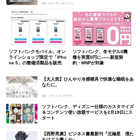
AD（クレディセゾン）
ソフトバンクモバイル、オン
ソフトバンク、冬モデル3機
ラインショップ限定で「iPho
種を実質0円に――新規契
ne 5」の整備済製品を販売
約・MNPが対象
【大人気】ひんやり冷感寝具で快適な睡眠をあ
なたに。
AD（アイリスプラザ）
ソフトバンク、ディズニー仕様のカスタマイズ
＆コンテンツ使い放題サービスを2月19日にス
タート
【西野亮廣】ビジネス書最新刊『北極星 僕た
ちはどう働くか』