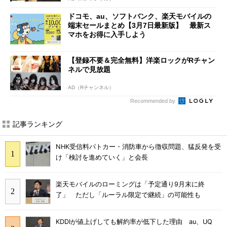
ドコモ、au、ソフトバンク、楽天モバイルの
端末セールまとめ【3月7日最新版】 最新ス
マホをお得に入手しよう
【登録不要＆完全無料】洋楽ロックがRチャン
ネルで見放題
AD（Rチャンネル）
Recommended by
記事ランキング
NHK受信料パトカー・消防車から徴収問題、猛反発を受
け「検討を進めていく」と会長
楽天モバイルのローミングは「予定通り9月末に終
了」 ただし「ルーラル限定で継続」の可能性も
KDDIが値上げしても解約率が低下した理由 au、UQ