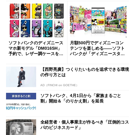
ソフトバンクのディズニース
月額500円でディズニーコン
マホ新モデル「DM016SH」
テンツを楽しめる――ソフト
予約で、レザー調ケースを2
バンクが「ディズニースタイ
つプレゼント
ル」を提供
【西野亮廣】つくりたいものを追求できる環境
の作り方とは
AD（FINCHI on GOETHE）
ソフトバンク、4月1日から「家族まるごと
割」開始＆「のりかえ割」を延長
全経営者・個人事業主が作るべき「圧倒的コス
パのビジネスカード」