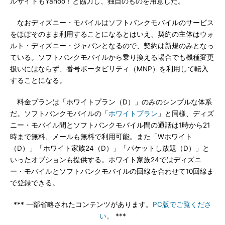
ルサイトもYahoo！と協力し、独自のものを用意した。
なおディズニー・モバイルはソフトバンクモバイルのサービス
をほぼそのまま利用することになるとはいえ、契約の主体はウォ
ルト・ディズニー・ジャパンとなるので、契約は新規のみとなっ
ている。ソフトバンクモバイルから乗り換える場合でも機種変更
扱いにはならず、番号ポータビリティ（MNP）を利用して転入
することになる。
料金プランは「ホワイトプラン（D）」のみのシンプルな体系
だ。ソフトバンクモバイルの「
ホワイトプラン
」と同様、ディズ
ニー・モバイル間とソフトバンクモバイル間の通話は1時から21
時まで無料、メールも無料で利用可能。また「Wホワイト
（D）」「ホワイト家族24（D）」「パケットし放題（D）」と
いったオプションも提供する。ホワイト家族24ではディズニ
ー・モバイルとソフトバンクモバイルの回線を合わせて10回線ま
で登録できる。
*** 一部省略されたコンテンツがあります。
PC版でご覧くださ
い。
***