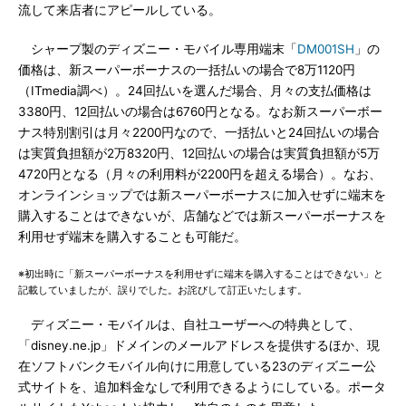
流して来店者にアピールしている。
シャープ製のディズニー・モバイル専用端末「
DM001SH
」の
価格は、新スーパーボーナスの一括払いの場合で8万1120円
（ITmedia調べ）。24回払いを選んだ場合、月々の支払価格は
3380円、12回払いの場合は6760円となる。なお新スーパーボー
ナス特別割引は月々2200円なので、一括払いと24回払いの場合
は実質負担額が2万8320円、12回払いの場合は実質負担額が5万
4720円となる（月々の利用料が2200円を超える場合）。なお、
オンラインショップでは新スーパーボーナスに加入せずに端末を
購入することはできないが、店舗などでは新スーパーボーナスを
利用せず端末を購入することも可能だ。
※初出時に「新スーパーボーナスを利用せずに端末を購入することはできない」と
記載していましたが、誤りでした。お詫びして訂正いたします。
ディズニー・モバイルは、自社ユーザーへの特典として、
「disney.ne.jp」ドメインのメールアドレスを提供するほか、現
在ソフトバンクモバイル向けに用意している23のディズニー公
式サイトを、追加料金なしで利用できるようにしている。ポータ