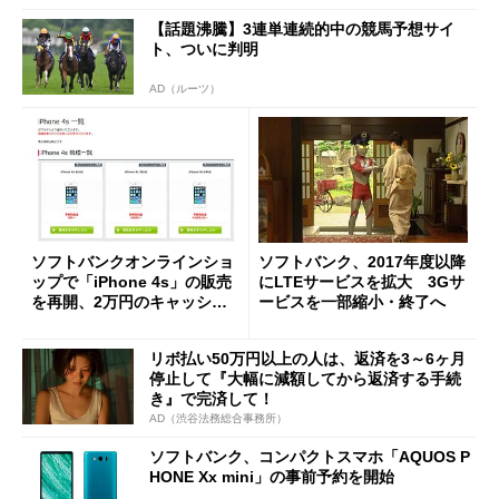
【話題沸騰】3連単連続的中の競馬予想サイ
ト、ついに判明
AD（ルーツ）
ソフトバンクオンラインショ
ソフトバンク、2017年度以降
ップで「iPhone 4s」の販売
にLTEサービスを拡大 3Gサ
を再開、2万円のキャッシュ
ービスを一部縮小・終了へ
バックも
リボ払い50万円以上の人は、返済を3～6ヶ月
停止して『大幅に減額してから返済する手続
き』で完済して！
AD（渋谷法務総合事務所）
ソフトバンク、コンパクトスマホ「AQUOS P
HONE Xx mini」の事前予約を開始