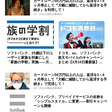
カードローン50万円以上の人は、返済を3～6
ヶ月停止して『大幅に減額してから返済する手
続き』を利用して！
AD（渋谷法務総合事務所）
ソフトバンク、25歳以下のユ
ドコモ、au、ソフトバンク、
ーザーと家族を対象にした
楽天モバイルのキャンペーン
「家族の学割」実施――月額
まとめ【3月10日最新版】
割引やデータ容量追加
新生活にスマホをお得に入手
しよう
カードローン50万円以上の人は、返済を3～6
ヶ月停止して『大幅に減額してから返済する手
続き』で完済して！
AD（渋谷法務総合事務所）
ソフトバンク、プリペイドサービスの名称を
「シンプルスタイル」に変更――割引キャンペ
ーンも開催