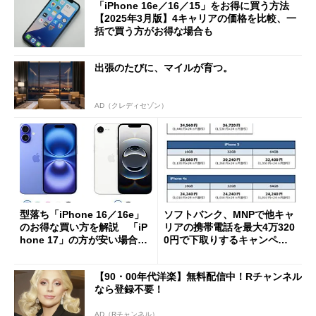
「iPhone 16e／16／15」をお得に買う方法
【2025年3月版】4キャリアの価格を比較、一
括で買う方がお得な場合も
出張のたびに、マイルが育つ。
AD（クレディセゾン）
型落ち「iPhone 16／16e」
ソフトバンク、MNPで他キャ
のお得な買い方を解説 「iP
リアの携帯電話を最大4万320
hone 17」の方が安い場合
0円で下取りするキャンペー
も？【10月29日最新版】
ンを9月19日に開始
【90・00年代洋楽】無料配信中！Rチャンネル
なら登録不要！
AD（Rチャンネル）