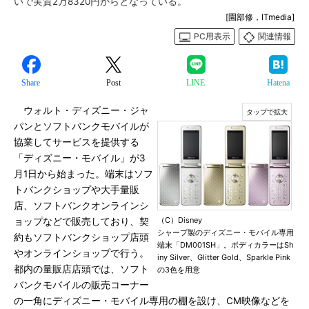
いで実質2万8320円からとなっている。
[園部修，ITmedia]
PC用表示
関連情報
Share
Post
LINE
Hatena
ウォルト・ディズニー・ジャ
パンとソフトバンクモバイルが
協業してサービスを提供する
「ディズニー・モバイル」が3
月1日から始まった。端末はソフ
トバンクショップや大手量販
店、ソフトバンクオンラインシ
（C）Disney
ョップなどで販売しており、契
シャープ製のディズニー・モバイル専用
約もソフトバンクショップ店頭
端末「DM001SH」。ボディカラーはSh
やオンラインショップで行う。
iny Silver、Glitter Gold、Sparkle Pink
都内の量販店店頭では、ソフト
の3色を用意
バンクモバイルの販売コーナー
の一角にディズニー・モバイル専用の棚を設け、CM映像などを