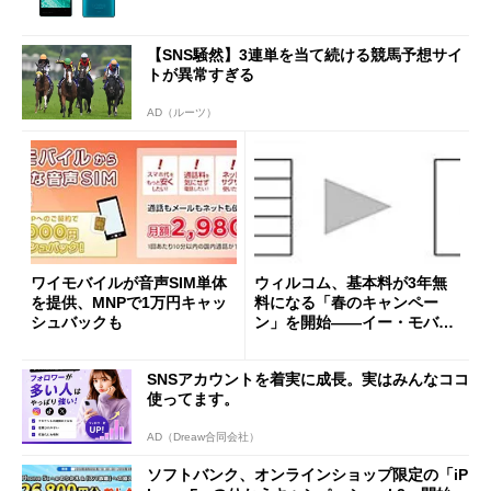
【SNS騒然】3連単を当て続ける競馬予想サイ
トが異常すぎる
AD（ルーツ）
ワイモバイルが音声SIM単体
ウィルコム、基本料が3年無
を提供、MNPで1万円キャッ
料になる「春のキャンペー
シュバックも
ン」を開始――イー・モバイ
ルユーザーは“ずっと無料”の
セット割も
SNSアカウントを着実に成長。実はみんなココ
使ってます。
AD（Dreaw合同会社）
ソフトバンク、オンラインショップ限定の「iP