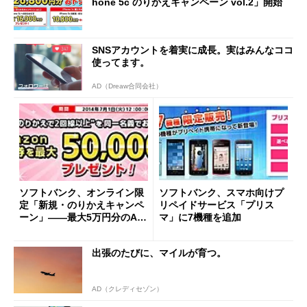
hone 5c のりかえキャンペーン vol.2」開始
SNSアカウントを着実に成長。実はみんなココ
使ってます。
AD（Dreaw合同会社）
ソフトバンク、オンライン限
ソフトバンク、スマホ向けプ
定「新規・のりかえキャンペ
リペイドサービス「プリス
ーン」――最大5万円分のAm
マ」に7機種を追加
azonギフト券をプレゼント
出張のたびに、マイルが育つ。
AD（クレディセゾン）