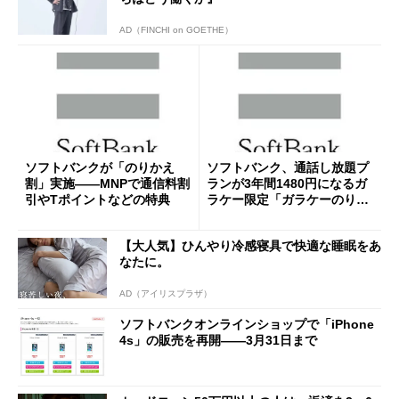
AD（FINCHI on GOETHE）
ソフトバンクが「のりかえ
ソフトバンク、通話し放題プ
割」実施――MNPで通信料割
ランが3年間1480円になるガ
引やTポイントなどの特典
ラケー限定「ガラケーのりか
え割」実施
【大人気】ひんやり冷感寝具で快適な睡眠をあ
なたに。
AD（アイリスプラザ）
ソフトバンクオンラインショップで「iPhone
4s」の販売を再開――3月31日まで