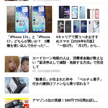
「iPhone 17e」と「iPhone
4キャリアで買うべきおすす
17」どちらが買いか？ 2機
めスマホ【2026年8月版】
種を使い込んで分かった“ス
「一括1円」「月1円」からお
ペック表にない違い”
得なiPhone／Pixel／Galaxy
まで
カードローン地獄の人は、消費者金融が教えな
い『返済停止して減額・免除する方法』で完済
して
AD（渋谷法務総合事務所）
「酷暑日」が生まれた昨今 「ペルチェ素子」
付きの腰掛けファンなら乗り切れる？
アマゾン1位の実績！380円で5日間お試し。