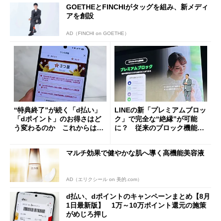
GOETHEとFINCHIがタッグを組み、新メディ
アを創設
AD（FINCHI on GOETHE）
“特典終了”が続く「d払い」
LINEの新「プレミアムブロッ
「dポイント」のお得さはど
ク」で完全な“絶縁”が可能
う変わるのか これからは
に？ 従来のブロック機能と
「dカード」の利用が得策？
の決定的な違い
マルチ効果で健やかな肌へ導く高機能美容液
AD（エリクシール on 美的.com）
d払い、dポイントのキャンペーンまとめ【8月
1日最新版】 1万～10万ポイント還元の施策
がめじろ押し