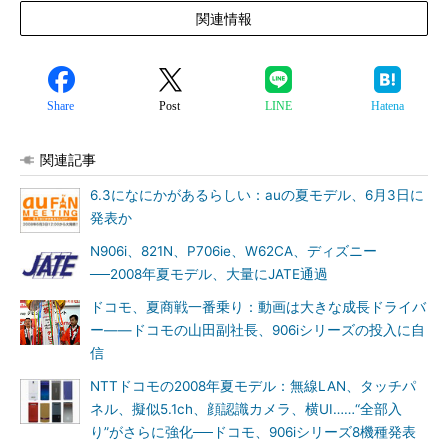
関連情報
Share
Post
LINE
Hatena
関連記事
6.3になにかがあるらしい：auの夏モデル、6月3日に
発表か
N906i、821N、P706ie、W62CA、ディズニー
──2008年夏モデル、大量にJATE通過
ドコモ、夏商戦一番乗り：動画は大きな成長ドライバ
ー――ドコモの山田副社長、906iシリーズの投入に自
信
NTTドコモの2008年夏モデル：無線LAN、タッチパ
ネル、擬似5.1ch、顔認識カメラ、横UI……“全部入
り”がさらに強化──ドコモ、906iシリーズ8機種発表