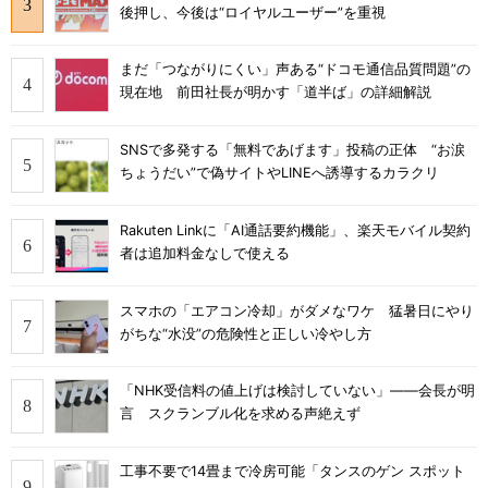
後押し、今後は“ロイヤルユーザー”を重視
まだ「つながりにくい」声ある“ドコモ通信品質問題”の
現在地 前田社長が明かす「道半ば」の詳細解説
SNSで多発する「無料であげます」投稿の正体 “お涙
ちょうだい”で偽サイトやLINEへ誘導するカラクリ
Rakuten Linkに「AI通話要約機能」、楽天モバイル契約
者は追加料金なしで使える
スマホの「エアコン冷却」がダメなワケ 猛暑日にやり
がちな“水没”の危険性と正しい冷やし方
「NHK受信料の値上げは検討していない」――会長が明
言 スクランブル化を求める声絶えず
工事不要で14畳まで冷房可能「タンスのゲン スポット