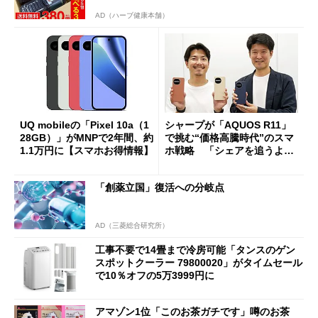
AD（ハーブ健康本舗）
UQ mobileの「Pixel 10a（1
シャープが「AQUOS R11」
28GB）」がMNPで2年間、約
で挑む“価格高騰時代”のスマ
1.1万円に【スマホお得情報】
ホ戦略 「シェアを追うより
も既存ユーザーを大切に」
「創薬立国」復活への分岐点
AD（三菱総合研究所）
工事不要で14畳まで冷房可能「タンスのゲン
スポットクーラー 79800020」がタイムセール
で10％オフの5万3999円に
アマゾン1位「このお茶ガチです」噂のお茶