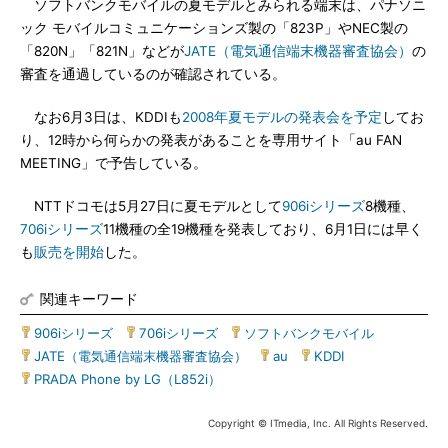
ソフトバンクモバイルの夏モデルとみられる端末は、パナソニ
ック モバイルコミュニケーションズ製の「823P」やNEC製の
「820N」「821N」などが
JATE（電気通信端末機器審査協会）
の
審査を通過しているのが確認されている。
なお6月3日は、KDDIも
2008年夏モデルの発表会を予定
してお
り、12時から何らかの発表があることを専用サイト「au FAN
MEETING」で予告している。
NTTドコモは5月27日に夏モデルとして
906iシリーズ
8機種、
706iシリーズ
11機種の全19機種を発表しており、6月1日には早く
も
販売を開始
した。
関連キーワード
906iシリーズ
|
706iシリーズ
|
ソフトバンクモバイル
|
JATE（電気通信端末機器審査協会）
|
au
|
KDDI
|
PRADA Phone by LG（L852i）
Copyright © ITmedia, Inc. All Rights Reserved.