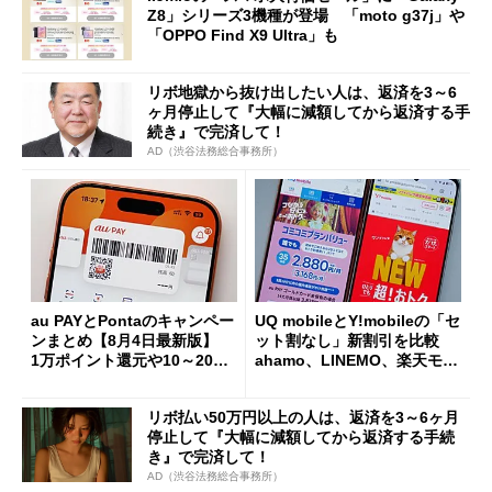
Z8」シリーズ3機種が登場 「moto g37j」や
「OPPO Find X9 Ultra」も
リボ地獄から抜け出したい人は、返済を3～6
ヶ月停止して『大幅に減額してから返済する手
続き』で完済して！
AD（渋谷法務総合事務所）
au PAYとPontaのキャンペー
UQ mobileとY!mobileの「セ
ンまとめ【8月4日最新版】
ット割なし」新割引を比較
1万ポイント還元や10～20％
ahamo、LINEMO、楽天モバ
還元あり
イルよりもお得？
リボ払い50万円以上の人は、返済を3～6ヶ月
停止して『大幅に減額してから返済する手続
き』で完済して！
AD（渋谷法務総合事務所）