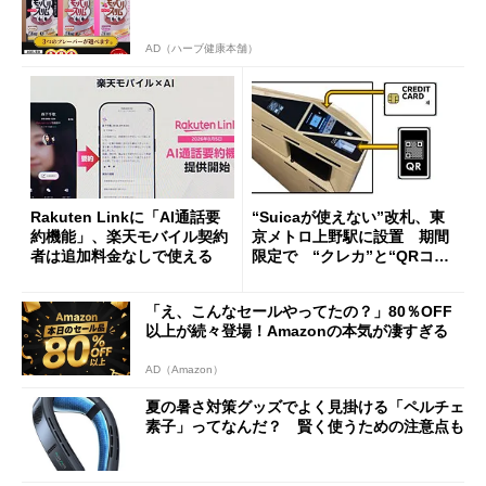
AD（ハーブ健康本舗）
Rakuten Linkに「AI通話要
“Suicaが使えない”改札、東
約機能」、楽天モバイル契約
京メトロ上野駅に設置 期間
者は追加料金なしで使える
限定で “クレカ”と“QRコー
ド”専用
「え、こんなセールやってたの？」80％OFF
以上が続々登場！Amazonの本気が凄すぎる
AD（Amazon）
夏の暑さ対策グッズでよく見掛ける「ペルチェ
素子」ってなんだ？ 賢く使うための注意点も