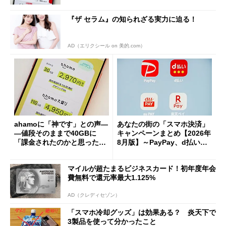
『ザ セラム』の知られざる実力に迫る！
AD（エリクシール on 美的.com）
ahamoに「神です」との声―
あなたの街の「スマホ決済」
―値段そのままで40GBに
キャンペーンまとめ【2026年
「課金されたのかと思った」
8月版】～PayPay、d払い、a
と戸惑いも
u PAY、楽天ペイ
マイルが超たまるビジネスカード！初年度年会
費無料で還元率最大1.125%
AD（クレディセゾン）
「スマホ冷却グッズ」は効果ある？ 炎天下で
3製品を使って分かったこと