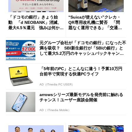
「ドコモの銀行」きょう始
“Suicaが使えない”クレカ・
動 「d NEOBANK」消滅、
QR専用改札機に賛否 「問
最大4.5％還元 強みは何か解
題なく運用できる」「交通系I
説
Cの方がスムーズ」
元グループ会社が「ドコモの銀行」になった不
満を吸収？ SBI新生銀行が「SBIの銀行」と
して最大5.2万円のキャッシュバックキャンペ
ーンを開催
「5年前のPC」とこんなに違う！予算10万円
台前半で実現する快適PCライフ
AD（ITmedia PC USER）
arrowsシリーズ最新モデルを発売前に触れる
チャンス！ユーザー座談会開催
AD（ ITmedia Mobile）