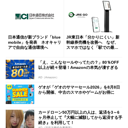
日本通信が新ブランド「blue
JR東日本「分かりにくい」新
mobile」を発表 ネオキャリ
幹線券売機を改善へ なぜ、
アで自由な通信環境へ
スマホではなく「駅での最短
1分購入」を実現？
「え、こんなセールやってたの？」80％OFF
以上が続々登場！Amazonの本気が凄すぎる
AD（Amazon）
ゲオが「ゲオのサマーセール2026」を8月8日
から開催、中古のスマホやゲームがお得に
カードローン50万円以上の人は、返済を3～6
ヶ月停止して『大幅に減額してから返済する手
続き』を利用して！
AD（渋谷法務総合事務所）