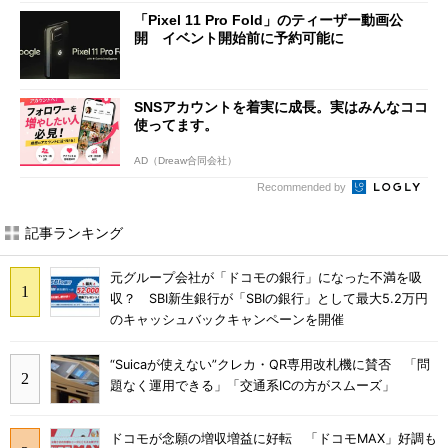
「Pixel 11 Pro Fold」のティーザー動画公
開 イベント開始前に予約可能に
SNSアカウントを着実に成長。実はみんなココ
使ってます。
AD（Dreaw合同会社）
Recommended by
記事ランキング
元グループ会社が「ドコモの銀行」になった不満を吸
収？ SBI新生銀行が「SBIの銀行」として最大5.2万円
のキャッシュバックキャンペーンを開催
“Suicaが使えない”クレカ・QR専用改札機に賛否 「問
題なく運用できる」「交通系ICの方がスムーズ」
ドコモが念願の増収増益に好転 「ドコモMAX」好調も