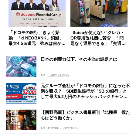
「ドコモの銀行」きょう始
“Suicaが使えない”クレカ・
動 「d NEOBANK」消滅、
QR専用改札機に賛否 「問
最大4.5％還元 強みは何か解
題なく運用できる」「交通系I
説
Cの方がスムーズ」
日本の創薬力低下、その本当の課題とは
AD（三菱総合研究所）
元グループ会社が「ドコモの銀行」になった不
満を吸収？ SBI新生銀行が「SBIの銀行」と
して最大5.2万円のキャッシュバックキャンペ
ーンを開催
【西野亮廣】ビジネス書最新刊『北極星 僕た
ちはどう働くか』
AD（FINCHI on GOETHE）