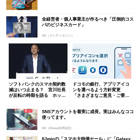
全経営者・個人事業主が作るべき「圧倒的コス
パのビジネスカード」
AD（クレディセゾン）
ソフトバンクのスマホ契約数
ドコモの銀行、アプリアイコ
減はいつ止まる？ 宮川社長
ンを選べるよう方針変更
が反転の時期を語る ホッピ
「さまざまなご意見・ご要望
ング対策は「真剣にやりすぎ
を踏まえ」
た」
SNSアカウントを着実に成長。実はみんなココ
使ってます。
AD（Dreaw合同会社）
IIJmioの「スマホ大特価セール」に「Galaxy