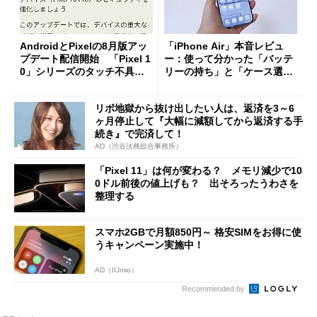
AndroidとPixelの8月版アッ
「iPhone Air」本音レビュ
プデート配信開始 「Pixel 1
ー：使って分かった「バッテ
0」シリーズのタッチ不具合
リーの持ち」と「ケース選
修正やGPU性能改善なども
び」の悩ましさ
リボ地獄から抜け出したい人は、返済を3～6
ヶ月停止して『大幅に減額してから返済する手
続き』で完済して！
AD（渋谷法務総合事務所）
「Pixel 11」は何が変わる？ メモリ減少で10
0ドル前後の値上げも？ 出そろったうわさを
整理する
スマホ2GBで月額850円～ 格安SIMをお得に使
うキャンペーン実施中！
AD（IIJmio）
Recommended by