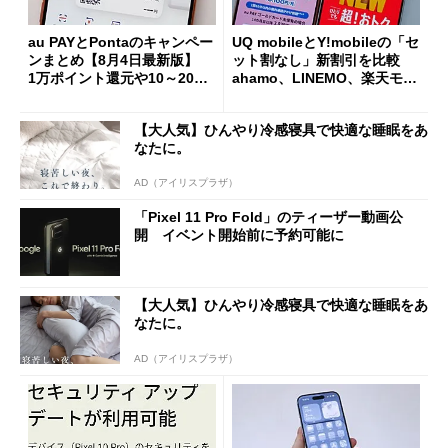
au PAYとPontaのキャンペー
UQ mobileとY!mobileの「セ
ンまとめ【8月4日最新版】
ット割なし」新割引を比較
1万ポイント還元や10～20％
ahamo、LINEMO、楽天モバ
還元あり
イルよりもお得？
【大人気】ひんやり冷感寝具で快適な睡眠をあ
なたに。
AD（アイリスプラザ）
「Pixel 11 Pro Fold」のティーザー動画公
開 イベント開始前に予約可能に
【大人気】ひんやり冷感寝具で快適な睡眠をあ
なたに。
AD（アイリスプラザ）