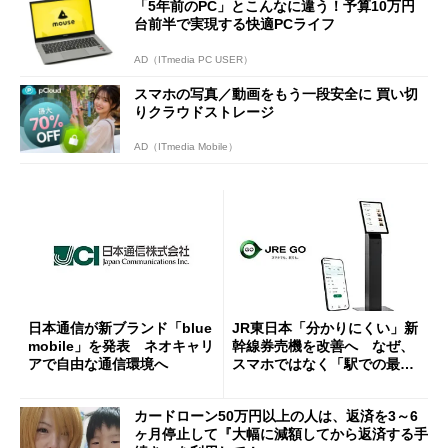
「5年前のPC」とこんなに違う！予算10万円
台前半で実現する快適PCライフ
AD（ITmedia PC USER）
スマホの写真／動画をもう一段安全に 買い切
りクラウドストレージ
AD（ITmedia Mobile）
日本通信が新ブランド「blue
JR東日本「分かりにくい」新
mobile」を発表 ネオキャリ
幹線券売機を改善へ なぜ、
アで自由な通信環境へ
スマホではなく「駅での最短
1分購入」を実現？
カードローン50万円以上の人は、返済を3～6
ヶ月停止して『大幅に減額してから返済する手