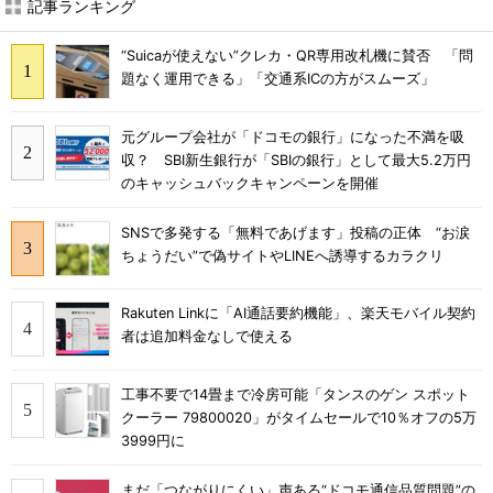
記事ランキング
“Suicaが使えない”クレカ・QR専用改札機に賛否 「問
題なく運用できる」「交通系ICの方がスムーズ」
元グループ会社が「ドコモの銀行」になった不満を吸
収？ SBI新生銀行が「SBIの銀行」として最大5.2万円
のキャッシュバックキャンペーンを開催
SNSで多発する「無料であげます」投稿の正体 “お涙
ちょうだい”で偽サイトやLINEへ誘導するカラクリ
Rakuten Linkに「AI通話要約機能」、楽天モバイル契約
者は追加料金なしで使える
工事不要で14畳まで冷房可能「タンスのゲン スポット
クーラー 79800020」がタイムセールで10％オフの5万
3999円に
まだ「つながりにくい」声ある“ドコモ通信品質問題”の