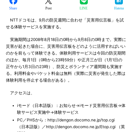
Share
Post
LINE
Hatena
NTTドコモは、9月の防災週間に合わせ「災害用伝言板」を試
せる体験サービスを実施する。
実施期間は2008年8月18日の0時から9月8日の0時まで。実際に
災害が起きた場合に、災害用伝言板をどのように活用すればいい
のかを前もって体験できる。体験利用サービスは今回の防災期間
のほか、毎月1日（0時から23時59分）や正月三が日（1月1日の
正午から1月3日の23時）、防災とボランティア週間期も実施す
る。利用料金やパケット料金は無料（実際に災害が発生した際は
体験利用を停止する場合がある）。
アクセスは、
iモード（日本語版）：お知らせ→iモード災害用伝言板→体
験サービス実施中→体験サービス
PC／PHSから：http://dengon.docomo.ne.jp/top.cgi
（日本語版）／http://dengon.docomo.ne.jp/Etop.cgi （英