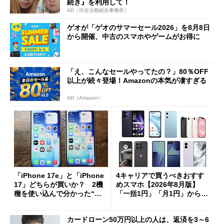
続き』を利用して！
AD（渋谷法務総合事務所）
ゲオが「ゲオのサマーセール2026」を8月8日
から開催、中古のスマホやゲームがお得に
「え、こんなセールやってたの？」80％OFF
以上が続々登場！Amazonの本気が凄すぎる
AD（Amazon）
「iPhone 17e」と「iPhone
4キャリアで買うべきおすす
17」どちらが買いか？ 2機
めスマホ【2026年8月版】
種を使い込んで分かった“ス
「一括1円」「月1円」からお
ペック表にない違い”
得なiPhone／Pixel／Galaxy
まで
カードローン50万円以上の人は、返済を3～6