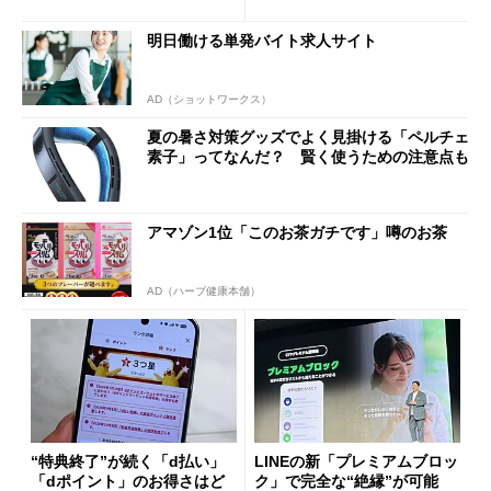
ド”専用
明日働ける単発バイト求人サイト
AD（ショットワークス）
夏の暑さ対策グッズでよく見掛ける「ペルチェ
素子」ってなんだ？ 賢く使うための注意点も
アマゾン1位「このお茶ガチです」噂のお茶
AD（ハーブ健康本舗）
“特典終了”が続く「d払い」
LINEの新「プレミアムブロッ
「dポイント」のお得さはど
ク」で完全な“絶縁”が可能