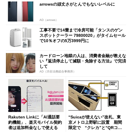
arrowsの頑丈さがとんでもないレベルに
AD（arrows）
工事不要で14畳まで冷房可能「タンスのゲン
スポットクーラー 79800020」がタイムセール
で10％オフの5万3999円に
カードローン地獄の人は、消費者金融が教えな
い『返済停止して減額・免除する方法』で完済
して
AD（渋谷法務総合事務所）
Rakuten Linkに「AI通話要
“Suicaが使えない”改札、東
約機能」、楽天モバイル契約
京メトロ上野駅に設置 期間
者は追加料金なしで使える
限定で “クレカ”と“QRコー