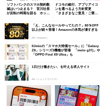
ソフトバンクのスマホ契約数
ドコモの銀行、アプリアイコ
減はいつ止まる？ 宮川社長
ンを選べるよう方針変更
が反転の時期を語る ホッピ
「さまざまなご意見・ご要望
ング対策は「真剣にやりすぎ
を踏まえ」
た」
「え、こんなセールやってたの？」80％OFF
以上が続々登場！Amazonの本気が凄すぎる
AD（Amazon）
IIJmioの「スマホ大特価セール」に「Galaxy
Z8」シリーズ3機種が登場 「moto g37j」や
「OPPO Find X9 Ultra」も
1日だけ働きたい、を叶える求人サイト
AD（ショットワークス）