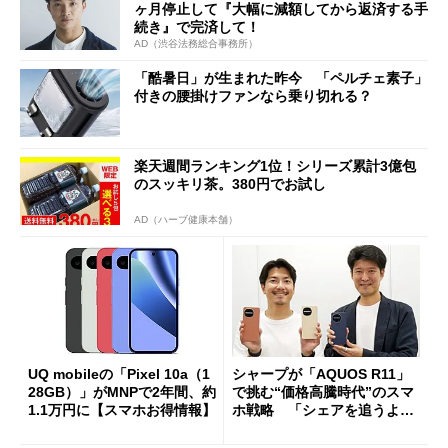
ヶ月停止して『大幅に減額してから返済する手
続き』で完済して！
AD（渋谷法務総合事務所）
「酷暑日」が生まれた昨今 「ペルチェ素子」
付きの腰掛けファンなら乗り切れる？
楽天週間ランキング1位！シリーズ累計3億包
のスッキリ茶。380円でお試し
AD（ハーブ健康本舗）
UQ mobileの「Pixel 10a（1
シャープが「AQUOS R11」
28GB）」がMNPで2年間、約
で挑む“価格高騰時代”のスマ
1.1万円に【スマホお得情報】
ホ戦略 「シェアを追うより
も既存ユーザーを大切に」