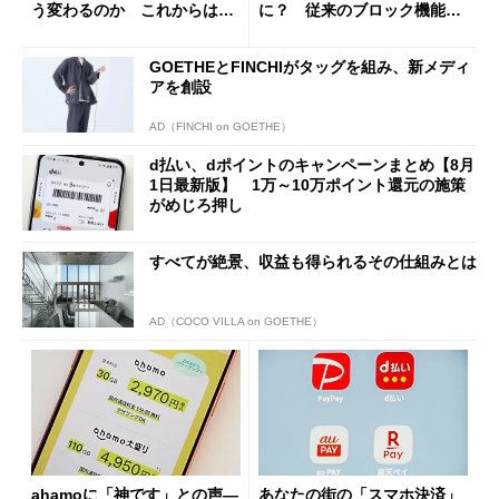
う変わるのか これからは
に？ 従来のブロック機能と
「dカード」の利用が得策？
の決定的な違い
GOETHEとFINCHIがタッグを組み、新メディ
アを創設
AD（FINCHI on GOETHE）
d払い、dポイントのキャンペーンまとめ【8月
1日最新版】 1万～10万ポイント還元の施策
がめじろ押し
すべてが絶景、収益も得られるその仕組みとは
AD（COCO VILLA on GOETHE）
ahamoに「神です」との声―
あなたの街の「スマホ決済」