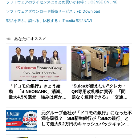
ソフトウェアのライセンスはまとめ買いがお得：LICENSE ONLINE
ソフトウェアダウンロード販売サービス：+D Download
製品を選ぶ、調べる、比較する：ITmedia 製品NAVI
あなたにオススメ
「ドコモの銀行」きょう始
“Suicaが使えない”クレカ・
動 「d NEOBANK」消滅、
QR専用改札機に賛否 「問
最大4.5％還元 強みは何か解
題なく運用できる」「交通系I
説
Cの方がスムーズ」
元グループ会社が「ドコモの銀行」になった不
満を吸収？ SBI新生銀行が「SBIの銀行」と
して最大5.2万円のキャッシュバックキャンペ
ーンを開催