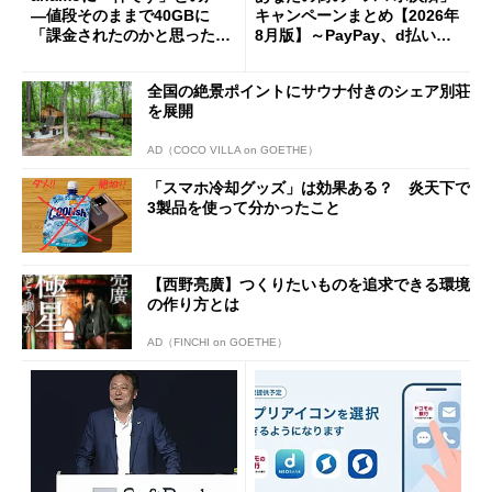
―値段そのままで40GBに
キャンペーンまとめ【2026年
「課金されたのかと思った」
8月版】～PayPay、d払い、a
と戸惑いも
u PAY、楽天ペイ
全国の絶景ポイントにサウナ付きのシェア別荘
を展開
AD（COCO VILLA on GOETHE）
「スマホ冷却グッズ」は効果ある？ 炎天下で
3製品を使って分かったこと
【西野亮廣】つくりたいものを追求できる環境
の作り方とは
AD（FINCHI on GOETHE）