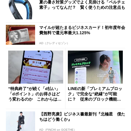
夏の暑さ対策グッズでよく見掛ける「ペルチェ
素子」ってなんだ？ 賢く使うための注意点も
マイルが超たまるビジネスカード！初年度年会
費無料で還元率最大1.125%
AD（クレディセゾン）
“特典終了”が続く「d払い」
LINEの新「プレミアムブロッ
「dポイント」のお得さはど
ク」で完全な“絶縁”が可能
う変わるのか これからは
に？ 従来のブロック機能と
「dカード」の利用が得策？
の決定的な違い
【西野亮廣】ビジネス書最新刊『北極星 僕た
ちはどう働くか』
AD（FINCHI on GOETHE）