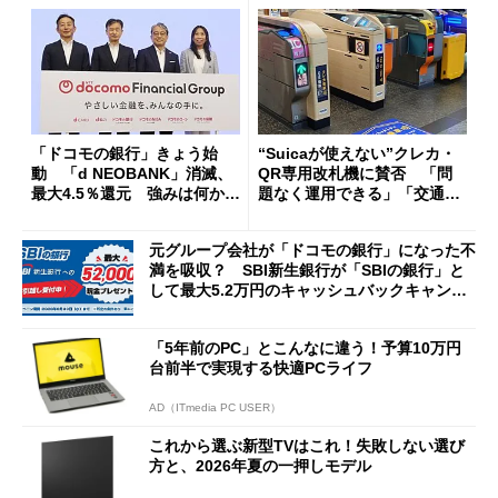
「ドコモの銀行」きょう始
“Suicaが使えない”クレカ・
動 「d NEOBANK」消滅、
QR専用改札機に賛否 「問
最大4.5％還元 強みは何か解
題なく運用できる」「交通系I
説
Cの方がスムーズ」
元グループ会社が「ドコモの銀行」になった不
満を吸収？ SBI新生銀行が「SBIの銀行」と
して最大5.2万円のキャッシュバックキャンペ
ーンを開催
「5年前のPC」とこんなに違う！予算10万円
台前半で実現する快適PCライフ
AD（ITmedia PC USER）
これから選ぶ新型TVはこれ！失敗しない選び
方と、2026年夏の一押しモデル