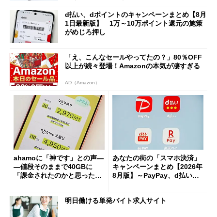
d払い、dポイントのキャンペーンまとめ【8月
1日最新版】 1万～10万ポイント還元の施策
がめじろ押し
「え、こんなセールやってたの？」80％OFF
以上が続々登場！Amazonの本気が凄すぎる
AD（Amazon）
ahamoに「神です」との声―
あなたの街の「スマホ決済」
―値段そのままで40GBに
キャンペーンまとめ【2026年
「課金されたのかと思った」
8月版】～PayPay、d払い、a
と戸惑いも
u PAY、楽天ペイ
明日働ける単発バイト求人サイト