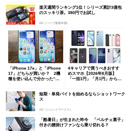
楽天週間ランキング1位！シリーズ累計3億包
のスッキリ茶。380円でお試し
AD（ハーブ健康本舗）
「iPhone 17e」と「iPhone
4キャリアで買うべきおすす
17」どちらが買いか？ 2機
めスマホ【2026年8月版】
種を使い込んで分かった“ス
「一括1円」「月1円」からお
ペック表にない違い”
得なiPhone／Pixel／Galaxy
まで
短期・単発バイトを始めるならショットワーク
ス
AD（ショットワークス）
「酷暑日」が生まれた昨今 「ペルチェ素子」
付きの腰掛けファンなら乗り切れる？