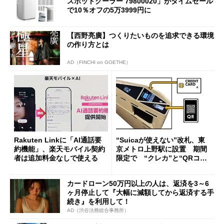
スポットクーラー 79800020」がタイムセール
で10％オフの5万3999円に
【西野亮廣】つくりたいものを追求できる環境
の作り方とは
AD（FINCHI on GOETHE）
Rakuten Linkに「AI通話要
“Suicaが使えない”改札、東
約機能」、楽天モバイル契約
京メトロ上野駅に設置 期間
者は追加料金なしで使える
限定で “クレカ”と“QRコー
ド”専用
カードローン50万円以上の人は、返済を3～6
ヶ月停止して『大幅に減額してから返済する手
続き』を利用して！
AD（渋谷法務総合事務所）