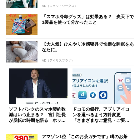
AD（ショットワークス）
「スマホ冷却グッズ」は効果ある？ 炎天下で
3製品を使って分かったこと
【大人気】ひんやり冷感寝具で快適な睡眠をあ
なたに。
AD（アイリスプラザ）
ソフトバンクのスマホ契約数
ドコモの銀行、アプリアイコ
減はいつ止まる？ 宮川社長
ンを選べるよう方針変更
が反転の時期を語る ホッピ
「さまざまなご意見・ご要望
ング対策は「真剣にやりすぎ
を踏まえ」
た」
アマゾン1位「このお茶ガチです」噂のお茶