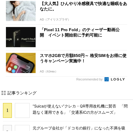
【大人気】ひんやり冷感寝具で快適な睡眠をあ
なたに。
AD（アイリスプラザ）
「Pixel 11 Pro Fold」のティーザー動画公
開 イベント開始前に予約可能に
スマホ2GBで月額850円～ 格安SIMをお得に使
うキャンペーン実施中！
AD（IIJmio）
Recommended by
記事ランキング
“Suicaが使えない”クレカ・QR専用改札機に賛否 「問
題なく運用できる」「交通系ICの方がスムーズ」
元グループ会社が「ドコモの銀行」になった不満を吸