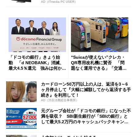
AD（ITmedia PC USER）
「ドコモの銀行」きょう始
“Suicaが使えない”クレカ・
動 「d NEOBANK」消滅、
QR専用改札機に賛否 「問
最大4.5％還元 強みは何か解
題なく運用できる」「交通系I
説
Cの方がスムーズ」
カードローン50万円以上の人は、返済を3～6
ヶ月停止して『大幅に減額してから返済する手
続き』を利用して！
AD（渋谷法務総合事務所）
元グループ会社が「ドコモの銀行」になった不
満を吸収？ SBI新生銀行が「SBIの銀行」と
して最大5.2万円のキャッシュバックキャンペ
ーンを開催