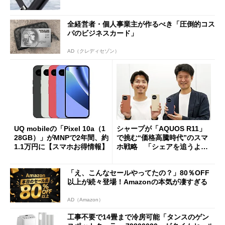
全経営者・個人事業主が作るべき「圧倒的コス
パのビジネスカード」
AD（クレディセゾン）
UQ mobileの「Pixel 10a（1
シャープが「AQUOS R11」
28GB）」がMNPで2年間、約
で挑む“価格高騰時代”のスマ
1.1万円に【スマホお得情報】
ホ戦略 「シェアを追うより
も既存ユーザーを大切に」
「え、こんなセールやってたの？」80％OFF
以上が続々登場！Amazonの本気が凄すぎる
AD（Amazon）
工事不要で14畳まで冷房可能「タンスのゲン