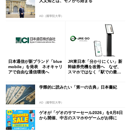
人文知とは、モノから始まる
AD（國學院大學）
日本通信が新ブランド「blue
JR東日本「分かりにくい」新
mobile」を発表 ネオキャリ
幹線券売機を改善へ なぜ、
アで自由な通信環境へ
スマホではなく「駅での最短
1分購入」を実現？
学際的に読みたい「第一の古典」日本書紀
AD（國學院大學）
ゲオが「ゲオのサマーセール2026」を8月8日
から開催、中古のスマホやゲームがお得に