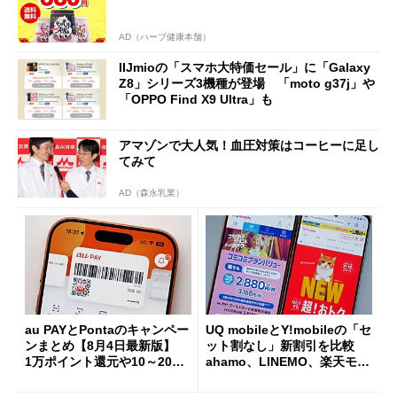
AD（ハーブ健康本舗）
IIJmioの「スマホ大特価セール」に「Galaxy
Z8」シリーズ3機種が登場 「moto g37j」や
「OPPO Find X9 Ultra」も
アマゾンで大人気！血圧対策はコーヒーに足し
てみて
AD（森永乳業）
au PAYとPontaのキャンペー
UQ mobileとY!mobileの「セ
ンまとめ【8月4日最新版】
ット割なし」新割引を比較
1万ポイント還元や10～20％
ahamo、LINEMO、楽天モバ
還元あり
イルよりもお得？