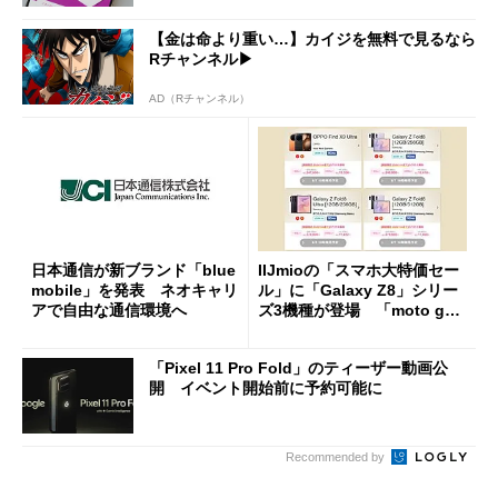
【金は命より重い…】カイジを無料で見るなら
Rチャンネル▶︎
AD（Rチャンネル）
日本通信が新ブランド「blue
IIJmioの「スマホ大特価セー
mobile」を発表 ネオキャリ
ル」に「Galaxy Z8」シリー
アで自由な通信環境へ
ズ3機種が登場 「moto g37
j」や「OPPO Find X9 Ultr
a」も
「Pixel 11 Pro Fold」のティーザー動画公
開 イベント開始前に予約可能に
Recommended by