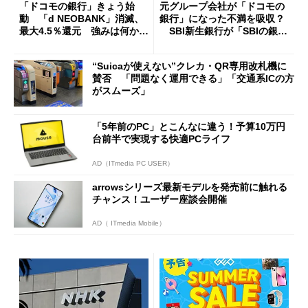
「ドコモの銀行」きょう始
元グループ会社が「ドコモの
動 「d NEOBANK」消滅、
銀行」になった不満を吸収？
最大4.5％還元 強みは何か解
SBI新生銀行が「SBIの銀
説
行」として最大5.2万円のキャ
ッシュバックキャンペーンを
“Suicaが使えない”クレカ・QR専用改札機に
開催
賛否 「問題なく運用できる」「交通系ICの方
がスムーズ」
「5年前のPC」とこんなに違う！予算10万円
台前半で実現する快適PCライフ
AD（ITmedia PC USER）
arrowsシリーズ最新モデルを発売前に触れる
チャンス！ユーザー座談会開催
AD（ ITmedia Mobile）