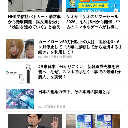
NHK受信料パトカー・消防車
ゲオが「ゲオのサマーセール
から徴収問題、猛反発を受け
2026」を8月8日から開催、中
「検討を進めていく」と会長
古のスマホやゲームがお得に
カードローン50万円以上の人は、返済を3～6
ヶ月停止して『大幅に減額してから返済する手
続き』を利用して！
AD（渋谷法務総合事務所）
JR東日本「分かりにくい」新幹線券売機を改
善へ なぜ、スマホではなく「駅での最短1分
購入」を実現？
日本の創薬力低下、その本当の課題とは
AD（三菱総合研究所）