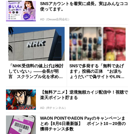
SNSアカウントを着実に成長。実はみんなココ
使ってます。
AD（Dreaw合同会社）
「NHK受信料の値上げは検討
SNSで多発する「無料であげ
していない」――会長が明
ます」投稿の正体 “お涙ち
言 スクランブル化を求める
ょうだい”で偽サイトやLINE
声絶えず
へ誘導するカラクリ
【無料アニメ】逆境無頼カイジ配信中！視聴で
楽天ポイント貯まる
AD（Rチャンネル）
WAON POINTやAEON Payのキャンペーンま
とめ【8月6日最新版】 ポイント10～20倍の
獲得チャンス多数