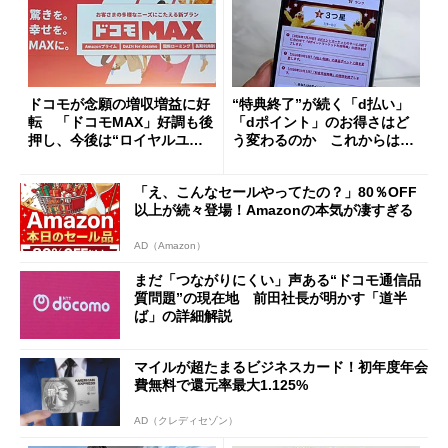
ドコモが念願の増収増益に好
“特典終了”が続く「d払い」
転 「ドコモMAX」好調も後
「dポイント」のお得さはど
押し、今後は“ロイヤルユー
う変わるのか これからは
ザー”を重視
「dカード」の利用が得策？
「え、こんなセールやってたの？」80％OFF
以上が続々登場！Amazonの本気が凄すぎる
AD（Amazon）
まだ「つながりにくい」声ある“ドコモ通信品
質問題”の現在地 前田社長が明かす「道半
ば」の詳細解説
マイルが超たまるビジネスカード！初年度年会
費無料で還元率最大1.125%
AD（クレディセゾン）