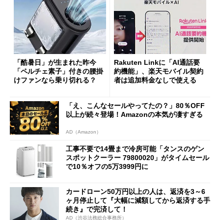
「酷暑日」が生まれた昨今
Rakuten Linkに「AI通話要
「ペルチェ素子」付きの腰掛
約機能」、楽天モバイル契約
けファンなら乗り切れる？
者は追加料金なしで使える
「え、こんなセールやってたの？」80％OFF
以上が続々登場！Amazonの本気が凄すぎる
AD（Amazon）
工事不要で14畳まで冷房可能「タンスのゲン
スポットクーラー 79800020」がタイムセール
で10％オフの5万3999円に
カードローン50万円以上の人は、返済を3～6
ヶ月停止して『大幅に減額してから返済する手
続き』で完済して！
AD（渋谷法務総合事務所）