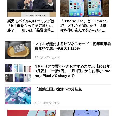
楽天モバイルのローミングは
「iPhone 17e」と「iPhone
「9月末をもって予定通りに
17」どちらが買いか？ 2機
終了」 狙いは「品質改善」
種を使い込んで分かった“ス
ただし「ルーラル限定で期
ペック表にない違い”
限を切った新契約」の可能性
マイルが超たまるビジネスカード！初年度年会
も
費無料で還元率最大1.125%
AD（クレディセゾン）
4キャリアで買うべきおすすめスマホ【2026年
8月版】「一括1円」「月1円」からお得なiPho
ne／Pixel／Galaxyまで
「創薬立国」復活への分岐点
AD（三菱総合研究所）