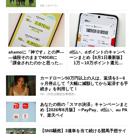
AD（ルーツ）
ahamoに「神です」との声―
d払い、dポイントのキャンペ
―値段そのままで40GBに
ーンまとめ【8月1日最新版】
「課金されたのかと思った」
1万～10万ポイント還元の
と戸惑いも
施策がめじろ押し
カードローン50万円以上の人は、返済を3～6
ヶ月停止して『大幅に減額してから返済する手
続き』を利用して！
AD（渋谷法務総合事務所）
あなたの街の「スマホ決済」キャンペーンまと
め【2026年8月版】～PayPay、d払い、au PA
Y、楽天ペイ
【SNS騒然】3連単を当て続ける競馬予想サイ