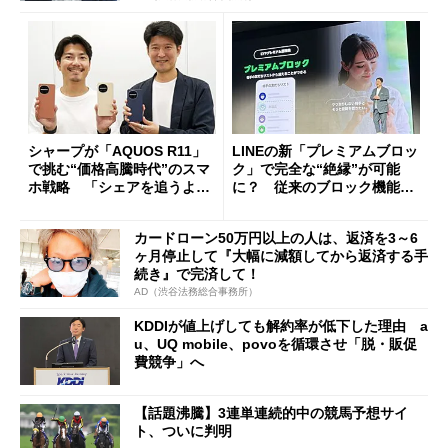
シャープが「AQUOS R11」
LINEの新「プレミアムブロッ
で挑む“価格高騰時代”のスマ
ク」で完全な“絶縁”が可能
ホ戦略 「シェアを追うより
に？ 従来のブロック機能と
も既存ユーザーを大切に」
の決定的な違い
カードローン50万円以上の人は、返済を3～6
ヶ月停止して『大幅に減額してから返済する手
続き』で完済して！
AD（渋谷法務総合事務所）
KDDIが値上げしても解約率が低下した理由 a
u、UQ mobile、povoを循環させ「脱・販促
費競争」へ
【話題沸騰】3連単連続的中の競馬予想サイ
ト、ついに判明