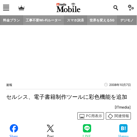
料金プラン
工事不要Wi-Fiルーター
スマホ決済
世界を変える5G
デジモノ
速報
2008年10月7日
セルシス、電子書籍制作ツールに彩色機能を追加
[ITmedia]
PC用表示
関連情報
Share
Post
LINE
Hatena