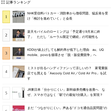
記事ランキング
NHK受信料パトカー・消防車から徴収問題、猛反発を受
け「検討を進めていく」と会長
楽天モバイルのローミングは「予定通り9月末に終
了」 ただし「ルーラル限定で継続」の可能性も
KDDIが値上げしても解約率が低下した理由 au、UQ
mobile、povoを循環させ「脱・販促費競争」へ
ミストが出るハンディファンって涼しいの？ 家電量販
店でも買える「Aecooly Cold Air／Cold Air Pro」を試
す
JR東日本「分かりにくい」新幹線券売機を改善へ な
ぜ、スマホではなく「駅での最短1分購入」を実現？
まだ「つながりにくい」声ある“ドコモ通信品質問題”の