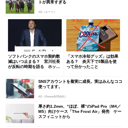
トが異常すぎる
AD（ルーツ）
ソフトバンクのスマホ契約数
「スマホ冷却グッズ」は効果
減はいつ止まる？ 宮川社長
ある？ 炎天下で3製品を使
が反転の時期を語る ホッピ
って分かったこと
ング対策は「真剣にやりすぎ
た」
SNSアカウントを着実に成長。実はみんなココ
使ってます。
AD（Dreaw合同会社）
厚さ約1.2mm、“ほぼ、裸”のiPad Pro（M4／
M5）向けケース「The Frost Air」発売 ケー
スフィニットから