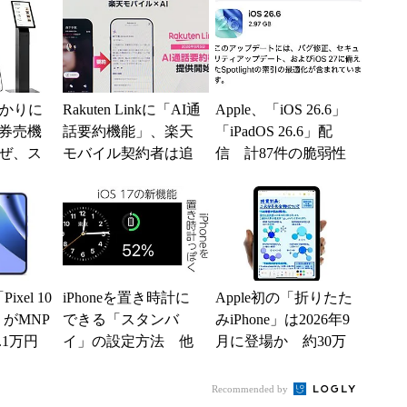
分かりに
Rakuten Linkに「AI通
Apple、「iOS 26.6」
券売機
話要約機能」、楽天
「iPadOS 26.6」配
ぜ、ス
モバイル契約者は追
信 計87件の脆弱性
「駅で
加料金なしで使える
を修正
入」を実
ixel 10
iPhoneを置き時計に
Apple初の「折りたた
」がMNP
できる「スタンバ
みiPhone」は2026年9
.1万円
イ」の設定方法 他
月に登場か 約30万
...
にどんな情報を表示
円でTouch ID復活と...
できる？
Recommended by