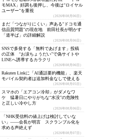
モMAX」好調も後押し、今後は“ロイヤル
ユーザー”を重視
（2026年08月06日）
まだ「つながりにくい」声ある“ドコモ通
信品質問題”の現在地 前田社長が明かす
「道半ば」の詳細解説
（2026年08月06日）
SNSで多発する「無料であげます」投稿
の正体 “お涙ちょうだい”で偽サイトや
LINEへ誘導するカラクリ
（2026年08月06日）
Rakuten Linkに「AI通話要約機能」、楽天
モバイル契約者は追加料金なしで使える
（2026年08月05日）
スマホの「エアコン冷却」がダメなワ
ケ 猛暑日にやりがちな“水没”の危険性
と正しい冷やし方
（2026年08月06日）
「NHK受信料の値上げは検討していな
い」――会長が明言 スクランブル化を
求める声絶えず
（2026年08月07日）