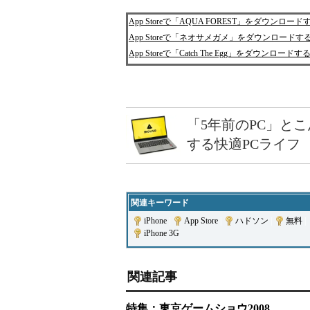
App Storeで「AQUA FOREST」をダウン
App Storeで「ネオサメガメ」をダウンロード
App Storeで「Catch The Egg」をダウン
「5年前のPC」と
する快適PCライフ
関連キーワード
iPhone
|
App Store
|
ハドソン
|
無料
|
iPhone 3G
関連記事
特集：東京ゲームショウ2008