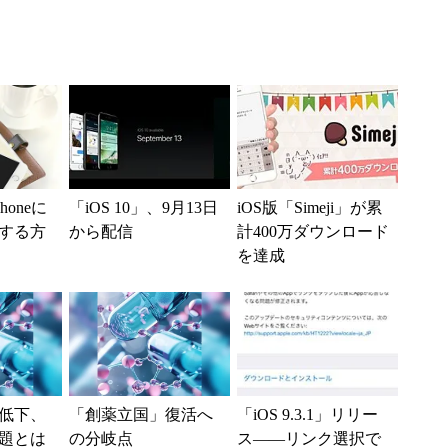
Phoneに
「iOS 10」、9月13日
iOS版「Simeji」が累
する方
から配信
計400万ダウンロード
を達成
低下、
「創薬立国」復活へ
「iOS 9.3.1」リリー
題とは
の分岐点
ス――リンク選択で