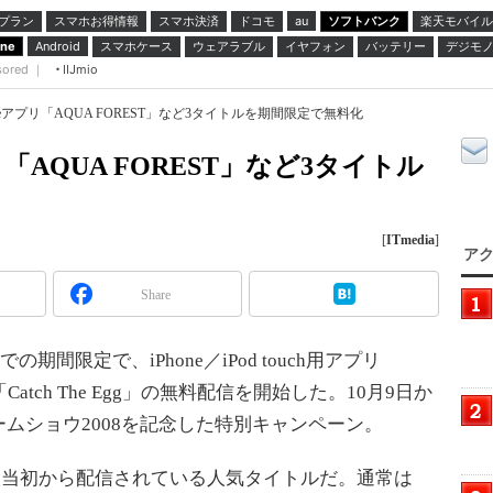
プラン
スマホお得情報
スマホ決済
ドコモ
ソフトバンク
楽天モバイル
au
スマホケース
ウェアラブル
イヤフォン
バッテリー
デジモ
one
Android
sored ｜
IIJmio
neアプリ「AQUA FOREST」など3タイトルを期間限定で無料化
リ「AQUA FOREST」など3タイトル
[
ITmedia
]
アク
Share
期間限定で、iPhone／iPod touch用アプリ
「Catch The Egg」の無料配信を開始した。10月9日か
ムショウ2008を記念した特別キャンペーン。
ore開設当初から配信されている人気タイトルだ。通常は