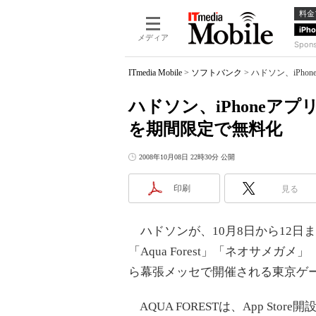
料金
iPh
メディア
Spon
ITmedia Mobile
>
ソフトバンク
>
ハドソン、iPho
ハドソン、iPhoneアプ
を期間限定で無料化
2008年10月08日 22時30分 公開
印刷
見る
ハドソンが、10月8日から12日までの
「Aqua Forest」「ネオサメガメ」
ら幕張メッセで開催される東京ゲー
AQUA FORESTは、App St