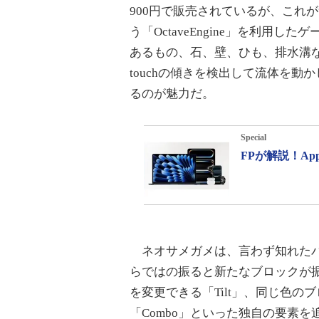
900円で販売されているが、これ
う「OctaveEngine」を利用
あるもの、石、壁、ひも、排水溝など
touchの傾きを検出して流体を動か
るのが魅力だ。
Special
FPが解説！A
ネオサメガメは、言わず知れたパズルゲーム
らではの振ると新たなブロックが振
を変更できる「Tilt」、同じ色
「Combo」といった独自の要素を