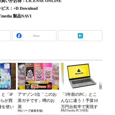
がお得：LICENSE ONLINE
：+D Download
dia 製品NAVI
Share
e」と「iP
アマゾン1位「このお
「5年前のPC」とこ
どちらが買
茶ガチです」噂のお
んなに違う！予算10
種を使い
茶
万円台前半で実現す
PR(ITmedia PC USER)
PR(ハーブ健康本舗)
た“スペ
る快適PCライフ