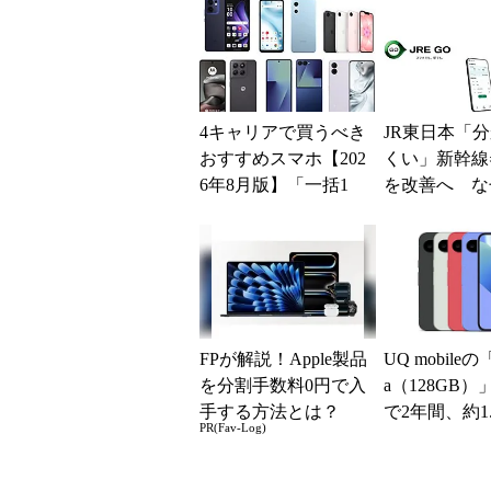
得に
ッ...
4キャリアで買うべき
JR東日本「
おすすめスマホ【202
くい」新幹線
6年8月版】「一括1
を改善へ な
円」「月1円」からお
マホではなく
得なiPhone／...
の最短1分購
現？
FPが解説！Apple製品
UQ mobileの「P
を分割手数料0円で入
a（128GB）
手する方法とは？
で2年間、約1
PR(Fav-Log)
に【スマホお得