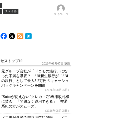
ノ
チョイ得
マイページ
セストップ10
2026年08月07日 更新
元グループ会社が「ドコモの銀行」にな
った不満を吸収？ SBI新生銀行が「SBI
の銀行」として最大5.2万円のキャッシュ
バックキャンペーンを開催
（2026年08月05日）
“Suicaが使えない”クレカ・QR専用改札機
に賛否 「問題なく運用できる」「交通
系ICの方がスムーズ」
（2026年08月05日）
ドコモが念願の増収増益に好転 「ドコ