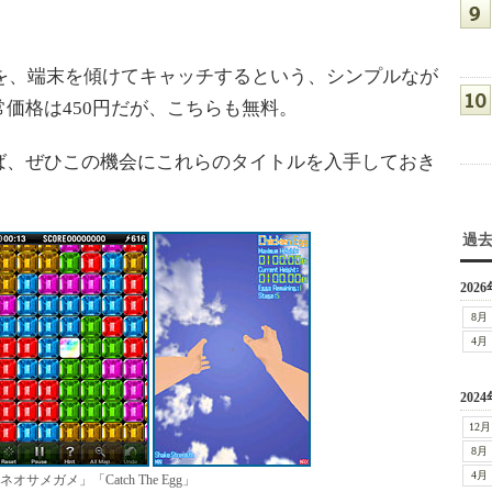
くる卵を、端末を傾けてキャッチするという、シンプルなが
価格は450円だが、こちらも無料。
、ぜひこの機会にこれらのタイトルを入手しておき
過
2026
8月
4月
2024
12月
8月
4月
オサメガメ」「Catch The Egg」