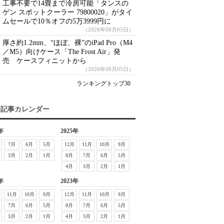
工事不要で14畳まで冷房可能「タンスの
ゲン スポットクーラー 79800020」がタイ
ムセールで10％オフの5万3999円に
（2026年08月05日）
厚さ約1.2mm、“ほぼ、裸”のiPad Pro（M4
／M5）向けケース「The Frost Air」発
売 ケースフィニットから
（2026年08月05日）
ランキングトップ30
去記事カレンダー
年
2025年
7月
6月
5月
12月
11月
10月
9月
3月
2月
1月
8月
7月
6月
5月
4月
3月
2月
1月
年
2023年
11月
10月
9月
12月
11月
10月
9月
7月
6月
5月
8月
7月
6月
5月
3月
2月
1月
4月
3月
2月
1月