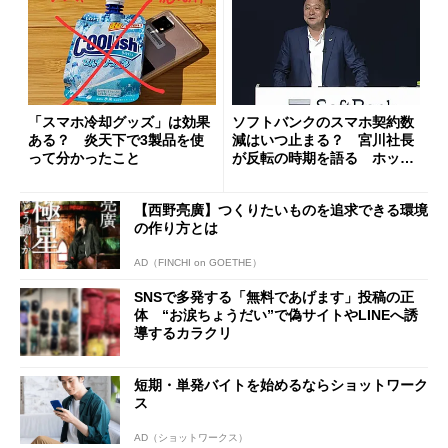
「スマホ冷却グッズ」は効果
ソフトバンクのスマホ契約数
ある？ 炎天下で3製品を使
減はいつ止まる？ 宮川社長
って分かったこと
が反転の時期を語る ホッピ
ング対策は「真剣にやりすぎ
た」
【西野亮廣】つくりたいものを追求できる環境
の作り方とは
AD（FINCHI on GOETHE）
SNSで多発する「無料であげます」投稿の正
体 “お涙ちょうだい”で偽サイトやLINEへ誘
導するカラクリ
短期・単発バイトを始めるならショットワーク
ス
AD（ショットワークス）