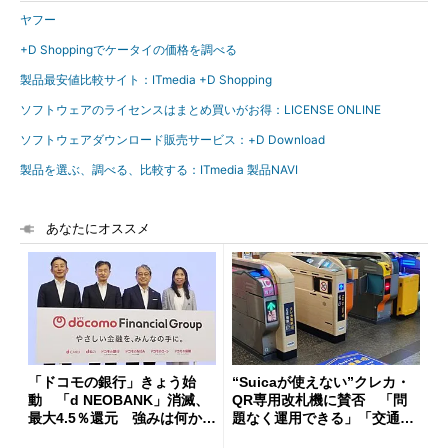
ヤフー
+D Shoppingでケータイの価格を調べる
製品最安値比較サイト：ITmedia +D Shopping
ソフトウェアのライセンスはまとめ買いがお得：LICENSE ONLINE
ソフトウェアダウンロード販売サービス：+D Download
製品を選ぶ、調べる、比較する：ITmedia 製品NAVI
あなたにオススメ
「ドコモの銀行」きょう始
“Suicaが使えない”クレカ・
動 「d NEOBANK」消滅、
QR専用改札機に賛否 「問
最大4.5％還元 強みは何か解
題なく運用できる」「交通系I
説
Cの方がスムーズ」