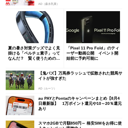
AD（森永乳業）
夏の暑さ対策グッズでよく見
「Pixel 11 Pro Fold」のティ
掛ける「ペルチェ素子」って
ーザー動画公開 イベント開
なんだ？ 賢く使うための注
始前に予約可能に
意点も
【鬼バズ】万馬券ラッシュで拡散された競馬サ
イトが強すぎた
AD（ルーツ）
au PAYとPontaのキャンペーンまとめ【8月4
日最新版】 1万ポイント還元や10～20％還元
あり
スマホ2GBで月額850円～ 格安SIMをお得に使