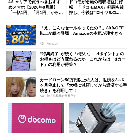
4キャリアで買うべきおすす
ドコモが念願の増収増益に好
めスマホ【2026年8月版】
転 「ドコモMAX」好調も後
「一括1円」「月1円」からお
押し、今後は“ロイヤルユー
得なiPhone／Pixel／Galaxy
ザー”を重視
まで
「え、こんなセールやってたの？」80％OFF
以上が続々登場！Amazonの本気が凄すぎる
AD（Amazon）
“特典終了”が続く「d払い」「dポイント」の
お得さはどう変わるのか これからは「dカー
ド」の利用が得策？
カードローン50万円以上の人は、返済を3～6
ヶ月停止して『大幅に減額してから返済する手
続き』を利用して！
AD（渋谷法務総合事務所）