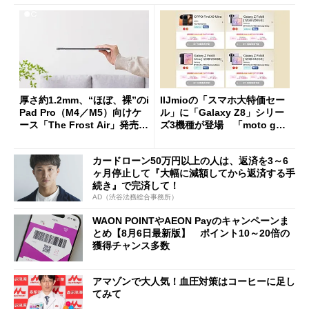
厚さ約1.2mm、“ほぼ、裸”のi
IIJmioの「スマホ大特価セー
Pad Pro（M4／M5）向けケ
ル」に「Galaxy Z8」シリー
ース「The Frost Air」発売
ズ3機種が登場 「moto g37
ケースフィニットから
j」や「OPPO Find X9 Ultr
a」も
カードローン50万円以上の人は、返済を3～6
ヶ月停止して『大幅に減額してから返済する手
続き』で完済して！
AD（渋谷法務総合事務所）
WAON POINTやAEON Payのキャンペーンま
とめ【8月6日最新版】 ポイント10～20倍の
獲得チャンス多数
アマゾンで大人気！血圧対策はコーヒーに足し
てみて