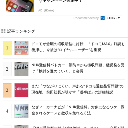
うキャンペーン実施中！
AD（IIJmio）
Recommended by
記事ランキング
ドコモが念願の増収増益に好転 「ドコモMAX」好調も
後押し、今後は“ロイヤルユーザー”を重視
NHK受信料パトカー・消防車から徴収問題、猛反発を受
け「検討を進めていく」と会長
まだ「つながりにくい」声ある“ドコモ通信品質問題”の
現在地 前田社長が明かす「道半ば」の詳細解説
なぜ？ カーナビが「NHK受信料」対象になるワケ 課
金されるケースと徴収を免れる方法