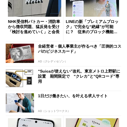
NHK受信料パトカー・消防車
LINEの新「プレミアムブロッ
から徴収問題、猛反発を受け
ク」で完全な“絶縁”が可能
「検討を進めていく」と会長
に？ 従来のブロック機能と
の決定的な違い
全経営者・個人事業主が作るべき「圧倒的コス
パのビジネスカード」
AD（クレディセゾン）
“Suicaが使えない”改札、東京メトロ上野駅に
設置 期間限定で “クレカ”と“QRコード”専
用
1日だけ働きたい、を叶える求人サイト
AD（ショットワークス）