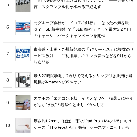
「NHK受信料の値上げは検討していない」――会長が明
言 スクランブル化を求める声絶えず
元グループ会社が「ドコモの銀行」になった不満を吸
収？ SBI新生銀行が「SBIの銀行」として最大5.2万円
のキャッシュバックキャンペーンを開催
東海道・山陽・九州新幹線の「EXサービス」に複数のサ
ービス改訂 「ご利用票」のスマホ表示などを9月から
順次開始
最大22時間駆動、7通りで使えるクリップ付き腰掛け扇
風機がAmazonで35％オフ
スマホの「エアコン冷却」がダメなワケ 猛暑日にやり
がちな“水没”の危険性と正しい冷やし方
厚さ約1.2mm、“ほぼ、裸”のiPad Pro（M4／M5）向け
ケース「The Frost Air」発売 ケースフィニットから