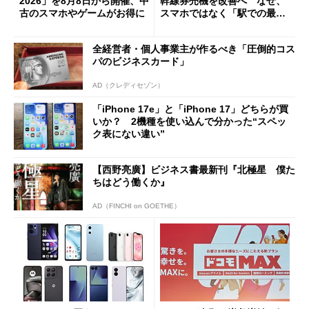
2026」を8月8日から開催、中
幹線券売機を改善へ なぜ、
古のスマホやゲームがお得に
スマホではなく「駅での最短
1分購入」を実現？
全経営者・個人事業主が作るべき「圧倒的コス
パのビジネスカード」
AD（クレディセゾン）
「iPhone 17e」と「iPhone 17」どちらが買
いか？ 2機種を使い込んで分かった“スペッ
ク表にない違い”
【西野亮廣】ビジネス書最新刊『北極星 僕た
ちはどう働くか』
AD（FINCHI on GOETHE）