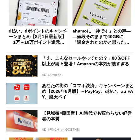
d払い、dポイントのキャンペ
ahamoに「神です」との声―
ーンまとめ【8月1日最新版】
―値段そのままで40GBに
1万～10万ポイント還元の
「課金されたのかと思った」
施策がめじろ押し
と戸惑いも
「え、こんなセールやってたの？」80％OFF
以上が続々登場！Amazonの本気が凄すぎる
AD（Amazon）
あなたの街の「スマホ決済」キャンペーンまと
め【2026年8月版】～PayPay、d払い、au PA
Y、楽天ペイ
【見城徹×藤田晋】AI時代でも変わらない経営
者の本質
AD（FINCHI on GOETHE）