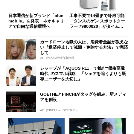
日本通信が新ブランド「blue
工事不要で14畳まで冷房可能
mobile」を発表 ネオキャリ
「タンスのゲン スポットクー
アで自由な通信環境へ
ラー 79800020」がタイムセ
ールで10％オフの5万3999円
に
カードローン地獄の人は、消費者金融が教えな
い『返済停止して減額・免除する方法』で完済
して
AD（渋谷法務総合事務所）
シャープが「AQUOS R11」で挑む“価格高騰
時代”のスマホ戦略 「シェアを追うよりも既
存ユーザーを大切に」
GOETHEとFINCHIがタッグを組み、新メディ
アを創設
AD（FINCHI on GOETHE）