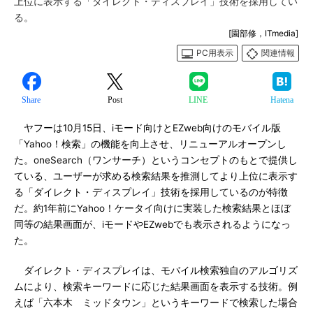
上位に表示する「ダイレクト・ディスプレイ」技術を採用してい
る。
[園部修，ITmedia]
PC用表示
関連情報
Share
Post
LINE
Hatena
ヤフーは10月15日、iモード向けとEZweb向けのモバイル版
「Yahoo！検索」の機能を向上させ、リニューアルオープンし
た。oneSearch（ワンサーチ）というコンセプトのもとで提供し
ている、ユーザーが求める検索結果を推測してより上位に表示す
る「ダイレクト・ディスプレイ」技術を採用しているのが特徴
だ。約1年前にYahoo！ケータイ向けに実装した検索結果とほぼ
同等の結果画面が、iモードやEZwebでも表示されるようになっ
た。
ダイレクト・ディスプレイは、モバイル検索独自のアルゴリズ
ムにより、検索キーワードに応じた結果画面を表示する技術。例
えば「六本木 ミッドタウン」というキーワードで検索した場合