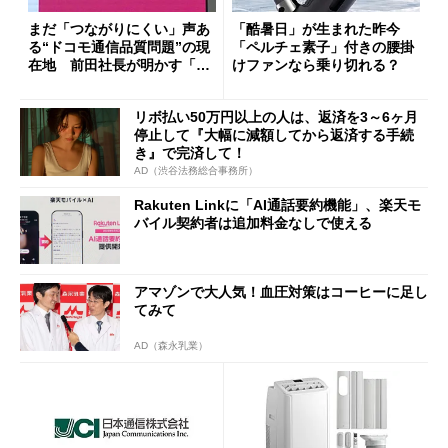
まだ「つながりにくい」声あ
「酷暑日」が生まれた昨今
る“ドコモ通信品質問題”の現
「ペルチェ素子」付きの腰掛
在地 前田社長が明かす「道
けファンなら乗り切れる？
半ば」の詳細解説
リボ払い50万円以上の人は、返済を3～6ヶ月
停止して『大幅に減額してから返済する手続
き』で完済して！
AD（渋谷法務総合事務所）
Rakuten Linkに「AI通話要約機能」、楽天モ
バイル契約者は追加料金なしで使える
アマゾンで大人気！血圧対策はコーヒーに足し
てみて
AD（森永乳業）