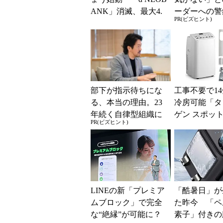
ANK」消滅、最大4.
ーダーへの警
PR(ビズヒント)
5％還元 強みは何か
律型組織をつ
解説
に外せない、
一つの順番
部下が指示待ちにな
工事不要で1
る、本当の理由。23
冷房可能「タ
年続く自律型組織に
ゲン スポッ
PR(ビズヒント)
共通する「3つの要
ー 7980002
素」
ムセールで10..
LINEの新「プレミア
「酷暑日」が
ムブロック」で完全
た昨今 「ペ
な“絶縁”が可能に？
素子」付きの