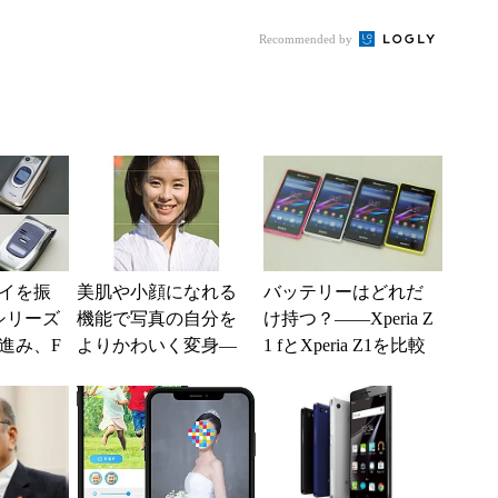
り切れ
自由な通信環境へ
Amazonで16％オフ
Recommended by
イを振
美肌や小顔になれる
バッテリーはどれだ
シリーズ
機能で写真の自分を
け持つ？――Xperia Z
進み、F
よりかわいく変身―
1 fとXperia Z1を比較
普及を後
―「InstaBeauty」