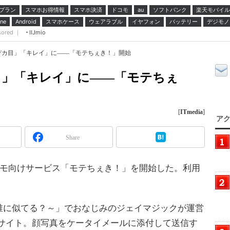
プラン
スマホお得情報
スマホ決済
ドコモ
ソフトバンク
楽天モバイル
au
スマホケース
ウェアラブル
イヤフォン
バッテリー
デジモノ
ne
Android
sored ｜
IIJmio
デカ目」「キレイ」に――「モテちぇき！」開始
目」「キレイ」に――「モテちぇ
[
ITmedia
]
アク
Share
コモ向けサービス「モテちぇき！」を開始した。利用
に似てる？～」でおなじみのジェイマジックが運営
式サイト。顔写真をケータイメールに添付して送信す