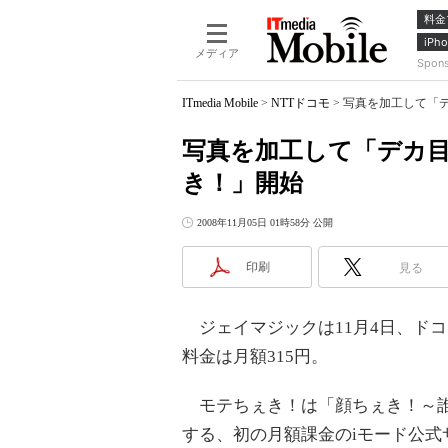
料金
iPho
メディア
Spon
ITmedia Mobile
>
NTTドコモ
>
写真を加工して「
写真を加工して「デカ
き！」開始
2008年11月05日 01時58分 公開
印刷
見る
ジェイマジックは11月4日、ド
料金は月額315円。
モテちぇき！は「顔ちぇき！～誰
する、初の月額課金のiモード公