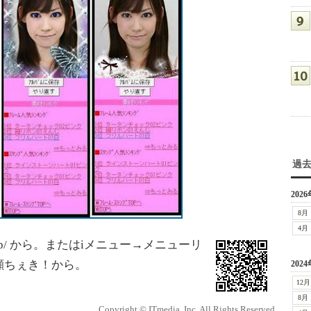
過
2026
8月
4月
heki.jp/ から。またはiメニュー→メニューリ
顔ちぇき！から。
2024
12月
8月
Copyright © ITmedia, Inc. All Rights Reserved.