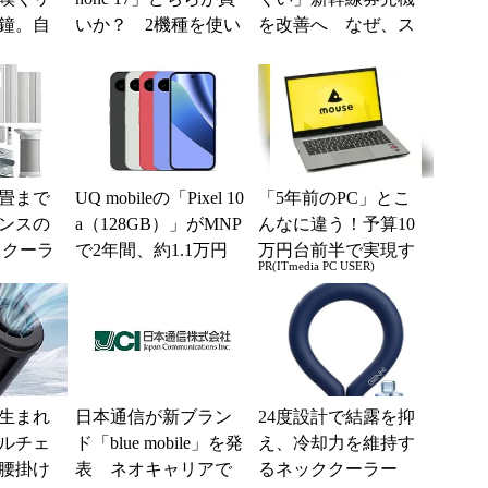
鐘。自
いか？ 2機種を使い
を改善へ なぜ、ス
くる前
込んで分かった“スペ
マホではなく「駅で
たった
ッ...
の最短1分購入」を実
現？
4畳まで
UQ mobileの「Pixel 10
「5年前のPC」とこ
ンスの
a（128GB）」がMNP
んなに違う！予算10
トクーラ
で2年間、約1.1万円
万円台前半で実現す
PR(ITmedia PC USER)
0」がタイ
に【スマホお得...
る快適PCライフ
.
生まれ
日本通信が新ブラン
24度設計で結露を抑
ルチェ
ド「blue mobile」を発
え、冷却力を維持す
腰掛け
表 ネオキャリアで
るネッククーラー