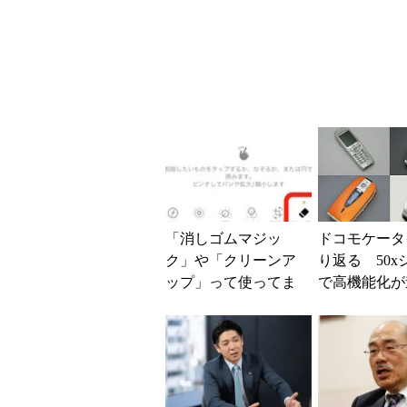
従来のブロック機
ファンなら乗
能との決定的な違い
る？
「消しゴムマジッ
ドコモケータ
ク」や「クリーンア
り返る 50x
ップ」って使ってま
で高機能化が
すか？ 写真で“消し
OMAが3Gの
たいモノ”を消せる時
押し
代