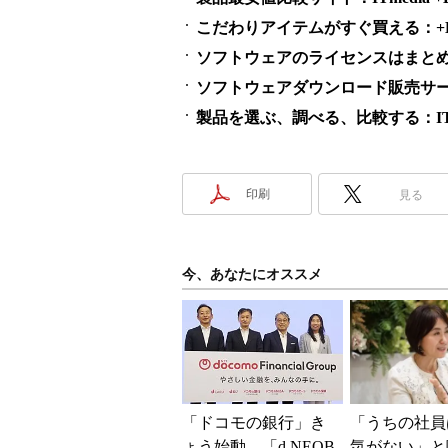
こだわりアイテムがすぐ買える：+D S
ソフトウェアのライセンスはまとめ買い
ソフトウェアダウンロード販売サービス
製品を選ぶ、調べる、比較する：ITme
印刷
見る
今、あなたにオススメ
「ドコモの銀行」き
「うちの社員
ょう始動 「d NEOB
気がない」と