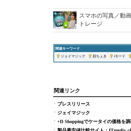
スマホの写真／動画
トレージ
関連キーワード
ジェイマジック
|
顔ちぇき
|
iモード
|
関連リンク
プレスリリース
ジェイマジック
+D Shoppingでケータイの価格を
製品最安値比較サイト：ITmedia +D S