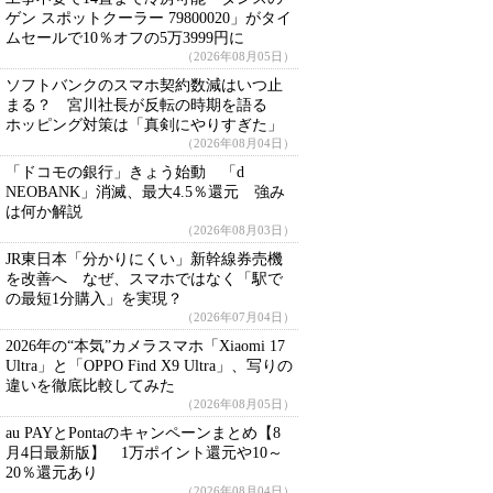
ゲン スポットクーラー 79800020」がタイ
ムセールで10％オフの5万3999円に
（2026年08月05日）
ソフトバンクのスマホ契約数減はいつ止
まる？ 宮川社長が反転の時期を語る
ホッピング対策は「真剣にやりすぎた」
（2026年08月04日）
「ドコモの銀行」きょう始動 「d
NEOBANK」消滅、最大4.5％還元 強み
は何か解説
（2026年08月03日）
JR東日本「分かりにくい」新幹線券売機
を改善へ なぜ、スマホではなく「駅で
の最短1分購入」を実現？
（2026年07月04日）
2026年の“本気”カメラスマホ「Xiaomi 17
Ultra」と「OPPO Find X9 Ultra」、写りの
違いを徹底比較してみた
（2026年08月05日）
au PAYとPontaのキャンペーンまとめ【8
月4日最新版】 1万ポイント還元や10～
20％還元あり
（2026年08月04日）