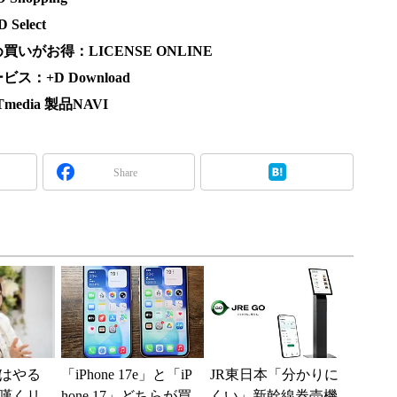
elect
がお得：LICENSE ONLINE
：+D Download
dia 製品NAVI
Share
はやる
「iPhone 17e」と「iP
JR東日本「分かりに
嘆くリ
hone 17」どちらが買
くい」新幹線券売機