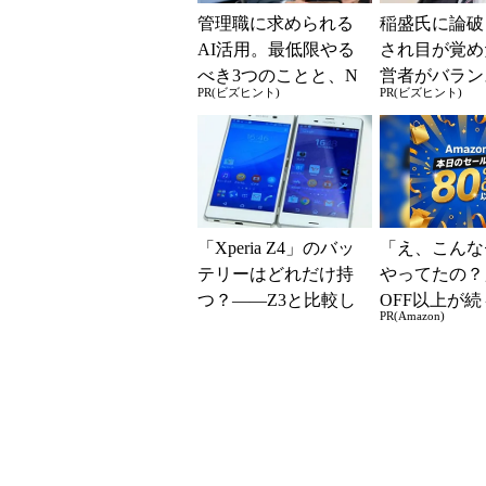
管理職に求められる
稲盛氏に論破
AI活用。最低限やる
され目が覚め
べき3つのことと、N
営者がバラン
PR(ビズヒント)
PR(ビズヒント)
Gな自己認識
き2つの背反
「Xperia Z4」のバッ
「え、こんな
テリーはどれだけ持
やってたの？
つ？――Z3と比較し
OFF以上が続
PR(Amazon)
てみた
場！Amazo
凄すぎる