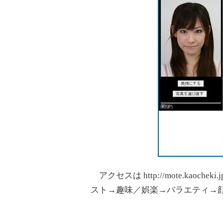
アクセスは http://mote.kaoc
スト→趣味／娯楽→バラエティ→