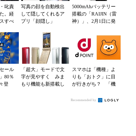
・叱責
写真の顔を自動検出
5000mAhバッテリー
た。経
して隠してくれるア
搭載の「RAIJIN（雷
スすべ
プリ「顔隠し」
神）」、2月1日に発
売――不具合も判明
セール
「超大」モードで文
スマホは「機種」よ
」80％
字が見やすく みま
りも「おトク」に目
々登
もり機能も新搭載し
が行きがち？ 「機
nの本気が
た「P-01H」
能」よりも「値引
き」や「特典」？
Recommended by