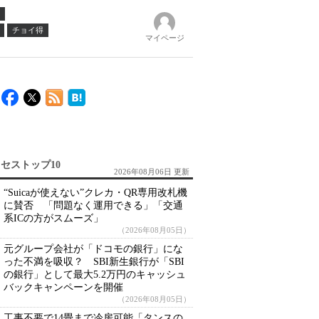
チョイ得
マイページ
セストップ10
2026年08月06日 更新
“Suicaが使えない”クレカ・QR専用改札機
に賛否 「問題なく運用できる」「交通
系ICの方がスムーズ」
（2026年08月05日）
元グループ会社が「ドコモの銀行」にな
った不満を吸収？ SBI新生銀行が「SBI
の銀行」として最大5.2万円のキャッシュ
バックキャンペーンを開催
（2026年08月05日）
工事不要で14畳まで冷房可能「タンスの