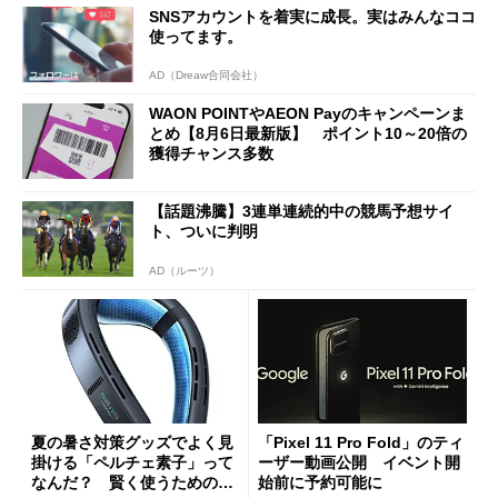
SNSアカウントを着実に成長。実はみんなココ
使ってます。
AD（Dreaw合同会社）
WAON POINTやAEON Payのキャンペーンま
とめ【8月6日最新版】 ポイント10～20倍の
獲得チャンス多数
【話題沸騰】3連単連続的中の競馬予想サイ
ト、ついに判明
AD（ルーツ）
夏の暑さ対策グッズでよく見
「Pixel 11 Pro Fold」のティ
掛ける「ペルチェ素子」って
ーザー動画公開 イベント開
なんだ？ 賢く使うための注
始前に予約可能に