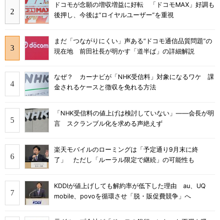
ドコモが念願の増収増益に好転 「ドコモMAX」好調も
後押し、今後は“ロイヤルユーザー”を重視
まだ「つながりにくい」声ある“ドコモ通信品質問題”の
現在地 前田社長が明かす「道半ば」の詳細解説
なぜ？ カーナビが「NHK受信料」対象になるワケ 課
金されるケースと徴収を免れる方法
「NHK受信料の値上げは検討していない」――会長が明
言 スクランブル化を求める声絶えず
楽天モバイルのローミングは「予定通り9月末に終
了」 ただし「ルーラル限定で継続」の可能性も
KDDIが値上げしても解約率が低下した理由 au、UQ
mobile、povoを循環させ「脱・販促費競争」へ