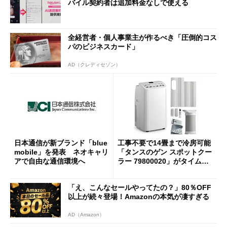
バイル契約者は追加料金なしで使える
全経営者・個人事業主が作るべき「圧倒的コス
パのビジネスカード」
AD（クレディセゾン）
日本通信が新ブランド「blue
工事不要で14畳まで冷房可能
mobile」を発表 ネオキャリ
「タンスのゲン スポットクー
アで自由な通信環境へ
ラー 79800020」がタイムセ
ールで10％オフの5万3999円
に
「え、こんなセールやってたの？」80％OFF
以上が続々登場！Amazonの本気が凄すぎる
AD（Amazon）