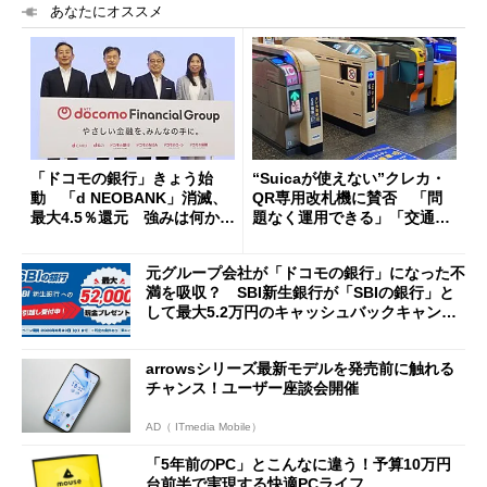
あなたにオススメ
「ドコモの銀行」きょう始
“Suicaが使えない”クレカ・
動 「d NEOBANK」消滅、
QR専用改札機に賛否 「問
最大4.5％還元 強みは何か解
題なく運用できる」「交通系I
説
Cの方がスムーズ」
元グループ会社が「ドコモの銀行」になった不
満を吸収？ SBI新生銀行が「SBIの銀行」と
して最大5.2万円のキャッシュバックキャンペ
ーンを開催
arrowsシリーズ最新モデルを発売前に触れる
チャンス！ユーザー座談会開催
AD（ ITmedia Mobile）
「5年前のPC」とこんなに違う！予算10万円
台前半で実現する快適PCライフ