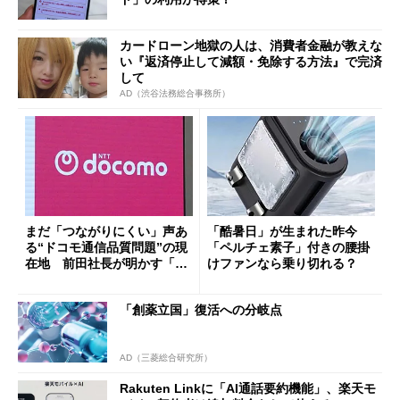
カードローン地獄の人は、消費者金融が教えな
い『返済停止して減額・免除する方法』で完済
して
AD（渋谷法務総合事務所）
まだ「つながりにくい」声あ
「酷暑日」が生まれた昨今
る“ドコモ通信品質問題”の現
「ペルチェ素子」付きの腰掛
在地 前田社長が明かす「道
けファンなら乗り切れる？
半ば」の詳細解説
「創薬立国」復活への分岐点
AD（三菱総合研究所）
Rakuten Linkに「AI通話要約機能」、楽天モ