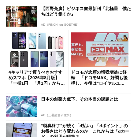
【西野亮廣】ビジネス書最新刊『北極星 僕た
ちはどう働くか』
AD（FINCHI on GOETHE）
4キャリアで買うべきおすす
ドコモが念願の増収増益に好
めスマホ【2026年8月版】
転 「ドコモMAX」好調も後
「一括1円」「月1円」からお
押し、今後は“ロイヤルユー
得なiPhone／Pixel／Galaxy
ザー”を重視
まで
日本の創薬力低下、その本当の課題とは
AD（三菱総合研究所）
“特典終了”が続く「d払い」「dポイント」の
お得さはどう変わるのか これからは「dカー
ド」の利用が得策？