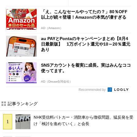
意点も
「え、こんなセールやってたの？」80％OFF
以上が続々登場！Amazonの本気が凄すぎる
AD（Amazon）
au PAYとPontaのキャンペーンまとめ【8月4
日最新版】 1万ポイント還元や10～20％還元
あり
SNSアカウントを着実に成長。実はみんなココ
使ってます。
AD（Dreaw合同会社）
Recommended by
記事ランキング
NHK受信料パトカー・消防車から徴収問題、猛反発を受
け「検討を進めていく」と会長