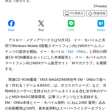
限定で販売する。
[ITmedia]
PC用表示
関連情報
Share
Post
LINE
Hatena
アスキー・メディアワークスは12月3日、イー・モバイルと共
同でWindows Mobile 6搭載スマートフォン向けMSXゲームコン
テンツの提供を開始。イー・モバイル「
EM・ONEα
」と同社の関
連CD-ROM書籍をセットにした本体販売と、イー・モバイルのス
マートフォン向けMSXゲーム販売サイト「Mマガクラブ」を展開
する。
関連CD-ROM書籍「MSX MAGAZINE特別号 EM・ONEαで遊べ
る！作れる！ゲーム＆BASIC」は、ボコスカウォーズ』など、当
時MSXユーザーに支持されたゲームタイトルを含む全10本のゲー
ムとMSX-BASIC開発環境、記事コンテンツなどを収録する。
EM・ONEα本体とイー・モバイル契約（にねん2480 適用）込み
の初期費用は100円、基本使用料はスーパーライトデータプラン