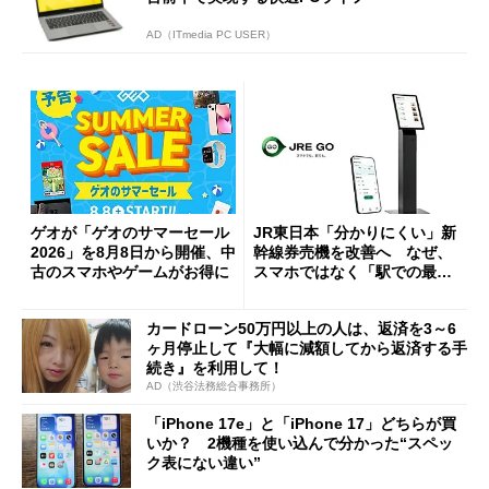
AD（ITmedia PC USER）
ゲオが「ゲオのサマーセール
JR東日本「分かりにくい」新
2026」を8月8日から開催、中
幹線券売機を改善へ なぜ、
古のスマホやゲームがお得に
スマホではなく「駅での最短
1分購入」を実現？
カードローン50万円以上の人は、返済を3～6
ヶ月停止して『大幅に減額してから返済する手
続き』を利用して！
AD（渋谷法務総合事務所）
「iPhone 17e」と「iPhone 17」どちらが買
いか？ 2機種を使い込んで分かった“スペッ
ク表にない違い”