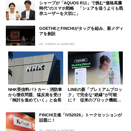
シャープが「AQUOS R11」で挑む“価格高騰
時代”のスマホ戦略 「シェアを追うよりも既
存ユーザーを大切に」
GOETHEとFINCHIがタッグを組み、新メディ
アを創設
AD（FINCHI on GOETHE）
NHK受信料パトカー・消防車
LINEの新「プレミアムブロッ
から徴収問題、猛反発を受け
ク」で完全な“絶縁”が可能
「検討を進めていく」と会長
に？ 従来のブロック機能と
の決定的な違い
FINCHI主催「IVS2026」トークセッションが
話題に！
AD（FINCHI on GOETHE）