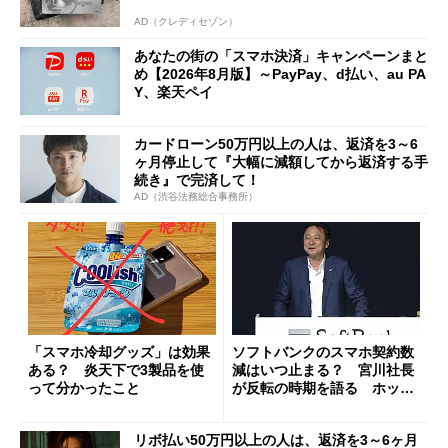
AD（クレディセゾン）
あなたの街の「スマホ決済」キャンペーンまと
め【2026年8月版】～PayPay、d払い、au PA
Y、楽天ペイ
カードローン50万円以上の人は、返済を3～6
ヶ月停止して『大幅に減額してから返済する手
続き』で完済して！
AD（渋谷法務総合事務所）
「スマホ冷却グッズ」は効果
ソフトバンクのスマホ契約数
ある？ 炎天下で3製品を使
減はいつ止まる？ 宮川社長
って分かったこと
が反転の時期を語る ホッピ
ング対策は「真剣にやりすぎ
た」
リボ払い50万円以上の人は、返済を3～6ヶ月