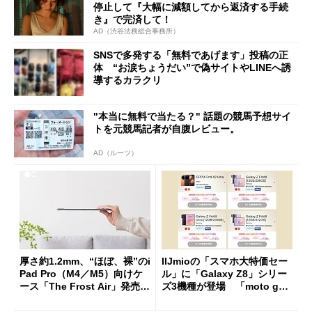
停止して『大幅に減額してから返済する手続
き』で完済して！
AD（渋谷法務総合事務所）
SNSで多発する「無料であげます」投稿の正
体 “お涙ちょうだい”で偽サイトやLINEへ誘
導するカラクリ
"本当に無料で当たる？" 話題の競馬予想サイ
トを元競馬記者が自腹レビュー。
AD（ルーツ）
厚さ約1.2mm、“ほぼ、裸”のi
IIJmioの「スマホ大特価セー
Pad Pro（M4／M5）向けケ
ル」に「Galaxy Z8」シリー
ース「The Frost Air」発売
ズ3機種が登場 「moto g37
ケースフィニットから
j」や「OPPO Find X9 Ultr
a」も