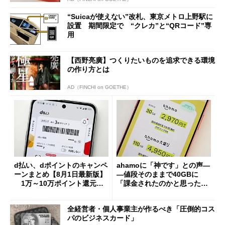
“Suicaが使えない”改札、東京メトロ上野駅に
設置 期間限定で “クレカ”と“QRコード”専
用
【西野亮廣】つくりたいものを追求できる環境
の作り方とは
AD（FINCHI on GOETHE）
d払い、dポイントのキャンペ
ahamoに「神です」との声―
ーンまとめ【8月1日最新版】
―値段そのままで40GBに
1万～10万ポイント還元の
「課金されたのかと思った」
施策がめじろ押し
と戸惑いも
全経営者・個人事業主が作るべき「圧倒的コス
パのビジネスカード」