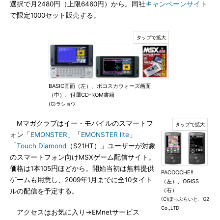
選択で月2480円（上限6460円）から。同社
キャンペーンサイト
で限定1000セット販売する。
BASIC画面（左）、ボコスカウォーズ画面
（中）、付属CD-ROM書籍
(C)ラショウ
Mマガクラブはイー・モバイルのスマートフ
ォン「
EMONSTER
」「
EMONSTER lite
」
「
Touch Diamond
（S21HT）」ユーザーが対象
のスマートフォン向けMSXゲーム配信サイト。
価格は1本105円ほどから。開始当初は無料提供
PACOCCHE!!
ゲームも用意し、2009年1月までに全10タイト
（左）、OGISS
（右）
ルの配信を予定する。
(C)ぽっぷらいと、G2
Co.,LTD
アクセスはお気に入り→EMnetサービス