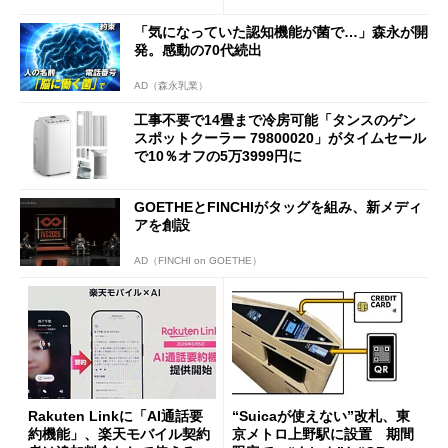
「気になっていた認知機能が菌で…」森永が開
発。感動の70代続出
AD（森永乳業）
工事不要で14畳まで冷房可能「タンスのゲン
スポットクーラー 79800020」がタイムセール
で10％オフの5万3999円に
GOETHEとFINCHIがタッグを組み、新メディ
アを創設
AD（FINCHI on GOETHE）
Rakuten Linkに「AI通話要
“Suicaが使えない”改札、東
約機能」、楽天モバイル契約
京メトロ上野駅に設置 期間