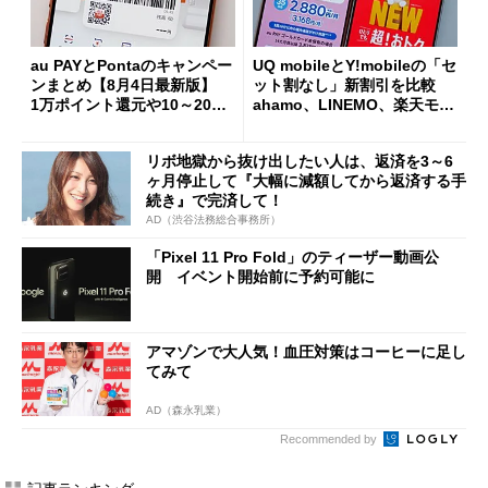
au PAYとPontaのキャンペー
UQ mobileとY!mobileの「セ
ンまとめ【8月4日最新版】
ット割なし」新割引を比較
1万ポイント還元や10～20％
ahamo、LINEMO、楽天モバ
還元あり
イルよりもお得？
リボ地獄から抜け出したい人は、返済を3～6
ヶ月停止して『大幅に減額してから返済する手
続き』で完済して！
AD（渋谷法務総合事務所）
「Pixel 11 Pro Fold」のティーザー動画公
開 イベント開始前に予約可能に
アマゾンで大人気！血圧対策はコーヒーに足し
てみて
AD（森永乳業）
Recommended by