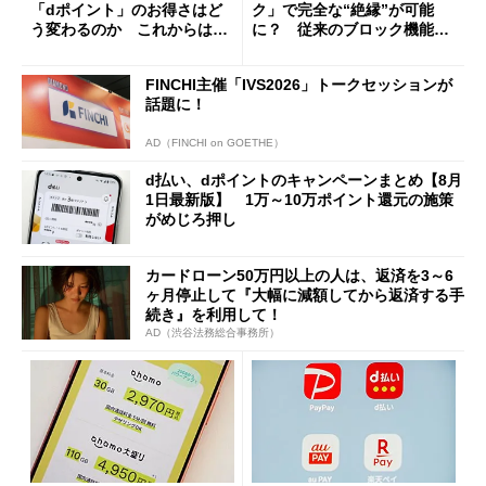
「dポイント」のお得さはど
ク」で完全な“絶縁”が可能
う変わるのか これからは
に？ 従来のブロック機能と
「dカード」の利用が得策？
の決定的な違い
FINCHI主催「IVS2026」トークセッションが
話題に！
AD（FINCHI on GOETHE）
d払い、dポイントのキャンペーンまとめ【8月
1日最新版】 1万～10万ポイント還元の施策
がめじろ押し
カードローン50万円以上の人は、返済を3～6
ヶ月停止して『大幅に減額してから返済する手
続き』を利用して！
AD（渋谷法務総合事務所）