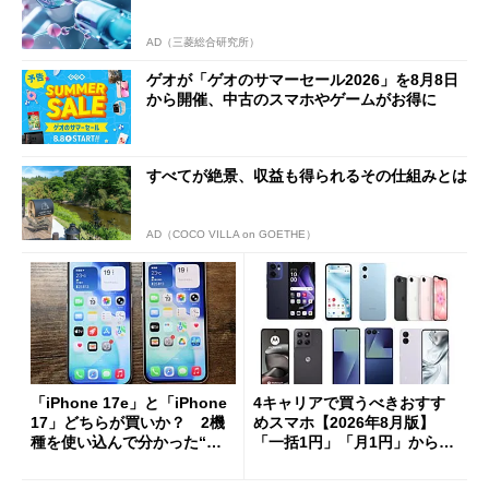
AD（三菱総合研究所）
ゲオが「ゲオのサマーセール2026」を8月8日
から開催、中古のスマホやゲームがお得に
すべてが絶景、収益も得られるその仕組みとは
AD（COCO VILLA on GOETHE）
「iPhone 17e」と「iPhone
4キャリアで買うべきおすす
17」どちらが買いか？ 2機
めスマホ【2026年8月版】
種を使い込んで分かった“ス
「一括1円」「月1円」からお
ペック表にない違い”
得なiPhone／Pixel／Galaxy
まで