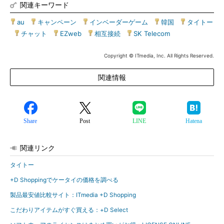
関連キーワード
au
|
キャンペーン
|
インベーダーゲーム
|
韓国
|
タイトー
|
チャット
|
EZweb
|
相互接続
|
SK Telecom
Copyright © ITmedia, Inc. All Rights Reserved.
関連情報
Share
Post
LINE
Hatena
関連リンク
タイトー
+D Shoppingでケータイの価格を調べる
製品最安値比較サイト：ITmedia +D Shopping
こだわりアイテムがすぐ買える：+D Select