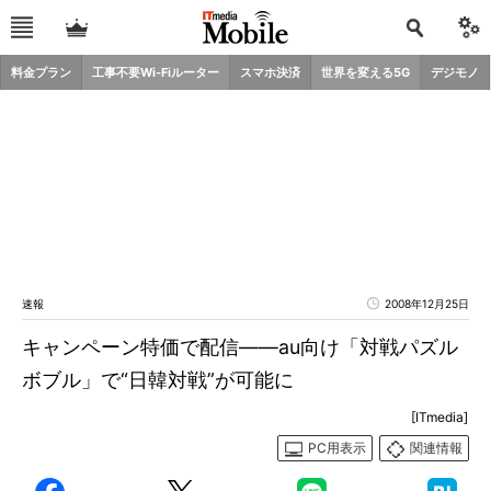
料金プラン
工事不要Wi-Fiルーター
スマホ決済
世界を変える5G
デジモノ
速報
2008年12月25日
キャンペーン特価で配信――au向け「対戦パズル
ボブル」で“日韓対戦”が可能に
[ITmedia]
PC用表示
関連情報