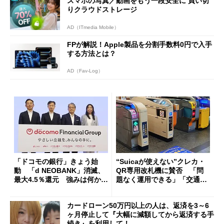
スマホの写真／動画をもう一段安全に 買い切
りクラウドストレージ
AD（ITmedia Mobile）
FPが解説！Apple製品を分割手数料0円で入手
する方法とは？
AD（Fav-Log）
「ドコモの銀行」きょう始
“Suicaが使えない”クレカ・
動 「d NEOBANK」消滅、
QR専用改札機に賛否 「問
最大4.5％還元 強みは何か解
題なく運用できる」「交通系I
説
Cの方がスムーズ」
カードローン50万円以上の人は、返済を3～6
ヶ月停止して『大幅に減額してから返済する手
続き』を利用して！