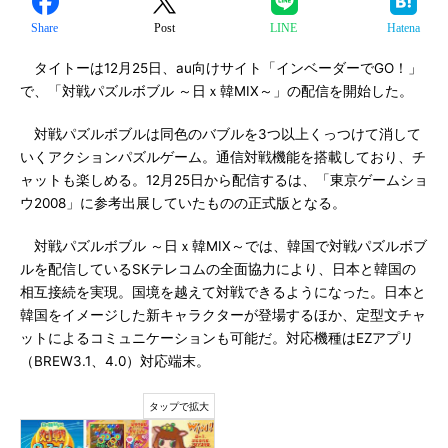
Share
Post
LINE
Hatena
タイトーは12月25日、au向けサイト「インベーダーでGO！」
で、「対戦パズルボブル ～日ｘ韓MIX～」の配信を開始した。
対戦パズルボブルは同色のバブルを3つ以上くっつけて消して
いくアクションパズルゲーム。通信対戦機能を搭載しており、チ
ャットも楽しめる。12月25日から配信するは、「東京ゲームショ
ウ2008」に参考出展していたものの正式版となる。
対戦パズルボブル ～日ｘ韓MIX～では、韓国で対戦パズルボブ
ルを配信しているSKテレコムの全面協力により、日本と韓国の
相互接続を実現。国境を越えて対戦できるようになった。日本と
韓国をイメージした新キャラクターが登場するほか、定型文チャ
ットによるコミュニケーションも可能だ。対応機種はEZアプリ
（BREW3.1、4.0）対応端末。