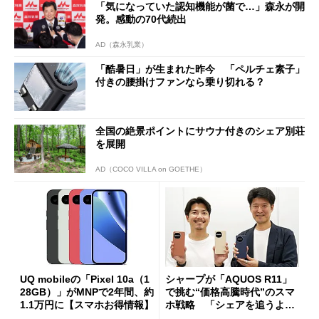
「気になっていた認知機能が菌で…」森永が開
発。感動の70代続出
AD（森永乳業）
「酷暑日」が生まれた昨今 「ペルチェ素子」
付きの腰掛けファンなら乗り切れる？
全国の絶景ポイントにサウナ付きのシェア別荘
を展開
AD（COCO VILLA on GOETHE）
UQ mobileの「Pixel 10a（1
シャープが「AQUOS R11」
28GB）」がMNPで2年間、約
で挑む“価格高騰時代”のスマ
1.1万円に【スマホお得情報】
ホ戦略 「シェアを追うより
も既存ユーザーを大切に」