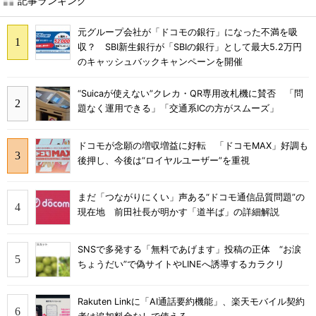
記事ランキング
元グループ会社が「ドコモの銀行」になった不満を吸
収？ SBI新生銀行が「SBIの銀行」として最大5.2万円
のキャッシュバックキャンペーンを開催
“Suicaが使えない”クレカ・QR専用改札機に賛否 「問
題なく運用できる」「交通系ICの方がスムーズ」
ドコモが念願の増収増益に好転 「ドコモMAX」好調も
後押し、今後は“ロイヤルユーザー”を重視
まだ「つながりにくい」声ある“ドコモ通信品質問題”の
現在地 前田社長が明かす「道半ば」の詳細解説
SNSで多発する「無料であげます」投稿の正体 “お涙
ちょうだい”で偽サイトやLINEへ誘導するカラクリ
Rakuten Linkに「AI通話要約機能」、楽天モバイル契約