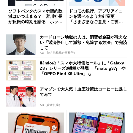
ソフトバンクのスマホ契約数
ドコモの銀行、アプリアイコ
減はいつ止まる？ 宮川社長
ンを選べるよう方針変更
が反転の時期を語る ホッピ
「さまざまなご意見・ご要望
ング対策は「真剣にやりすぎ
を踏まえ」
た」
カードローン地獄の人は、消費者金融が教えな
い『返済停止して減額・免除する方法』で完済
して
AD（渋谷法務総合事務所）
IIJmioの「スマホ大特価セール」に「Galaxy
Z8」シリーズ3機種が登場 「moto g37j」や
「OPPO Find X9 Ultra」も
アマゾンで大人気！血圧対策はコーヒーに足し
てみて
AD（森永乳業）