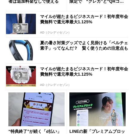
者は追加料金なしで使える
限定で “クレカ”と“QRコー
ド”専用
マイルが超たまるビジネスカード！初年度年会
費無料で還元率最大1.125%
AD（クレディセゾン）
夏の暑さ対策グッズでよく見掛ける「ペルチェ
素子」ってなんだ？ 賢く使うための注意点も
マイルが超たまるビジネスカード！初年度年会
費無料で還元率最大1.125%
AD（クレディセゾン）
“特典終了”が続く「d払い」
LINEの新「プレミアムブロッ