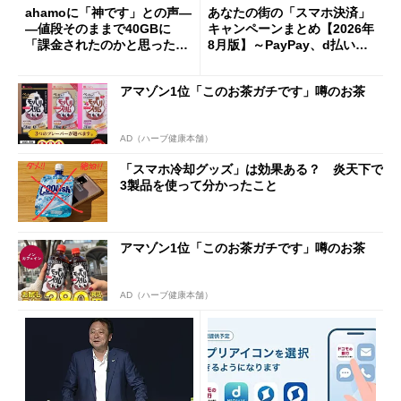
ahamoに「神です」との声―
あなたの街の「スマホ決済」
―値段そのままで40GBに
キャンペーンまとめ【2026年
「課金されたのかと思った」
8月版】～PayPay、d払い、a
と戸惑いも
u PAY、楽天ペイ
アマゾン1位「このお茶ガチです」噂のお茶
AD（ハーブ健康本舗）
「スマホ冷却グッズ」は効果ある？ 炎天下で
3製品を使って分かったこと
アマゾン1位「このお茶ガチです」噂のお茶
AD（ハーブ健康本舗）