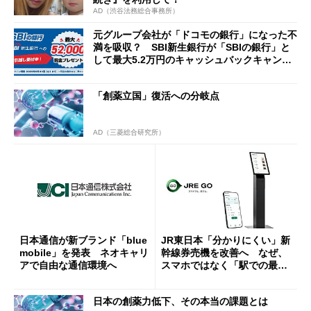
AD（渋谷法務総合事務所）
元グループ会社が「ドコモの銀行」になった不
満を吸収？ SBI新生銀行が「SBIの銀行」と
して最大5.2万円のキャッシュバックキャンペ
ーンを開催
「創薬立国」復活への分岐点
AD（三菱総合研究所）
日本通信が新ブランド「blue
JR東日本「分かりにくい」新
mobile」を発表 ネオキャリ
幹線券売機を改善へ なぜ、
アで自由な通信環境へ
スマホではなく「駅での最短
1分購入」を実現？
日本の創薬力低下、その本当の課題とは