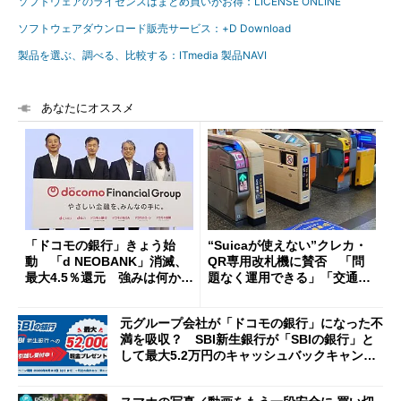
ソフトウェアのライセンスはまとめ買いがお得：LICENSE ONLINE
ソフトウェアダウンロード販売サービス：+D Download
製品を選ぶ、調べる、比較する：ITmedia 製品NAVI
あなたにオススメ
「ドコモの銀行」きょう始
“Suicaが使えない”クレカ・
動 「d NEOBANK」消滅、
QR専用改札機に賛否 「問
最大4.5％還元 強みは何か解
題なく運用できる」「交通系I
説
Cの方がスムーズ」
元グループ会社が「ドコモの銀行」になった不
満を吸収？ SBI新生銀行が「SBIの銀行」と
して最大5.2万円のキャッシュバックキャンペ
ーンを開催