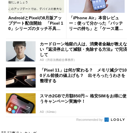
AndroidとPixelの8月版アッ
「iPhone Air」本音レビュ
プデート配信開始 「Pixel 1
ー：使って分かった「バッテ
0」シリーズのタッチ不具合
リーの持ち」と「ケース選
修正やGPU性能改善なども
び」の悩ましさ
カードローン地獄の人は、消費者金融が教えな
い『返済停止して減額・免除する方法』で完済
して
AD（渋谷法務総合事務所）
「Pixel 11」は何が変わる？ メモリ減少で10
0ドル前後の値上げも？ 出そろったうわさを
整理する
スマホ2GBで月額850円～ 格安SIMをお得に使
うキャンペーン実施中！
AD（IIJmio）
Recommended by