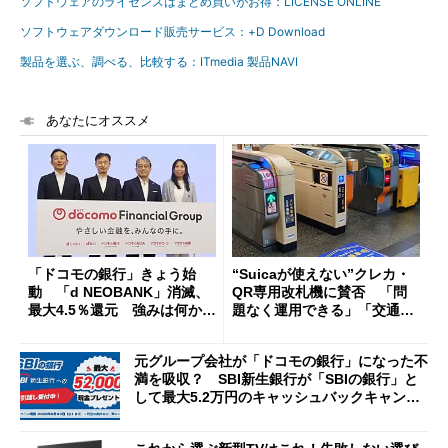
ソフトウェアのライセンスはまとめ買いがお得：LICENSE ONLINE
ソフトウェアダウンロード販売サービス：+D Download
製品を選ぶ、調べる、比較する：ITmedia 製品NAVI
あなたにオススメ
「ドコモの銀行」きょう始
“Suicaが使えない”クレカ・
動 「d NEOBANK」消滅、
QR専用改札機に賛否 「問
最大4.5％還元 強みは何か解
題なく運用できる」「交通系I
説
Cの方がスムーズ」
元グループ会社が「ドコモの銀行」になった不
満を吸収？ SBI新生銀行が「SBIの銀行」と
して最大5.2万円のキャッシュバックキャンペ
ーンを開催