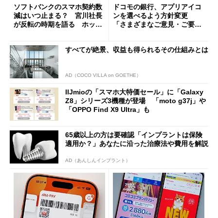
ソフトバンクのスマホ契約数
ドコモの銀行、アプリアイコ
減はいつ止まる？ 宮川社長
ンを選べるよう方針変更
が反転の時期を語る ホッピ
「さまざまなご意見・ご要望
ング対策は「真剣にやりすぎ
を踏まえ」
た」
すべてが絶景、収益も得られるその仕組みとは
AD（COCO VILLA on GOETHE）
IIJmioの「スマホ大特価セール」に「Galaxy
Z8」シリーズ3機種が登場 「moto g37j」や
「OPPO Find X9 Ultra」も
65歳以上の方は要確認「インプラントは保険
適用か？」あなたに沿った治療法や費用を解説
AD（あんしんインプラント）