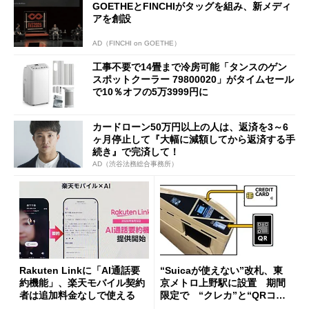
GOETHEとFINCHIがタッグを組み、新メディ
アを創設
AD（FINCHI on GOETHE）
工事不要で14畳まで冷房可能「タンスのゲン
スポットクーラー 79800020」がタイムセール
で10％オフの5万3999円に
カードローン50万円以上の人は、返済を3～6
ヶ月停止して『大幅に減額してから返済する手
続き』で完済して！
AD（渋谷法務総合事務所）
Rakuten Linkに「AI通話要
“Suicaが使えない”改札、東
約機能」、楽天モバイル契約
京メトロ上野駅に設置 期間
者は追加料金なしで使える
限定で “クレカ”と“QRコー
ド”専用