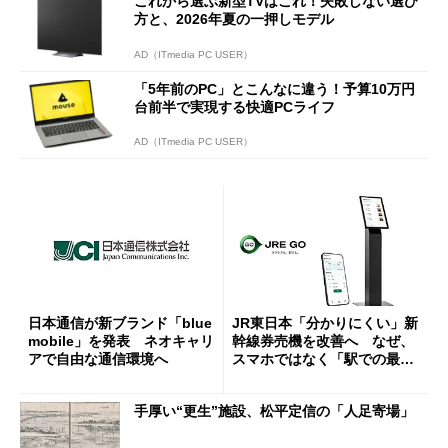
これから選ぶ新型TVはこれ！失敗しない選び
方と、2026年夏の一押しモデル
AD（ITmedia PC USER）
「5年前のPC」とこんなに違う！予算10万円
台前半で実現する快適PCライフ
AD（ITmedia PC USER）
日本通信が新ブランド「blue
JR東日本「分かりにくい」新
mobile」を発表 ネオキャリ
幹線券売機を改善へ なぜ、
アで自由な通信環境へ
スマホではなく「駅での最短
1分購入」を実現？
手厚い“更生”施設、松平定信の「人足寄場」