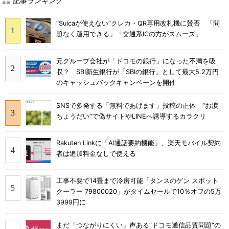
記事ランキング
“Suicaが使えない”クレカ・QR専用改札機に賛否 「問
題なく運用できる」「交通系ICの方がスムーズ」
元グループ会社が「ドコモの銀行」になった不満を吸
収？ SBI新生銀行が「SBIの銀行」として最大5.2万円
のキャッシュバックキャンペーンを開催
SNSで多発する「無料であげます」投稿の正体 “お涙
ちょうだい”で偽サイトやLINEへ誘導するカラクリ
Rakuten Linkに「AI通話要約機能」、楽天モバイル契約
者は追加料金なしで使える
工事不要で14畳まで冷房可能「タンスのゲン スポット
クーラー 79800020」がタイムセールで10％オフの5万
3999円に
まだ「つながりにくい」声ある“ドコモ通信品質問題”の