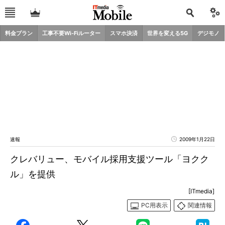
料金プラン
工事不要Wi-Fiルーター
スマホ決済
世界を変える5G
デジモノ
速報
2009年1月22日
クレバリュー、モバイル採用支援ツール「ヨクク
ル」を提供
[ITmedia]
PC用表示
関連情報