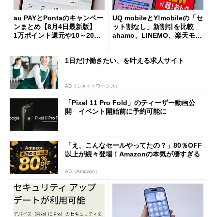
au PAYとPontaのキャンペー
UQ mobileとY!mobileの「セ
ンまとめ【8月4日最新版】
ット割なし」新割引を比較
1万ポイント還元や10～20％
ahamo、LINEMO、楽天モバ
還元あり
イルよりもお得？
1日だけ働きたい、を叶える求人サイト
AD（ショットワークス）
「Pixel 11 Pro Fold」のティーザー動画公
開 イベント開始前に予約可能に
「え、こんなセールやってたの？」80％OFF
以上が続々登場！Amazonの本気が凄すぎる
AD（Amazon）