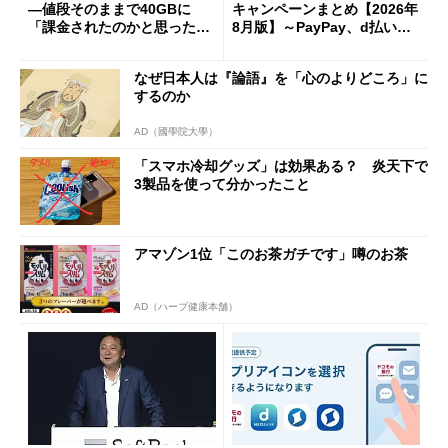
―値段そのままで40GBに
キャンペーンまとめ【2026年
「課金されたのかと思った」
8月版】～PayPay、d払い、a
と戸惑いも
u PAY、楽天ペイ
なぜ日本人は『論語』を「心のよりどころ」に
するのか
AD（國學院大學）
「スマホ冷却グッズ」は効果ある？ 炎天下で
3製品を使って分かったこと
アマゾン1位「このお茶ガチです」噂のお茶
AD（ハーブ健康本舗）