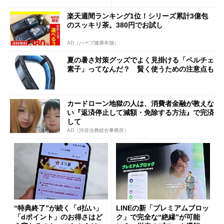
楽天週間ランキング1位！シリーズ累計3億包
のスッキリ茶。380円でお試し
AD（ハーブ健康本舗）
夏の暑さ対策グッズでよく見掛ける「ペルチェ
素子」ってなんだ？ 賢く使うための注意点も
カードローン地獄の人は、消費者金融が教えな
い『返済停止して減額・免除する方法』で完済
して
AD（渋谷法務総合事務所）
“特典終了”が続く「d払い」
LINEの新「プレミアムブロッ
「dポイント」のお得さはど
ク」で完全な“絶縁”が可能