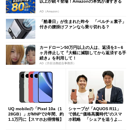
以上が続々登場！Amazonの本気が凄すぎる
AD（Amazon）
「酷暑日」が生まれた昨今 「ペルチェ素子」
付きの腰掛けファンなら乗り切れる？
カードローン50万円以上の人は、返済を3～6
ヶ月停止して『大幅に減額してから返済する手
続き』を利用して！
AD（渋谷法務総合事務所）
UQ mobileの「Pixel 10a（1
シャープが「AQUOS R11」
28GB）」がMNPで2年間、約
で挑む“価格高騰時代”のスマ
1.1万円に【スマホお得情報】
ホ戦略 「シェアを追うより
も既存ユーザーを大切に」