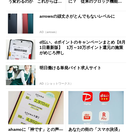
う変わるのか これからは
に？ 従来のブロック機能と
「dカード」の利用が得策？
の決定的な違い
arrowsの頑丈さがとんでもないレベルに
AD（arrows）
d払い、dポイントのキャンペーンまとめ【8月
1日最新版】 1万～10万ポイント還元の施策
がめじろ押し
明日働ける単発バイト求人サイト
AD（ショットワークス）
ahamoに「神です」との声―
あなたの街の「スマホ決済」