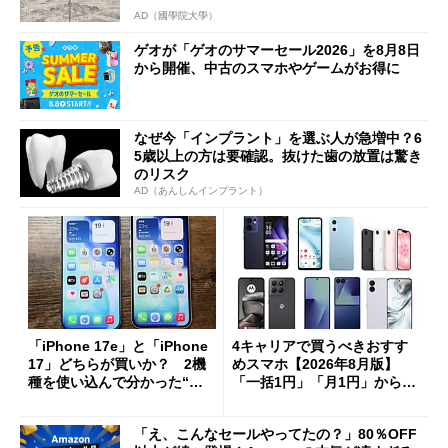
AD（國學院大學）
ゲオが「ゲオのサマーセール2026」を8月8日
から開催、中古のスマホやゲームがお得に
なぜ今「インプラント」を選ぶ人が急増中？6
5歳以上の方は要確認。抜けた歯の放置は驚き
のリスク
AD（あんしんインプラント）
「iPhone 17e」と「iPhone
4キャリアで買うべきおすす
17」どちらが買いか？ 2機
めスマホ【2026年8月版】
種を使い込んで分かった“ス
「一括1円」「月1円」からお
ペック表にない違い”
得なiPhone／Pixel／Galaxy
まで
「え、こんなセールやってたの？」80％OFF