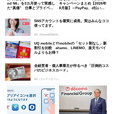
nd N6」を3カ月使って実感し
キャンペーンまとめ【2026年
た“真価” 仕事とプライベー
8月版】～PayPay、d払い、a
トで大活躍
u PAY、楽天ペイ
SNSアカウントを着実に成長。実はみんなココ
使ってます。
AD（Dreaw合同会社）
UQ mobileとY!mobileの「セット割なし」新
割引を比較 ahamo、LINEMO、楽天モバイ
ルよりもお得？
全経営者・個人事業主が作るべき「圧倒的コス
パのビジネスカード」
AD（クレディセゾン）