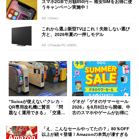
スマホ2GBで月額850円～ 格安SIMをお得に使
うキャンペーン実施中！
AD（IIJmio）
これから選ぶ新型TVはこれ！失敗しない選び
方と、2026年夏の一押しモデル
AD（ITmedia PC USER）
“Suicaが使えない”クレカ・
ゲオが「ゲオのサマーセール
QR専用改札機に賛否 「問
2026」を8月8日から開催、中
題なく運用できる」「交通系I
古のスマホやゲームがお得に
Cの方がスムーズ」
「え、こんなセールやってたの？」80％OFF
以上が続々登場！Amazonの本気が凄すぎる