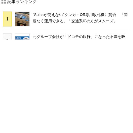
記事ランキング
“Suicaが使えない”クレカ・QR専用改札機に賛否 「問
題なく運用できる」「交通系ICの方がスムーズ」
元グループ会社が「ドコモの銀行」になった不満を吸
収？ SBI新生銀行が「SBIの銀行」として最大5.2万円
のキャッシュバックキャンペーンを開催
工事不要で14畳まで冷房可能「タンスのゲン スポット
クーラー 79800020」がタイムセールで10％オフの5万
3999円に
ソフトバンクのスマホ契約数減はいつ止まる？ 宮川社
長が反転の時期を語る ホッピング対策は「真剣にやり
すぎた」
「ドコモの銀行」きょう始動 「d NEOBANK」消滅、
最大4.5％還元 強みは何か解説