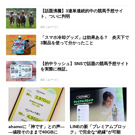
も既存ユーザーを大切に」
Wi-Fi「00000JAPAN」も開
放
【話題沸騰】3連単連続的中の競馬予想サイ
ト、ついに判明
AD（ルーツ）
「スマホ冷却グッズ」は効果ある？ 炎天下で
3製品を使って分かったこと
【的中ラッシュ】SNSで話題の競馬予想サイト
を実際に検証。
AD（ルーツ）
ahamoに「神です」との声―
LINEの新「プレミアムブロッ
―値段そのままで40GBに
ク」で完全な“絶縁”が可能