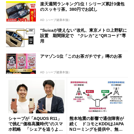
楽天週間ランキング1位！シリーズ累計3億包
開催
のスッキリ茶。380円でお試し
AD（ハーブ健康本舗）
“Suicaが使えない”改札、東京メトロ上野駅に
設置 期間限定で “クレカ”と“QRコード”専
用
アマゾン1位「このお茶ガチです」噂のお茶
AD（ハーブ健康本舗）
シャープが「AQUOS R11」
熊本地震の影響で通信障害が
で挑む“価格高騰時代”のスマ
続く ドコモとKDDIはJAPA
ホ戦略 「シェアを追うより
Nローミングを提供中、無料