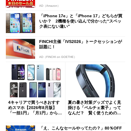
AD（Amazon）
「iPhone 17e」と「iPhone 17」どちらが買
いか？ 2機種を使い込んで分かった“スペッ
ク表にない違い”
FINCHI主催「IVS2026」トークセッションが
話題に！
AD（FINCHI on GOETHE）
4キャリアで買うべきおすす
夏の暑さ対策グッズでよく見
めスマホ【2026年8月版】
掛ける「ペルチェ素子」って
「一括1円」「月1円」からお
なんだ？ 賢く使うための注
得なiPhone／Pixel／Galaxy
意点も
まで
「え、こんなセールやってたの？」80％OFF