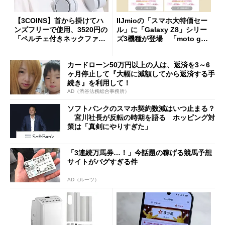
【3COINS】首から掛けてハ
IIJmioの「スマホ大特価セー
ンズフリーで使用、3520円の
ル」に「Galaxy Z8」シリー
「ペルチェ付きネックファ
ズ3機種が登場 「moto g37
ン」
j」や「OPPO Find X9 Ultr
a」も
カードローン50万円以上の人は、返済を3～6
ヶ月停止して『大幅に減額してから返済する手
続き』を利用して！
AD（渋谷法務総合事務所）
ソフトバンクのスマホ契約数減はいつ止まる？
宮川社長が反転の時期を語る ホッピング対
策は「真剣にやりすぎた」
「3連続万馬券…！」今話題の稼げる競馬予想
サイトがバグすぎる件
AD（ルーツ）