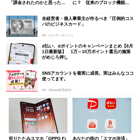
「課金されたのかと思った」
に？ 従来のブロック機能と
と戸惑いも
の決定的な違い
全経営者・個人事業主が作るべき「圧倒的コス
パのビジネスカード」
AD（クレディセゾン）
d払い、dポイントのキャンペーンまとめ【8月
1日最新版】 1万～10万ポイント還元の施策
がめじろ押し
SNSアカウントを着実に成長。実はみんなココ
使ってます。
AD（Dreaw合同会社）
折りたたみスマホ「OPPO Fi
あなたの街の「スマホ決済」