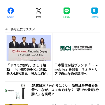
Share
Post
LINE
Hatena
あなたにオススメ
「ドコモの銀行」きょう始
日本通信が新ブランド「blue
動 「d NEOBANK」消滅、
mobile」を発表 ネオキャリ
最大4.5％還元 強みは何か解
アで自由な通信環境へ
説
JR東日本「分かりにくい」新幹線券売機を改
善へ なぜ、スマホではなく「駅での最短1分
購入」を実現？