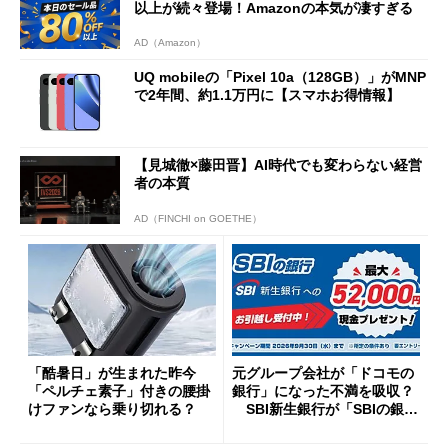
以上が続々登場！Amazonの本気が凄すぎる
AD（Amazon）
UQ mobileの「Pixel 10a（128GB）」がMNP
で2年間、約1.1万円に【スマホお得情報】
【見城徹×藤田晋】AI時代でも変わらない経営
者の本質
AD（FINCHI on GOETHE）
「酷暑日」が生まれた昨今
元グループ会社が「ドコモの
「ペルチェ素子」付きの腰掛
銀行」になった不満を吸収？
けファンなら乗り切れる？
SBI新生銀行が「SBIの銀
行」として最大5.2万円のキャ
ッシュバックキャンペーンを