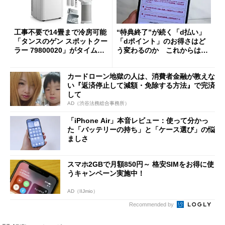
工事不要で14畳まで冷房可能
“特典終了”が続く「d払い」
「タンスのゲン スポットクー
「dポイント」のお得さはど
ラー 79800020」がタイムセ
う変わるのか これからは
ールで10％オフの5万3999円
「dカード」の利用が得策？
に
カードローン地獄の人は、消費者金融が教えな
い『返済停止して減額・免除する方法』で完済
して
AD（渋谷法務総合事務所）
「iPhone Air」本音レビュー：使って分かっ
た「バッテリーの持ち」と「ケース選び」の悩
ましさ
スマホ2GBで月額850円～ 格安SIMをお得に使
うキャンペーン実施中！
AD（IIJmio）
Recommended by