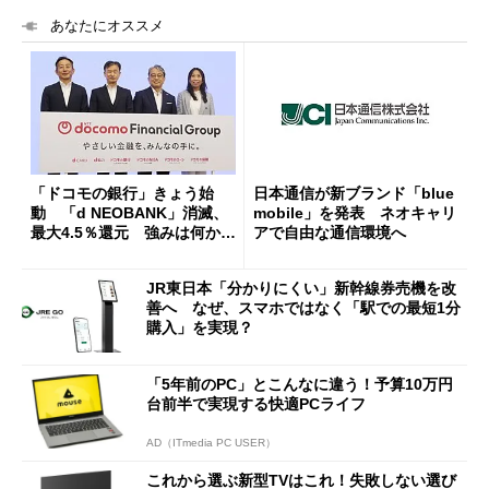
あなたにオススメ
「ドコモの銀行」きょう始
日本通信が新ブランド「blue
動 「d NEOBANK」消滅、
mobile」を発表 ネオキャリ
最大4.5％還元 強みは何か解
アで自由な通信環境へ
説
JR東日本「分かりにくい」新幹線券売機を改
善へ なぜ、スマホではなく「駅での最短1分
購入」を実現？
「5年前のPC」とこんなに違う！予算10万円
台前半で実現する快適PCライフ
AD（ITmedia PC USER）
これから選ぶ新型TVはこれ！失敗しない選び