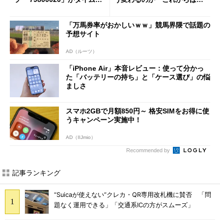
ールで10％オフの5万3999円
「dカード」の利用が得策？
に
「万馬券率がおかしいｗｗ」競馬界隈で話題の
予想サイト
AD（ルーツ）
「iPhone Air」本音レビュー：使って分かっ
た「バッテリーの持ち」と「ケース選び」の悩
ましさ
スマホ2GBで月額850円～ 格安SIMをお得に使
うキャンペーン実施中！
AD（IIJmio）
Recommended by
記事ランキング
“Suicaが使えない”クレカ・QR専用改札機に賛否 「問
題なく運用できる」「交通系ICの方がスムーズ」