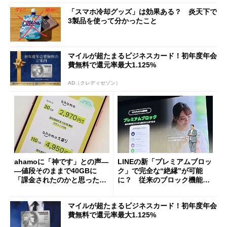
「スマホ冷却グッズ」は効果ある？ 炎天下で
3製品を使って分かったこと
マイルが超たまるビジネスカード！初年度年会
費無料で還元率最大1.125%
AD（クレディセゾン）
ahamoに「神です」との声―
LINEの新「プレミアムブロッ
―値段そのままで40GBに
ク」で完全な“絶縁”が可能
「課金されたのかと思った」
に？ 従来のブロック機能と
と戸惑いも
の決定的な違い
マイルが超たまるビジネスカード！初年度年会
費無料で還元率最大1.125%