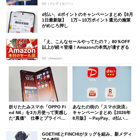
AD（クレディセゾン）
d払い、dポイントのキャンペーンまとめ【8月
1日最新版】 1万～10万ポイント還元の施策
がめじろ押し
「え、こんなセールやってたの？」80％OFF
以上が続々登場！Amazonの本気が凄すぎる
AD（Amazon）
折りたたみスマホ「OPPO Fi
あなたの街の「スマホ決済」
nd N6」を3カ月使って実感し
キャンペーンまとめ【2026年
た“真価” 仕事とプライベー
8月版】～PayPay、d払い、a
トで大活躍
u PAY、楽天ペイ
GOETHEとFINCHIがタッグを組み、新メディ
アを創設