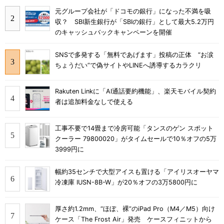
元グループ会社が「ドコモの銀行」になった不満を吸
収？ SBI新生銀行が「SBIの銀行」として最大5.2万円
のキャッシュバックキャンペーンを開催
SNSで多発する「無料であげます」投稿の正体 “お涙
ちょうだい”で偽サイトやLINEへ誘導するカラクリ
Rakuten Linkに「AI通話要約機能」、楽天モバイル契約
者は追加料金なしで使える
工事不要で14畳まで冷房可能「タンスのゲン スポット
クーラー 79800020」がタイムセールで10％オフの5万
3999円に
幅約35センチで大型アイスも置ける「アイリスオーヤマ
冷凍庫 IUSN-8B-W」が20％オフの3万5800円に
厚さ約1.2mm、“ほぼ、裸”のiPad Pro（M4／M5）向け
ケース「The Frost Air」発売 ケースフィニットから