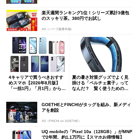
楽天週間ランキング1位！シリーズ累計3億包
のスッキリ茶。380円でお試し
AD（ハーブ健康本舗）
4キャリアで買うべきおすす
夏の暑さ対策グッズでよく見
めスマホ【2026年8月版】
掛ける「ペルチェ素子」って
「一括1円」「月1円」からお
なんだ？ 賢く使うための注
得なiPhone／Pixel／Galaxy
意点も
まで
GOETHEとFINCHIがタッグを組み、新メディ
アを創設
AD（FINCHI on GOETHE）
UQ mobileの「Pixel 10a（128GB）」がMNP
で2年間、約1.1万円に【スマホお得情報】