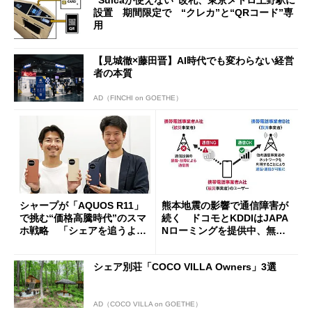
設置 期間限定で “クレカ”と“QRコード”専
用
【見城徹×藤田晋】AI時代でも変わらない経営
者の本質
AD（FINCHI on GOETHE）
シャープが「AQUOS R11」
熊本地震の影響で通信障害が
で挑む“価格高騰時代”のスマ
続く ドコモとKDDIはJAPA
ホ戦略 「シェアを追うより
Nローミングを提供中、無料
も既存ユーザーを大切に」
Wi-Fi「00000JAPAN」も開
放
シェア別荘「COCO VILLA Owners」3選
AD（COCO VILLA on GOETHE）