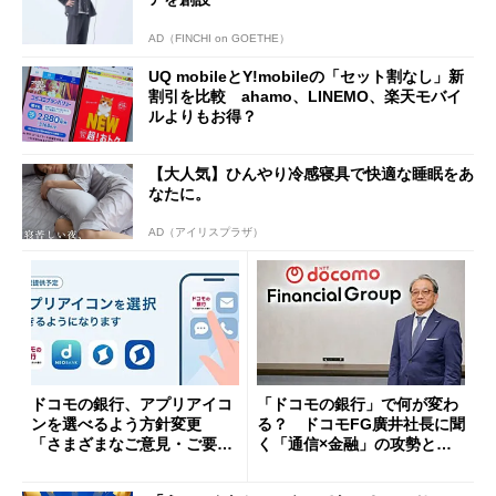
AD（FINCHI on GOETHE）
UQ mobileとY!mobileの「セット割なし」新
割引を比較 ahamo、LINEMO、楽天モバイ
ルよりもお得？
【大人気】ひんやり冷感寝具で快適な睡眠をあ
なたに。
AD（アイリスプラザ）
ドコモの銀行、アプリアイコ
「ドコモの銀行」で何が変わ
ンを選べるよう方針変更
る？ ドコモFG廣井社長に聞
「さまざまなご意見・ご要望
く「通信×金融」の攻勢とグ
を踏まえ」
ループ戦略