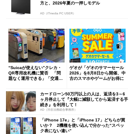
方と、2026年夏の一押しモデル
AD（ITmedia PC USER）
“Suicaが使えない”クレカ・
ゲオが「ゲオのサマーセール
QR専用改札機に賛否 「問
2026」を8月8日から開催、中
題なく運用できる」「交通系I
古のスマホやゲームがお得に
Cの方がスムーズ」
カードローン50万円以上の人は、返済を3～6
ヶ月停止して『大幅に減額してから返済する手
続き』を利用して！
AD（渋谷法務総合事務所）
「iPhone 17e」と「iPhone 17」どちらが買
いか？ 2機種を使い込んで分かった“スペッ
ク表にない違い”