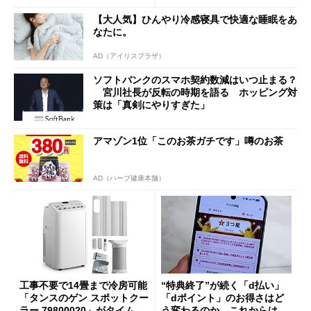
a」も
【大人気】ひんやり冷感寝具で快適な睡眠をあ
なたに。
AD（アイリスプラザ）
ソフトバンクのスマホ契約数減はいつ止まる？
宮川社長が反転の時期を語る ホッピング対
策は「真剣にやりすぎた」
アマゾン1位「このお茶ガチです」噂のお茶
AD（ハーブ健康本舗）
工事不要で14畳まで冷房可能
“特典終了”が続く「d払い」
「タンスのゲン スポットクー
「dポイント」のお得さはど
ラー 79800020」がタイムセ
う変わるのか これからは