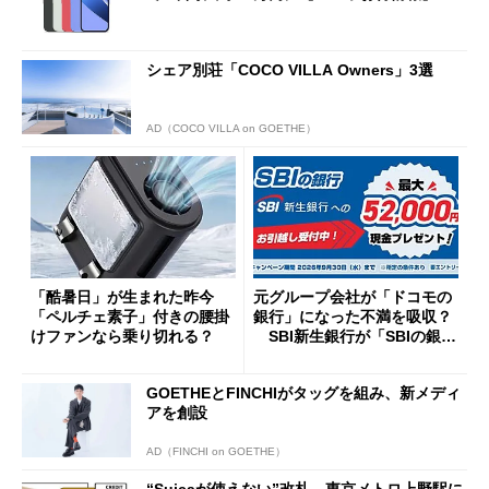
シェア別荘「COCO VILLA Owners」3選
AD（COCO VILLA on GOETHE）
「酷暑日」が生まれた昨今
元グループ会社が「ドコモの
「ペルチェ素子」付きの腰掛
銀行」になった不満を吸収？
けファンなら乗り切れる？
SBI新生銀行が「SBIの銀
行」として最大5.2万円のキャ
ッシュバックキャンペーンを
GOETHEとFINCHIがタッグを組み、新メディ
開催
アを創設
AD（FINCHI on GOETHE）
“Suicaが使えない”改札、東京メトロ上野駅に