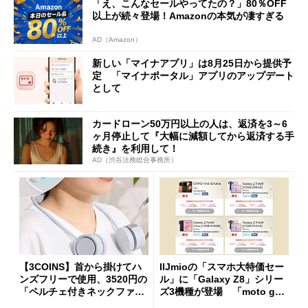
「え、こんなセールやってたの？」80％OFF
以上が続々登場！Amazonの本気が凄すぎる
AD（Amazon）
新しい「マイナアプリ」は8月25日から提供予
定 「マイナポータル」アプリのアップデート
として
カードローン50万円以上の人は、返済を3～6
ヶ月停止して『大幅に減額してから返済する手
続き』を利用して！
AD（渋谷法務総合事務所）
【3COINS】首から掛けてハ
IIJmioの「スマホ大特価セー
ンズフリーで使用、3520円の
ル」に「Galaxy Z8」シリー
「ペルチェ付きネックファ
ズ3機種が登場 「moto g37
ン」
j」や「OPPO Find X9 Ultr