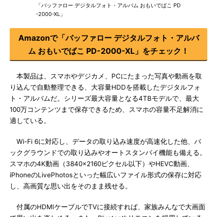
「バッファロー デジタルフォト・アルバム おもいでばこ PD
-2000-XL」
Amazonで「バッファロー デジタルフォト・アルバ
ム おもいでばこ PD-2000-XL」をチェック！
本製品は、スマホやデジカメ、PCにたまった写真や動画を取
り込んで自動整理できる、大容量HDDを搭載したデジタルフォ
ト・アルバムだ。シリーズ最大容量となる4TBモデルで、最大
100万コンテンツまで保存できるため、スマホの容量不足解消に
適している。
Wi-Fi 6に対応し、データの取り込み速度が高速化した他、バ
ックグラウンドでの取り込みやオートスタンバイ機能も備える。
スマホの4K動画（3840×2160ピクセル以下）やHEVC動画、
iPhoneのLivePhotosといった幅広いファイル形式の保存に対応
し、高画質な思い出をそのまま残せる。
付属のHDMIケーブルでTVに接続すれば、家族みんなで大画面