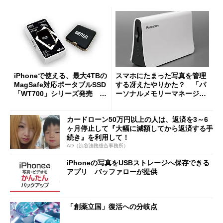
iPhoneで使える、最大4TBの
スマホにたまった写真を管理
MagSafe対応ポータブルSSD
する冴えたやりかた？ 「パ
「WT700」シリーズ発売 1
ーソナルメモリーマネージャ
0％割引も
ー」を試す (1/3)
カードローン50万円以上の人は、返済を3～6
ヶ月停止して『大幅に減額してから返済する手
続き』を利用して！
AD（渋谷法務総合事務所）
iPhoneの写真をUSBストレージへ保存できる
アプリ バッファローが提供
「創薬立国」復活への分岐点