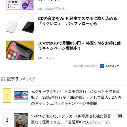
AD（Dreaw合同会社）
CDの音楽をWi-Fi経由でスマホに取り込める
「ラクレコ」 バッファローから
スマホ2GBで月額850円～ 格安SIMをお得に使
うキャンペーン実施中！
AD（IIJmio）
Recommended by
記事ランキング
元グループ会社が「ドコモの銀行」になった不満を吸
収？ SBI新生銀行が「SBIの銀行」として最大5.2万円
のキャッシュバックキャンペーンを開催
“Suicaが使えない”クレカ・QR専用改札機に賛否 「問
題なく運用できる」「交通系ICの方がスムーズ」