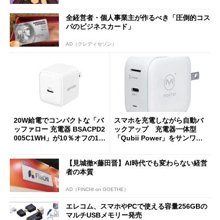
全経営者・個人事業主が作るべき「圧倒的コス
パのビジネスカード」
AD（クレディセゾン）
20W給電でコンパクトな「バ
スマホを充電しながら自動バ
ッファロー 充電器 BSACPD2
ックアップ 充電器一体型
005C1WH」が10％オフの11
「Qubii Power」をサンワが
50円に
発売
【見城徹×藤田晋】AI時代でも変わらない経営
者の本質
AD（FINCHI on GOETHE）
エレコム、スマホやPCで使える容量256GBの
マルチUSBメモリー発売