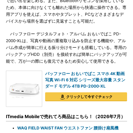
で思い出を楽しめる。また、Bluetoothリモコンを採用している
ため、本体に向けなくても離れた場所から快適に操作できる。専
用アプリを使えば、スマホやタブレット、PCなどさまざまなデ
バイスから場所を選ばずに見返すことも可能だ。
バッファロー デジタルフォト・アルバム おもいでばこ PD-
2000-XLは、写真や動画の重複取り込みを防止する機能や、アル
バム作成が簡単に行える振り分けモードも搭載している。専用の
バックアップHDD（別売）を接続すれば簡単にバックアップが可
能で、万が一の際にも復元できるため安心して使用できる。
バッファロー おもいでばこ スマホ 4K 動画
写真 Wi-Fi 6 対応 シリーズ最大容量 スタン
ダード モデル 4TB PD-2000-XL
クリックして今すぐチェック
ITmedia Mobileで売れてろ商品はこちら！（2026年7月）
WAQ FIELD WAIST FAN ウエストファン 腰掛け扇風機