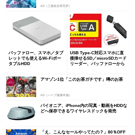
AD（三菱総合研究所）
バッファロー、スマホ／タブ
USB Type-C対応スマホに直
レットでも使えるWi-Fiポー
接挿せるSD／microSDカード
タブルHDD
リーダー、バッファローから
アマゾン1位「このお茶ガチです」噂のお茶
AD（ハーブ健康本舗）
パイオニア、iPhone内の写真・動画をHDDな
どへ保存できるワイヤレスドックを発売
「え、こんなセールやってたの？」80％OFF