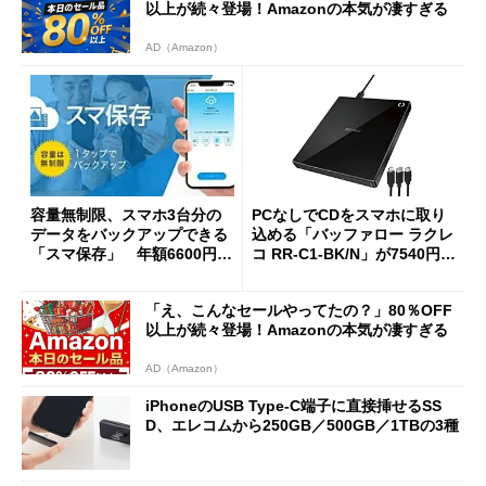
以上が続々登場！Amazonの本気が凄すぎる
AD（Amazon）
容量無制限、スマホ3台分の
PCなしでCDをスマホに取り
データをバックアップできる
込める「バッファロー ラクレ
「スマ保存」 年額6600円で
コ RR-C1-BK/N」が7540円で
ソースネクストから
販売中
「え、こんなセールやってたの？」80％OFF
以上が続々登場！Amazonの本気が凄すぎる
AD（Amazon）
iPhoneのUSB Type-C端子に直接挿せるSS
D、エレコムから250GB／500GB／1TBの3種