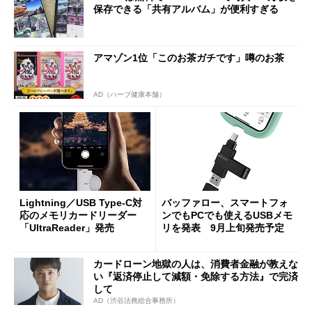
保存できる「共有アルバム」が便利すぎる
アマゾン1位「このお茶ガチです」噂のお茶
AD（ハーブ健康本舗）
Lightning／USB Type-C対
バッファロー、スマートフォ
応のメモリカードリーダー
ンでもPCでも使えるUSBメモ
「UltraReader」発売
リを発表 9月上旬発売予定
カードローン地獄の人は、消費者金融が教えな
い『返済停止して減額・免除する方法』で完済
して
AD（渋谷法務総合事務所）