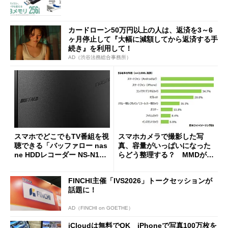
カードローン50万円以上の人は、返済を3～6
ヶ月停止して『大幅に減額してから返済する手
続き』を利用して！
AD（渋谷法務総合事務所）
スマホでどこでもTV番組を視
スマホカメラで撮影した写
聴できる「バッファロー nas
真、容量がいっぱいになった
ne HDDレコーダー NS-N10
らどう整理する？ MMDが調
0」がセールで3万3120円に
査
FINCHI主催「IVS2026」トークセッションが
話題に！
AD（FINCHI on GOETHE）
iCloudは無料でOK iPhoneで写真100万枚を