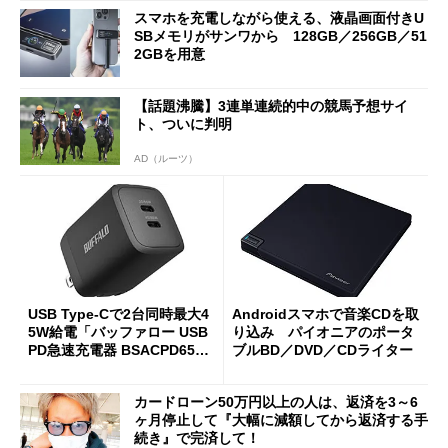
スマホを充電しながら使える、液晶画面付きU
SBメモリがサンワから 128GB／256GB／51
2GBを用意
【話題沸騰】3連単連続的中の競馬予想サイ
ト、ついに判明
AD（ルーツ）
USB Type-Cで2台同時最大4
Androidスマホで音楽CDを取
5W給電「バッファロー USB
り込み パイオニアのポータ
PD急速充電器 BSACPD6505
ブルBD／DVD／CDライター
C2BK」が15％オフの2950円
に
カードローン50万円以上の人は、返済を3～6
ヶ月停止して『大幅に減額してから返済する手
続き』で完済して！