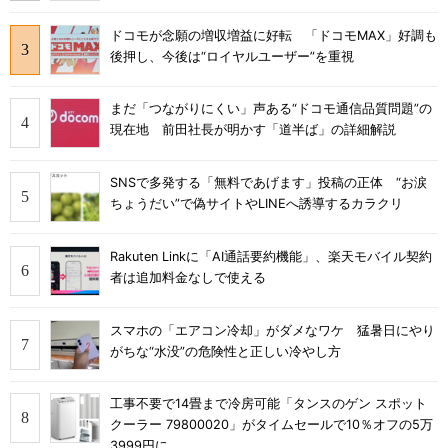
ドコモが念願の増収増益に好転 「ドコモMAX」好調も
後押し、今後は“ロイヤルユーザー”を重視
まだ「つながりにくい」声ある“ドコモ通信品質問題”の
現在地 前田社長が明かす「道半ば」の詳細解説
SNSで多発する「無料であげます」投稿の正体 “お涙
ちょうだい”で偽サイトやLINEへ誘導するカラクリ
Rakuten Linkに「AI通話要約機能」、楽天モバイル契約
者は追加料金なしで使える
スマホの「エアコン冷却」がダメなワケ 猛暑日にやり
がちな“水没”の危険性と正しい冷やし方
工事不要で14畳まで冷房可能「タンスのゲン スポット
クーラー 79800020」がタイムセールで10％オフの5万
3999円に