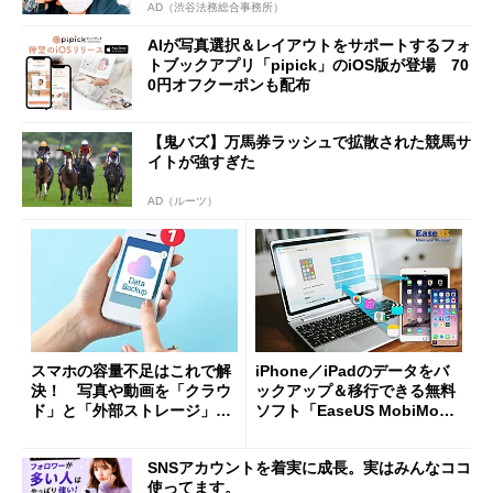
AD（渋谷法務総合事務所）
AIが写真選択＆レイアウトをサポートするフォ
トブックアプリ「pipick」のiOS版が登場 70
0円オフクーポンも配布
【鬼バズ】万馬券ラッシュで拡散された競馬サ
イトが強すぎた
AD（ルーツ）
スマホの容量不足はこれで解
iPhone／iPadのデータをバ
決！ 写真や動画を「クラウ
ックアップ＆移行できる無料
ド」と「外部ストレージ」に
ソフト「EaseUS MobiMover
バックアップしよう
Free 3.0」
SNSアカウントを着実に成長。実はみんなココ
使ってます。