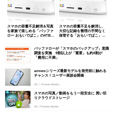
スマホの容量不足解消＆写真
スマホの容量不足を解消し、
を家族で楽しめる「バッファ
大切な記録を整理の手間なく
ロー おもいでばこ」の4TBモ
保管する「おもいでばこ」が
デルがセールで6万6280円に
セールで3万5820円に
バッファローが「スマホのバックアップ」意識
調査を実施 9割以上が「重要」も約4割が
「費用に不満」
arrowsシリーズ最新モデルを発売前に触れる
チャンス！ユーザー座談会開催
AD（ ITmedia Mobile）
スマホの写真／動画をもう一段安全に 買い切
りクラウドストレージ
AD（ITmedia Mobile）