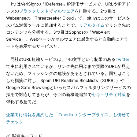
1つはVeriSignの「iDefense」IP評価サービスで、URLやIPアド
レスの
ブラックリスト
で
マルウェア
を排除する。2つ目は
Websenseの「Threatseeker Cloud」で、bit.lyはこのサービスを
スパム対策ツールに追加することで、
リアルタイム
でリンク先の
コンテンツを分析する。3つ目はSophosの「WebAlert
Service」。Webページがマルウェアに感染すると自動的にアラ
ートを表示するサービスだ。
同社のURL短縮サービスは、140文字という制限のある
Twitter
で主に利用されているが、リンク先に飛ぶまで実際のURLが見え
ないため、フィッシングの危険があるとされている。同社はこう
した指摘に対し、Spam URI Realtime Blocklists（SURBL）や
Google Safe Browsingといったスパムフィルタリングサービスの
採用で対応してきたが、今回の新機能追加で
セキュリティ対策
を
強化する意向だ。
企業向け情報を集約した「ITmedia エンタープライズ」も併せて
チェック
関連キーワード