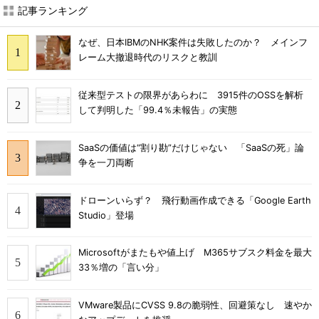
記事ランキング
なぜ、日本IBMのNHK案件は失敗したのか？ メインフ
レーム大撤退時代のリスクと教訓
従来型テストの限界があらわに 3915件のOSSを解析
して判明した「99.4％未報告」の実態
SaaSの価値は“割り勘”だけじゃない 「SaaSの死」論
争を一刀両断
ドローンいらず？ 飛行動画作成できる「Google Earth
Studio」登場
Microsoftがまたもや値上げ M365サブスク料金を最大
33％増の「言い分」
VMware製品にCVSS 9.8の脆弱性、回避策なし 速やか