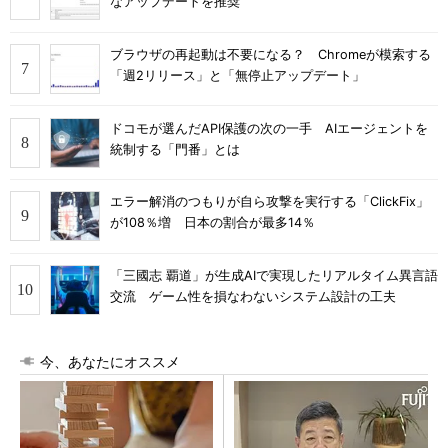
なアップデートを推奨
ブラウザの再起動は不要になる？ Chromeが模索する
「週2リリース」と「無停止アップデート」
ドコモが選んだAPI保護の次の一手 AIエージェントを
統制する「門番」とは
エラー解消のつもりが自ら攻撃を実行する「ClickFix」
が108％増 日本の割合が最多14％
「三國志 覇道」が生成AIで実現したリアルタイム異言語
交流 ゲーム性を損なわないシステム設計の工夫
今、あなたにオススメ