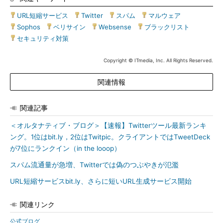
URL短縮サービス
|
Twitter
|
スパム
|
マルウェア
|
Sophos
|
ベリサイン
|
Websense
|
ブラックリスト
|
セキュリティ対策
Copyright © ITmedia, Inc. All Rights Reserved.
関連情報
関連記事
＜オルタナティブ・ブログ＞【速報】Twitterツール最新ランキ
ング。1位はbit.ly，2位はTwitpic。クライアントではTweetDeck
が7位にランクイン（in the looop）
スパム流通量が急増、Twitterでは偽のつぶやきが氾濫
URL短縮サービスbit.ly、さらに短いURL生成サービス開始
関連リンク
公式ブログ