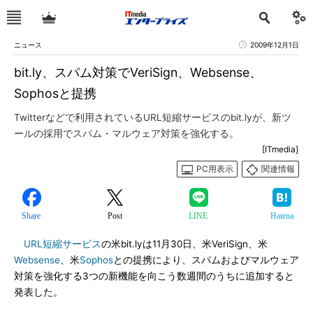
ニュース
2009年12月1日
bit.ly、スパム対策でVeriSign、Websense、
Sophosと提携
Twitterなどで利用されているURL短縮サービスのbit.lyが、新ツ
ールの採用でスパム・マルウェア対策を強化する。
[ITmedia]
PC用表示
関連情報
Share
Post
LINE
Hatena
URL短縮サービス
の米bit.lyは11月30日、米VeriSign、米
Websense
、米
Sophos
との提携により、スパムおよびマルウェア
対策を強化する3つの新機能を向こう数週間のうちに追加すると
発表した。