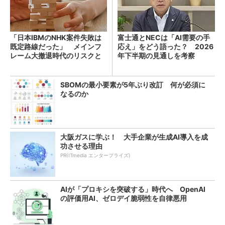
「日本IBMのNHK案件失敗は
富士通とNECは「AI需要の手
既定路線だった」 メインフ
応え」をどう語った？ 2026
レーム大撤退時代のリスクと
年下半期の見通しを考察
教訓
SBOMの最小要素が5年ぶり改訂 何が必須に
なるのか
大阪ガスに学ぶ！ 大手企業が生成AI導入を成
功させる理由
PR(ITmedia エンタープライズ)
AIが「プロキシを突破する」時代へ OpenAI
の評価用AI、ゼロデイ脆弱性を自律悪用