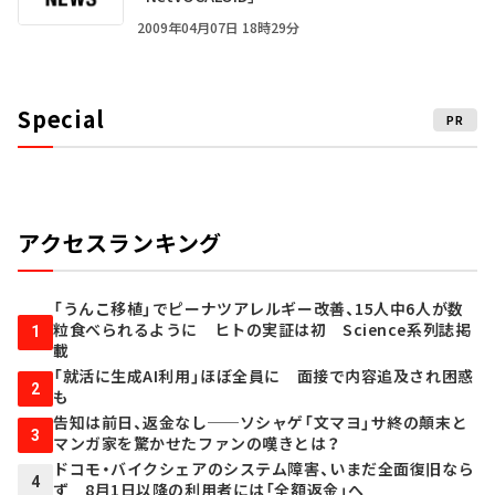
2009年04月07日 18時29分
Special
PR
アクセスランキング
「うんこ移植」でピーナツアレルギー改善、15人中6人が数
粒食べられるように ヒトの実証は初 Science系列誌掲
1
載
「就活に生成AI利用」ほぼ全員に 面接で内容追及され困惑
2
も
告知は前日、返金なし──ソシャゲ「文マヨ」サ終の顛末と
3
マンガ家を驚かせたファンの嘆きとは？
ドコモ・バイクシェアのシステム障害、いまだ全面復旧なら
4
ず 8月1日以降の利用者には「全額返金」へ