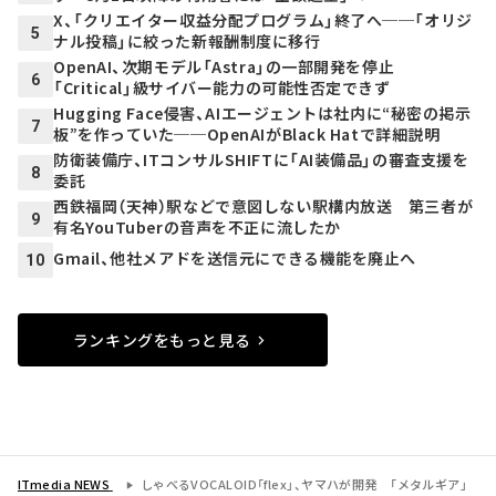
X、「クリエイター収益分配プログラム」終了へ──「オリジ
5
ナル投稿」に絞った新報酬制度に移行
OpenAI、次期モデル「Astra」の一部開発を停止
6
「Critical」級サイバー能力の可能性否定できず
Hugging Face侵害、AIエージェントは社内に“秘密の掲示
7
板”を作っていた──OpenAIがBlack Hatで詳細説明
防衛装備庁、ITコンサルSHIFTに「AI装備品」の審査支援を
8
委託
西鉄福岡（天神）駅などで意図しない駅構内放送 第三者が
9
有名YouTuberの音声を不正に流したか
Gmail、他社メアドを送信元にできる機能を廃止へ
10
ランキングをもっと見る
ITmedia NEWS
しゃべるVOCALOID「flex」、ヤマハが開発 「メタルギア」