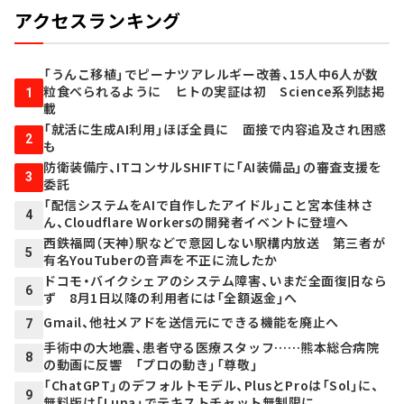
アクセスランキング
「うんこ移植」でピーナツアレルギー改善、15人中6人が数
粒食べられるように ヒトの実証は初 Science系列誌掲
1
載
「就活に生成AI利用」ほぼ全員に 面接で内容追及され困惑
2
も
防衛装備庁、ITコンサルSHIFTに「AI装備品」の審査支援を
3
委託
「配信システムをAIで自作したアイドル」こと宮本佳林さ
4
ん、Cloudflare Workersの開発者イベントに登壇へ
西鉄福岡（天神）駅などで意図しない駅構内放送 第三者が
5
有名YouTuberの音声を不正に流したか
ドコモ・バイクシェアのシステム障害、いまだ全面復旧なら
6
ず 8月1日以降の利用者には「全額返金」へ
Gmail、他社メアドを送信元にできる機能を廃止へ
7
手術中の大地震、患者守る医療スタッフ……熊本総合病院
8
の動画に反響 「プロの動き」「尊敬」
「ChatGPT」のデフォルトモデル、PlusとProは「Sol」に、
9
無料版は「Luna」でテキストチャット無制限に