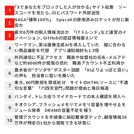
「Xであなたをブロックした人が分かる」サイト拡散 ソー
1
スコードを見たら、IDとパスワード外部送信
NASA「確率100％」 SpaceXの使用済みロケットが月に衝
2
突か
最大6万件の個人情報流出か 「ITトレンド」など運営のイ
3
ノベーション、GitHubの認証情報漏えいで
ワークマン、実は画像生成AIを導入していた 間に合わな
4
い商品撮影を代替 アプリ通知開封も1.5倍
共同通信に不正アクセス 職員や加盟社の氏名・メルアド
5
など約6000件が閲覧の恐れ 職員アカウント不正利用か
農水省の“クソダサ”ポスター話題 「AIよりよっぽど良い」
6
の声も 担当者に狙いを聞いた
東大、60代教授を懲戒処分 サイトのHTMLソースに“不適
7
切な言葉” 「六四天安門」問題が理由と毎日報道
バンダイ、トレカ巡りマイナカードでの本人確認を導入へ
8
キオクシア、フラッシュメモリでメモリ容量を増やせるモ
9
ジュール発表 DRAMの容量不足を補う
管理アカウントを手順書に誤記載――東芝テック、顧客情報38
10
万件が特定の1社から閲覧できる状態に