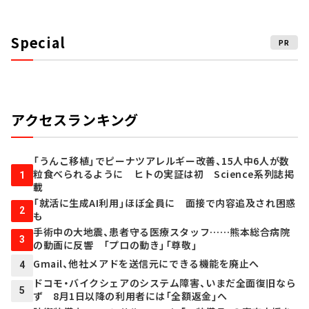
Special
PR
アクセスランキング
「うんこ移植」でピーナツアレルギー改善、15人中6人が数
粒食べられるように ヒトの実証は初 Science系列誌掲
1
載
「就活に生成AI利用」ほぼ全員に 面接で内容追及され困惑
2
も
手術中の大地震、患者守る医療スタッフ……熊本総合病院
3
の動画に反響 「プロの動き」「尊敬」
Gmail、他社メアドを送信元にできる機能を廃止へ
4
ドコモ・バイクシェアのシステム障害、いまだ全面復旧なら
5
ず 8月1日以降の利用者には「全額返金」へ