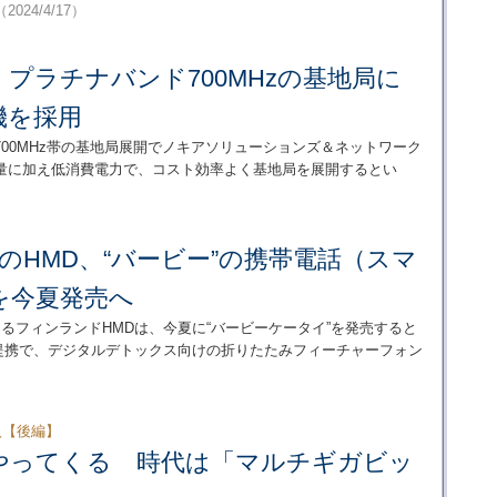
（2024/4/17）
プラチナバンド700MHzの基地局に
機を採用
00MHz帯の基地局展開でノキアソリューションズ＆ネットワーク
量に加え低消費電力で、コスト効率よく基地局を展開するとい
ンドのHMD、“バービー”の携帯電話（スマ
を今夏発売へ
けるフィンランドHMDは、今夏に“バービーケータイ”を発売すると
との提携で、デジタルデトックス向けの折りたたみフィーチャーフォン
投入【後編】
製品がやってくる 時代は「マルチギガビッ