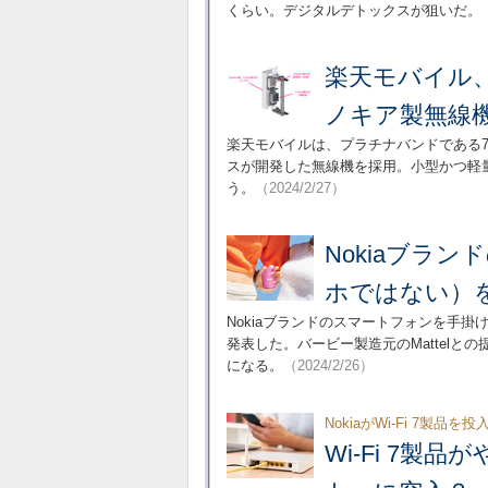
くらい。デジタルデトックスが狙いだ。
楽天モバイル、
ノキア製無線
楽天モバイルは、プラチナバンドである7
スが開発した無線機を採用。小型かつ軽
う。
（2024/2/27）
Nokiaブラ
ホではない）
Nokiaブランドのスマートフォンを手掛
発表した。バービー製造元のMattel
になる。
（2024/2/26）
NokiaがWi-Fi 7製品を
Wi-Fi 7