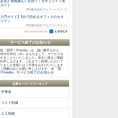
【必見】情報漏えいを防ぐ！セキュリティ実
践ガイド
PR(株式会社アルファーテクノ)
【入門ガイド】5分で読めるオフィスのセキ
ュリティ
PR(株式会社アルファーテクノ)
Recommended by
サービス終了のお知らせ
度「質問！ITmedia」は、誠に勝手ながら
20年9月30日（水）をもちまして、サービスを
することといたしました。長きに渡るご愛顧
礼申し上げます。これまでご利用いただいて
りました皆様にはご不便をおかけいたします
≫「質
ご理解のほどお願い申し上げます。
ITmedia」サービス終了のお知らせ
記事キーワードランキング
半導体
コスト削減
人工知能