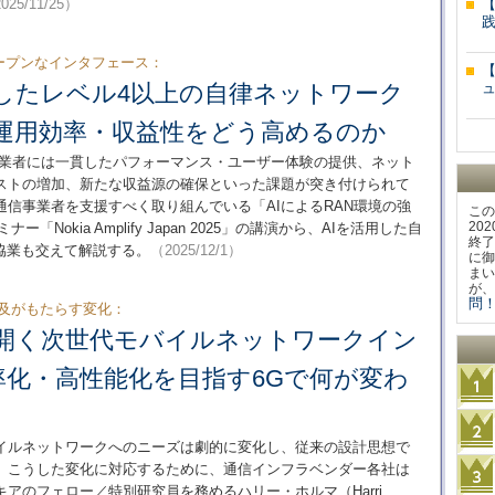
025/11/25）
ープンなインタフェース：
用したレベル4以上の自律ネットワーク
・運用効率・収益性をどう高めるのか
事業者には一貫したパフォーマンス・ユーザー体験の提供、ネット
ストの増加、新たな収益源の確保といった課題が突き付けられて
信事業者を支援すべく取り組んでいる「AIによるRAN環境の強
この
20
「Nokia Amplify Japan 2025」の講演から、AIを活用した自
終了
協業も交えて解説する。
（2025/12/1）
に御
まい
が、
問！
普及がもたらす変化：
り開く次世代モバイルネットワークイン
率化・高性能化を目指す6Gで何が変わ
バイルネットワークへのニーズは劇的に変化し、従来の設計思想で
。こうした変化に対応するために、通信インフラベンダー各社は
アのフェロー／特別研究員を務めるハリー・ホルマ（Harri