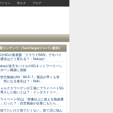
パソコン
旬ネタ
ブログ
奨コンテンツ（
TechTargetジャパン
提供）
Gや6Gの新基盤「クラウドRAN」でモバイ
通信はどう変わる？：Nokiaが...
okiaが楽天モバイルの5Gネットワークバッ
クボーン構築に貢献
世代無線LAN「Wi-Fi 7」製品が早くも登
 気になる進化は？：Noki...
フォルクスワーゲンが工場にプライベート5G
導入した狙いとは？：インダストリー...
プライベート5Gは「想像以上に使える無線通
」だった？：自営無線が企業にもたら...
「捨てたいけど捨てたくない」捨て活に悩ん