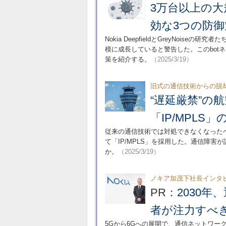
3万台以上の大
効な3つの防御
Nokia DeepfieldとGreyNoiseの
模に成長していると警告した。このbot
策を紹介する。
（2025/3/19）
旧式の通信技術からの脱
“遅延厳禁”の
「IP/MPLS
従来の通信技術では対処できなくなった
て「IP/MPLS」を採用した。通信障
か。
（2025/3/19）
ノキア加茂下社長インタ
PR：
2030
者が注力すべ
5Gから6Gへの展開で、通信ネットワ