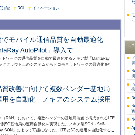
工知能
ROI
イノベーション
活用でモバイル通信品質を自動最適化
こ
Ray AutoPilot」導入で
ットワークの通信品質を自動で最適化するノキア製「MantaRay
切
パブリッククラウド上のシステムからドコモネットワークの最適化を行
N
I
品質改善に向けて複数ベンダー基地局
N
の運用を自動化 ノキアのシステム採用
N
ク（RAN）において、複数ベンダーの基地局装置で構成されるLTE
N
製5G基地局の運用自動化を実現した。ノキア製SON（Self-
A
MantaRay SON」によって可能になった。LTEと5Gの運用を自動化するこ