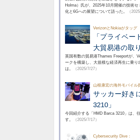
Holma）氏が、2025年10月開催の技術セミナ
化と6Gへの展望について語った。
（2025
VerizonとNokiaがタッグ
「プライベート
大貿易港の取
英国有数の貿易港Thames Freeportが、
ークを構築し、大規模な経済再生に乗り出
は。
（2025/7/27）
山根康宏の海外モバイル
サッカー好きに
3210」
今回紹介する「HMD Barca 3210」
す。
（2025/7/17）
Cybersecurity Dive：