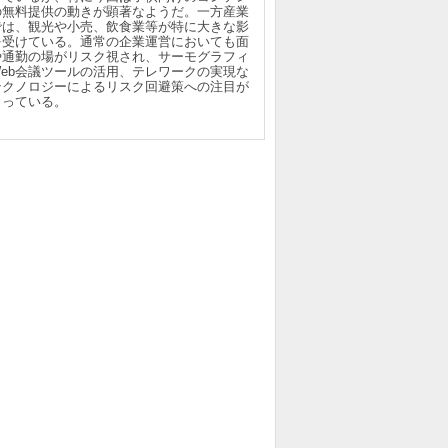
の無料提供の動きが顕著なようだ。一方産業
では、観光や小売、飲食業等が特に大きな影
を受けている。通常の企業運営においても面
や通勤の場がリスク視され、サーモグラフィ
Web会議ツールの活用、テレワークの実現な
テクノロジーによるリスク回避策への注目が
まっている。