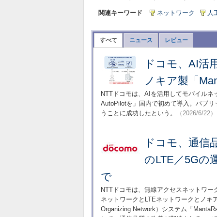
関連キーワード
ネットワーク
人
すべて
ニュース
レビュー
ドコモ、AI
ノキア製「Manta
NTTドコモは、AIを活用してモバイルネ
AutoPilotを」国内で初めて導入。
うことに成功したという。
（2026/6/22）
ドコモ、通信
のLTE／5G
で
NTTドコモは、無線アクセスネットワー
ネットワークとLTEネットワークとノキア
Organizing Network）システム「