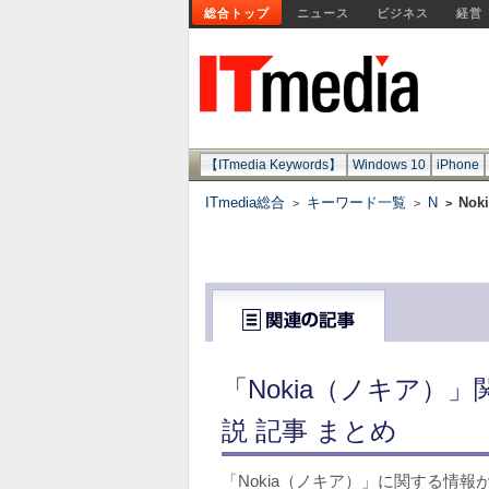
総合トップ
ニュース
ビジネス
経営
【ITmedia Keywords】
Windows 10
iPhone
ITmedia総合
キーワード一覧
N
No
>
>
>
「Nokia（ノキア）
説 記事 まとめ
「Nokia（ノキア）」に関する情