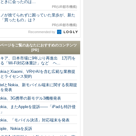
だときに会ったのは…
PR(UR都市機構)
モノが捨てられずに困っていた里歩が、新た
に「買ったもの」は？
PR(UR都市機構)
Recommended by
のページをご覧のあなたにおすすめのコンテンツ
[PR]
ノキア、日本市場に9年ぶり再進出 1万円を
る「Wi-Fi対応体重計」など ヘ...
okiaとXiaomi、VRやAIを含む広範な業務提
携とライセンス契約
ntelとNokia、新モバイル端末に関する長期提
携を発表
okia、3G携帯の新モデル3機種発表
okia、またAppleを提訴――「iPadも特許侵
害」
okia、「モバイル決済」対応端末を発表
pple、Nokiaを反訴