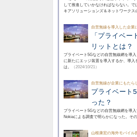
して推進していかなければならない。で
キアソリューションズ＆ネットワークス
自営無線を導入した企業
「プライベー
リットとは？ 
プライベート5Gなどの自営無線網を導
に新たにエッジ装置を導入するか、導入
は。
（2024/10/21）
自営無線が企業にもたら
プライベート
った？
プライベート5Gなどの自営無線網を導
Nokiaによる調査で明らかになった。そ
山根康宏の海外モバイル