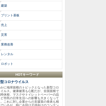
建築
プリント基板
売上
災害
業務改善
レンタル
ロボット
HOTキーワード
新型コロナウイルス
わかに地球規模のトピックとなった新型コロ
ウイルス。健康被害も心配だが、全国規模で
臨時休校、マスクやトイレットペーパーの品
など市民の日常生活への影響も大きくなって
る。これに対し企業からの支援策の発表も相
いでいるが、特に今回は子供向けのコンテン