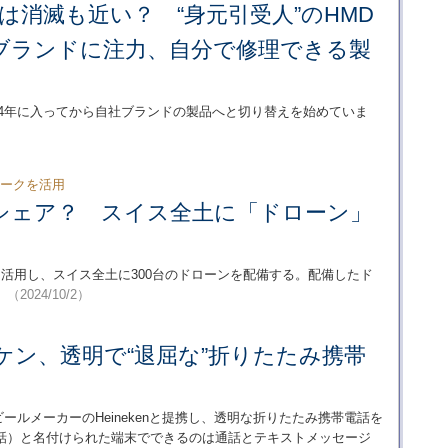
ドは消滅も近い？ “身元引受人”のHMD
ブランドに注力、自分で修理できる製
が2024年に入ってから自社ブランドの製品へと切り替えを始めていま
ワークを活用
シェア？ スイス全土に「ドローン」
スを活用し、スイス全土に300台のドローンを配備する。配備したド
。
（2024/10/2）
ケン、透明で“退屈な”折りたたみ携帯
ビールメーカーのHeinekenと提携し、透明な折りたたみ携帯電話を
退屈な電話）と名付けられた端末でできるのは通話とテキストメッセージ