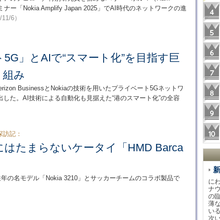
ー「Nokia Amplify Japan 2025」でAI時代のネットワークの進
/11/6）
5G」とAIで“スマート化”を目指す巨
り組み
Verizon BusinessとNokiaの技術を用いたプライベート5Gネットワ
した。AI技術による自動化も見据えた“港のスマート化”の全容
探訪記：
はたまらないケータイ「HMD Barca
は、往年の名モデル「Nokia 3210」とサッカーチームのコラボ製品で
に
ナ
の
薄
い
次