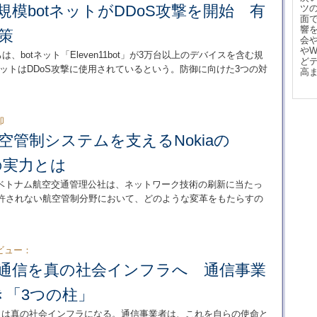
規模botネットがDDoS攻撃を開始 有
ツ
面
響
策
会
や
研究者たちは、botネット「Eleven11bot」が3万台以上のデバイスを含む規
ど
ネットはDDoS攻撃に使用されているという。防御に向けた3つの対
高
却
航空管制システムを支えるNokiaの
」の実力とは
ベトナム航空交通管理公社は、ネットワーク技術の刷新に当たっ
害が許されない航空管制分野において、どのような変革をもたらすの
ビュー：
年、通信を真の社会インフラへ 通信事業
き「3つの柱」
ークは真の社会インフラになる。通信事業者は、これを自らの使命と