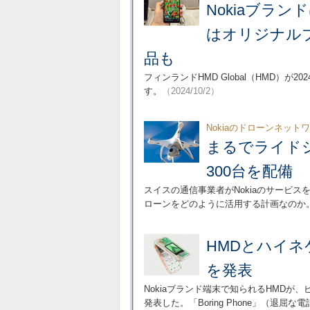
Nokiaブラン
はオリジナル
品も
フィンランドHMD Global（HMD）
す。
（2024/10/2）
Nokiaのドローンネット
まるでライド
300台を配備
スイスの通信事業者がNokiaのサービ
ローンをどのように活用する計画なのか
HMDとハイネ
を発表
Nokiaブランド端末で知られるHMDが、
発表した。「Boring Phone」（