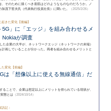
は、そのために描くべき道筋はどのようなものなのだろうか。ノ
の加茂下哲夫氏（代表執行役員社長）に聞いた。
（2025/2/26）
に起きた変化【後編】
ト5G」に「エッジ」を組み合わせるメ
Nokiaが調査
入した企業の大半が、ネットワークエッジ（ネットワークの末端）
を計画していることが分かった。両者を組み合わせるメリットと
した変化【前編】
5Gは「想像以上に使える無線通信」だ
入することで、企業は想定以上にメリットを得られている現状が、
の実態とは
（2024/10/14）
探訪記：