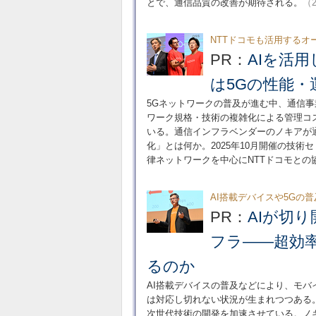
とで、通信品質の改善が期待される。
（2
NTTドコモも活用するオ
PR：
AIを活
は5Gの性能
5Gネットワークの普及が進む中、通信
ワーク規格・技術の複雑化による管理コ
いる。通信インフラベンダーのノキアが通
化」とは何か。2025年10月開催の技術セミナー
律ネットワークを中心にNTTドコモとの
AI搭載デバイスや5Gの
PR：
AIが切
フラ――超効
るのか
AI搭載デバイスの普及などにより、モ
は対応し切れない状況が生まれつつある
次世代技術の開発を加速させている。ノキ