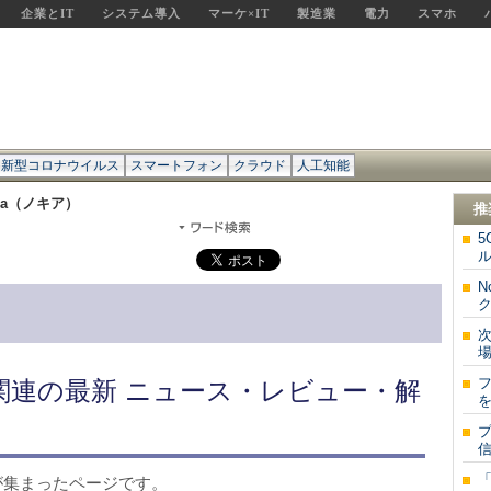
企業とIT
システム導入
マーケ×IT
製造業
電力
スマホ
新型コロナウイルス
スマートフォン
クラウド
人工知能
kia（ノキア）
推
5
ル
N
次
場
」関連の最新 ニュース・レビュー・解
を
信
報が集まったページです。