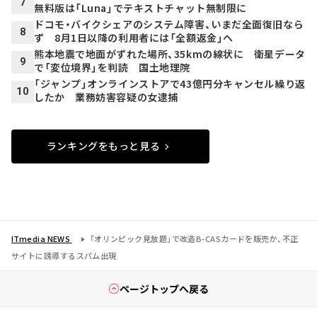
7
無料版は「Luna」でテキストチャット無制限に
ドコモ・バイクシェアのシステム障害、いまだ全面復旧なら
8
ず 8月1日以降の利用者には「全額返金」へ
熊本地震で地面がずれた場所、35kmの線状に 衛星データ
9
で「変位境界」を判読 国土地理院
「ジャンプ」オンラインストアで43億円分キャンセル繰り返
10
したか 業務妨害容疑の女逮捕
ランキングをもっと見る
ITmedia NEWS
「オリンピック見放題」で改造B-CASカードを販売か、不正
サイトに誘導するスパム出現
ページトップへ戻る