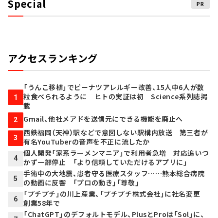
Special
PR
アクセスランキング
「うんこ移植」でピーナツアレルギー改善、15人中6人が数
粒食べられるように ヒトの実証は初 Science系列誌掲
1
載
Gmail、他社メアドを送信元にできる機能を廃止へ
2
西鉄福岡（天神）駅などで意図しない駅構内放送 第三者が
3
有名YouTuberの音声を不正に流したか
個人開発「家系ラーメンマニア」で利用者急増 対応追いつ
4
かず一部停止 「より信頼していただけるアプリに」
手術中の大地震、患者守る医療スタッフ……熊本総合病院
5
の動画に反響 「プロの動き」「尊敬」
「プチプチ」の川上産業、「プチプチ株式会社」に社名変更
6
創業58年で
「ChatGPT」のデフォルトモデル、PlusとProは「Sol」に、