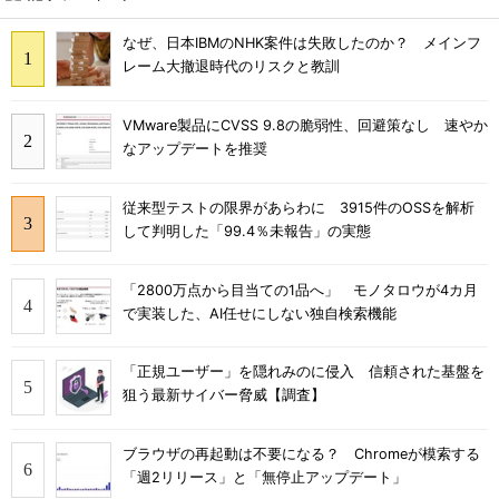
なぜ、日本IBMのNHK案件は失敗したのか？ メインフ
レーム大撤退時代のリスクと教訓
VMware製品にCVSS 9.8の脆弱性、回避策なし 速やか
なアップデートを推奨
従来型テストの限界があらわに 3915件のOSSを解析
して判明した「99.4％未報告」の実態
「2800万点から目当ての1品へ」 モノタロウが4カ月
で実装した、AI任せにしない独自検索機能
「正規ユーザー」を隠れみのに侵入 信頼された基盤を
狙う最新サイバー脅威【調査】
ブラウザの再起動は不要になる？ Chromeが模索する
「週2リリース」と「無停止アップデート」