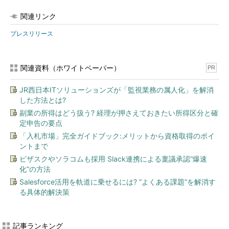
関連リンク
プレスリリース
関連資料（ホワイトペーパー）
PR
JR西日本ITソリューションズが「監視業務の属人化」を解消
した方法とは?
副業の所得はどう扱う? 経理が押さえておきたい所得区分と確
定申告の要点
「入札市場」完全ガイドブック:メリットから資格取得のポイ
ントまで
ビザスクやソラコムも採用 Slack連携による稟議承認“爆速
化”の方法
Salesforce活用を軌道に乗せるには? “よくある課題”を解消す
る具体的解決策
記事ランキング