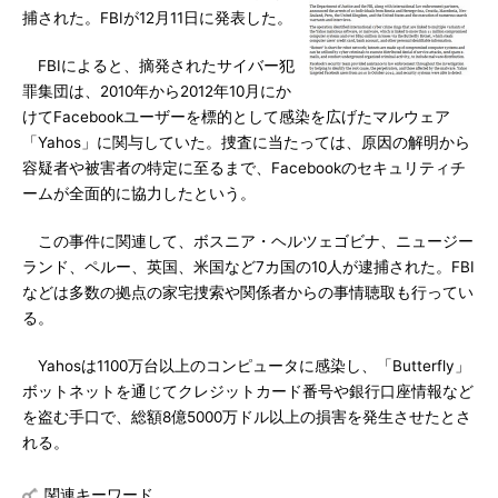
捕された。FBIが12月11日に発表した。
FBIによると、摘発されたサイバー犯
罪集団は、2010年から2012年10月にか
けてFacebookユーザーを標的として感染を広げたマルウェア
「Yahos」に関与していた。捜査に当たっては、原因の解明から
容疑者や被害者の特定に至るまで、Facebookのセキュリティチ
ームが全面的に協力したという。
この事件に関連して、ボスニア・ヘルツェゴビナ、ニュージー
ランド、ペルー、英国、米国など7カ国の10人が逮捕された。FBI
などは多数の拠点の家宅捜索や関係者からの事情聴取も行ってい
る。
Yahosは1100万台以上のコンピュータに感染し、「Butterfly」
ボットネットを通じてクレジットカード番号や銀行口座情報など
を盗む手口で、総額8億5000万ドル以上の損害を発生させたとさ
れる。
関連キーワード