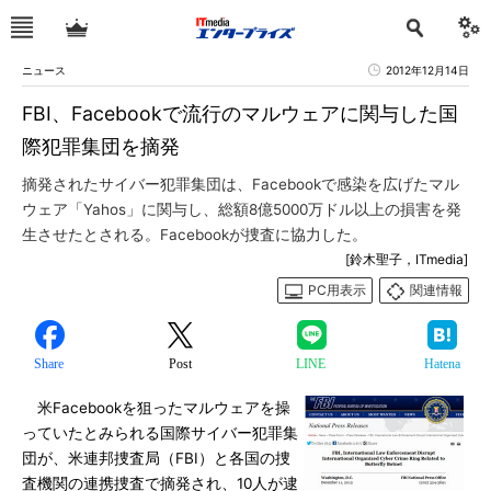
ニュース
2012年12月14日
FBI、Facebookで流行のマルウェアに関与した国
際犯罪集団を摘発
摘発されたサイバー犯罪集団は、Facebookで感染を広げたマル
ウェア「Yahos」に関与し、総額8億5000万ドル以上の損害を発
生させたとされる。Facebookが捜査に協力した。
[鈴木聖子，ITmedia]
PC用表示
関連情報
Share
Post
LINE
Hatena
米Facebookを狙ったマルウェアを操
っていたとみられる国際サイバー犯罪集
団が、米連邦捜査局（FBI）と各国の捜
査機関の連携捜査で摘発され、10人が逮