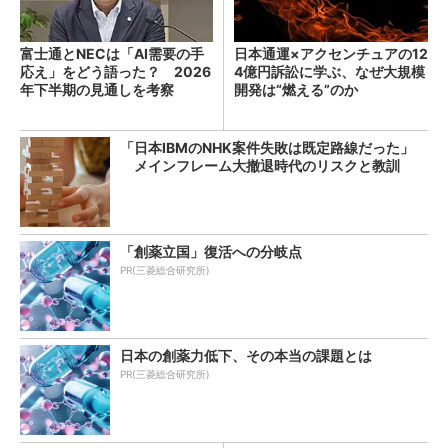
富士通とNECは「AI需要の手
日本通運×アクセンチュアの12
応え」をどう語った？ 2026
4億円訴訟に学ぶ、なぜ大規模
年下半期の見通しを考察
開発は“燃える”のか
「日本IBMのNHK案件失敗は既定路線だった」
メインフレーム大撤退時代のリスクと教訓
「創薬立国」復活への分岐点
PR(三菱総合研究所)
日本の創薬力低下、その本当の課題とは
PR(三菱総合研究所)