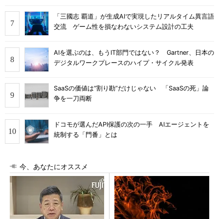
「三國志 覇道」が生成AIで実現したリアルタイム異言語
交流 ゲーム性を損なわないシステム設計の工夫
AIを選ぶのは、もうIT部門ではない？ Gartner、日本の
デジタルワークプレースのハイプ・サイクル発表
SaaSの価値は“割り勘”だけじゃない 「SaaSの死」論
争を一刀両断
ドコモが選んだAPI保護の次の一手 AIエージェントを
統制する「門番」とは
今、あなたにオススメ