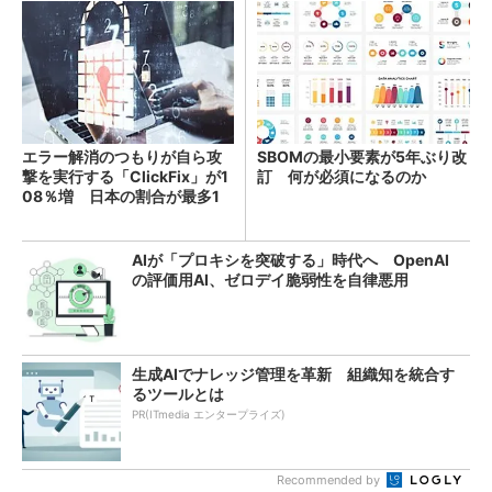
エラー解消のつもりが自ら攻
SBOMの最小要素が5年ぶり改
撃を実行する「ClickFix」が1
訂 何が必須になるのか
08％増 日本の割合が最多1
4％
AIが「プロキシを突破する」時代へ OpenAI
の評価用AI、ゼロデイ脆弱性を自律悪用
生成AIでナレッジ管理を革新 組織知を統合す
るツールとは
PR(ITmedia エンタープライズ)
Recommended by