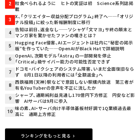
粒食べられるように ヒトの実証は初 Science系列誌掲
2
載
X、「クリエイター収益分配プログラム」終了へ──「オリジ
3
ナル投稿」に絞った新報酬制度に移行
告知は前日、返金なし──ソシャゲ「文マヨ」サ終の顛末と
4
マンガ家を驚かせたファンの嘆きとは？
Hugging Face侵害、AIエージェントは社内に“秘密の掲示
5
板”を作っていた──OpenAIがBlack Hatで詳細説明
OpenAI、次期モデル「Astra」の一部開発を停止
6
「Critical」級サイバー能力の可能性否定できず
ドコモ・バイクシェアのシステム障害、いまだ全面復旧なら
7
ず 8月1日以降の利用者には「全額返金」へ
西鉄福岡（天神）駅などで意図しない駅構内放送 第三者が
8
有名YouTuberの音声を不正に流したか
シャープ、通期純利益見通し170億円下方修正 円安など影
9
響 AIサーバは9月に参入
味の素、AI・サーバ向け半導体基板材好調で1Q業績過去最
10
高に 通期上方修正
ランキングをもっと見る