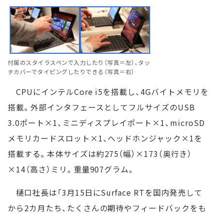
付属のスタイラスペンで入力したり（写真＝左）、タッ
チカバーでタイピングしたりできる（写真＝右）
CPUにインテルCore i5を搭載し、4Gバイトメモリを
搭載。外部インタフェースとしてフルサイズのUSB
3.0ポート×1、ミニディスプレイポート×1、microSD
メモリカードスロット×1、ヘッドホンジャック×1を
搭載する。本体サイズは約275（幅）×173（奥行き）
×14（高さ）ミリ。重量907グラム。
樋口社長は「3月15日にSurface RTを国内発売して
から2カ月たち、たくさんの期待やフィードバックをも