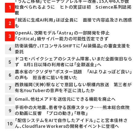
「うんこ移植」でピーナツアレルギー改善、15人中6人が数
粒食べられるように ヒトの実証は初 Science系列誌掲
1
載
「就活に生成AI利用」ほぼ全員に 面接で内容追及され困惑
2
も
OpenAI、次期モデル「Astra」の一部開発を停止
3
「Critical」級サイバー能力の可能性否定できず
防衛装備庁、ITコンサルSHIFTに「AI装備品」の審査支援を
4
委託
ドコモ・バイクシェアのシステム障害、いまだ全面復旧なら
5
ず 8月1日以降の利用者には「全額返金」へ
農水省の“クソダサ”ポスター話題 「AIよりよっぽど良い」
6
の声も 担当者に狙いを聞いた
西鉄福岡（天神）駅などで意図しない駅構内放送 第三者が
7
有名YouTuberの音声を不正に流したか
Gmail、他社メアドを送信元にできる機能を廃止へ
8
手術中の大地震、患者守る医療スタッフ……熊本総合病院
9
の動画に反響 「プロの動き」「尊敬」
「配信システムをAIで自作したアイドル」こと宮本佳林さ
10
ん、Cloudflare Workersの開発者イベントに登壇へ