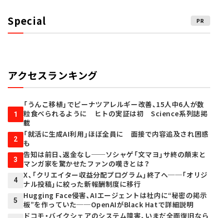
Special
PR
アクセスランキング
「うんこ移植」でピーナツアレルギー改善、15人中6人が数
粒食べられるように ヒトの実証は初 Science系列誌掲
1
載
「就活に生成AI利用」ほぼ全員に 面接で内容追及され困惑
2
も
告知は前日、返金なし──ソシャゲ「文マヨ」サ終の顛末と
3
マンガ家を驚かせたファンの嘆きとは？
X、「クリエイター収益分配プログラム」終了へ──「オリジ
4
ナル投稿」に絞った新報酬制度に移行
Hugging Face侵害、AIエージェントは社内に“秘密の掲示
5
板”を作っていた──OpenAIがBlack Hatで詳細説明
ドコモ・バイクシェアのシステム障害、いまだ全面復旧なら