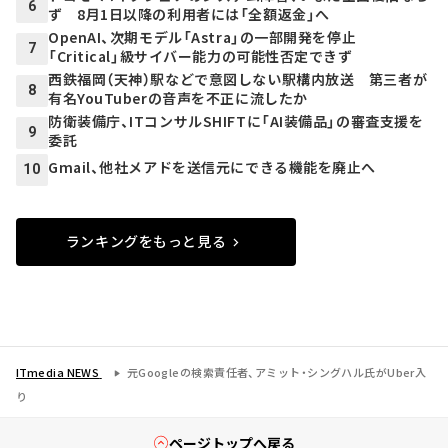
6
ず 8月1日以降の利用者には「全額返金」へ
OpenAI、次期モデル「Astra」の一部開発を停止
7
「Critical」級サイバー能力の可能性否定できず
西鉄福岡（天神）駅などで意図しない駅構内放送 第三者が
8
有名YouTuberの音声を不正に流したか
防衛装備庁、ITコンサルSHIFTに「AI装備品」の審査支援を
9
委託
Gmail、他社メアドを送信元にできる機能を廃止へ
10
ランキングをもっと見る
ITmedia NEWS
元Googleの検索責任者、アミット・シングハル氏がUber入
り
ページトップへ戻る