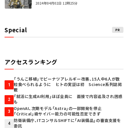
2024年04月02日 12時25分
Special
PR
アクセスランキング
「うんこ移植」でピーナツアレルギー改善、15人中6人が数
粒食べられるように ヒトの実証は初 Science系列誌掲
1
載
「就活に生成AI利用」ほぼ全員に 面接で内容追及され困惑
2
も
OpenAI、次期モデル「Astra」の一部開発を停止
3
「Critical」級サイバー能力の可能性否定できず
防衛装備庁、ITコンサルSHIFTに「AI装備品」の審査支援を
4
委託