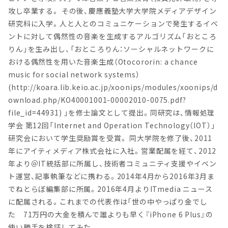
攻し卒業する。 その後、慶應義塾大学大学院メディアデザイン
研究科に入学。人と人とのコミュニケーションで発生するイベ
ントに対して偶然性の音楽を生成するアルゴリズム「おところ
りん」を生み出し、「おところりん：ソーシャルネットワークに
おける偶然性を用いた音楽生成（Otocororin: a chance
music for social network systems）
(http://koara.lib.keio.ac.jp/xoonips/modules/xoonips/d
ownload.php/KO40001001-00002010-0075.pdf?
file_id=44931) 」を修士論文として提出。同研究は、情報処理
学会 第12回「Internet and Operation Technology（IOT）」
研究会において学生奨励賞を受賞。 同大学院を修了後、2011
年にアイティメディア株式会社に入社。営業配属を経て、2012
年より＠IT統括部に所属し、技術者コミュニティ支援やイベン
ト運営、記事執筆などに携わる。2014年4月から2016年3月ま
でねとらぼ編集部に所属。2016年4月よりITmedia ニュース
に配属される。これまでの代表作は「世の中やっぱり金でし
た 71万円の大金を積んで誰よりも早く『iPhone 6 Plus』の
使い勝手を検証してみた