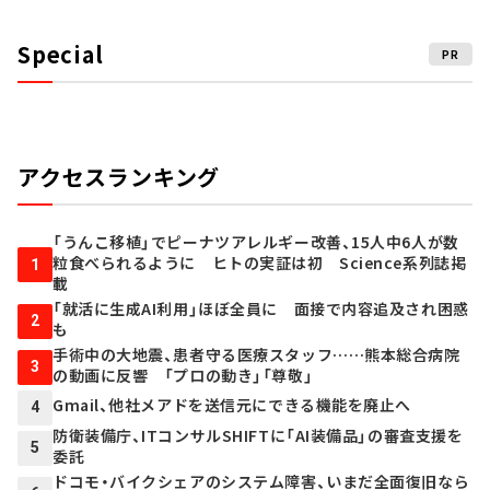
Special
PR
アクセスランキング
「うんこ移植」でピーナツアレルギー改善、15人中6人が数
粒食べられるように ヒトの実証は初 Science系列誌掲
1
載
「就活に生成AI利用」ほぼ全員に 面接で内容追及され困惑
2
も
手術中の大地震、患者守る医療スタッフ……熊本総合病院
3
の動画に反響 「プロの動き」「尊敬」
Gmail、他社メアドを送信元にできる機能を廃止へ
4
防衛装備庁、ITコンサルSHIFTに「AI装備品」の審査支援を
5
委託
ドコモ・バイクシェアのシステム障害、いまだ全面復旧なら