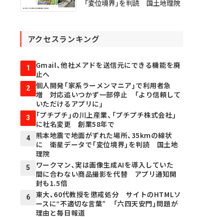
「変位境界」を判読 国土地理院
アクセスランキング
Gmail、他社メアドを送信元にできる機能を廃
1
止へ
個人開発「家系ラーメンマニア」で利用者急
2
増 対応追いつかず一部停止 「より信頼して
いただけるアプリに」
「プチプチ」の川上産業、「プチプチ株式会社」
3
に社名変更 創業58年で
熊本地震で地面がずれた場所、35kmの線状
4
に 衛星データで「変位境界」を判読 国土地
理院
ワークマン、実は画像生成AIを導入していた
5
間に合わない商品撮影を代替 アプリ通知開
封も1.5倍
東大、60代教授を懲戒処分 サイトのHTMLソ
6
ースに“不適切な言葉” 「六四天安門」問題が
理由と毎日報道