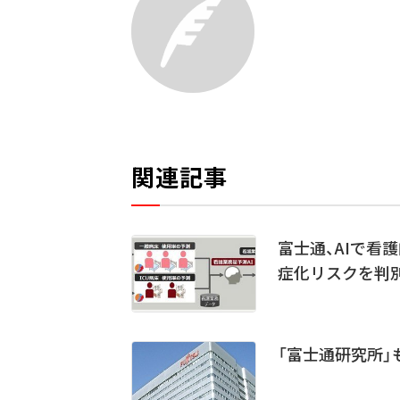
関連記事
富士通、AIで看
症化リスクを判
「富士通研究所」