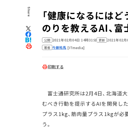
Share
「健康になるにはど
のりを教えるAI、富
2021年02月04日 14時31分
2021年02月
公開
更新
今藤祐馬
[ITmedia]
著者
印刷する
富士通研究所は2月4日、北海道大
むべき行動を提示するAIを開発し
プラス1kg、筋肉量プラス1kgが
う。