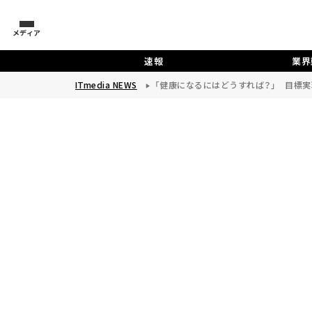
メディア
速報
業界
ITmedia NEWS
「健康になるにはどうすれば？」 目標実