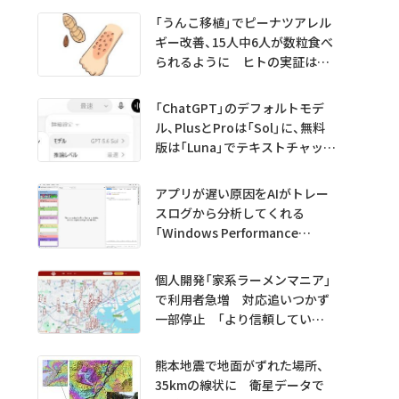
「うんこ移植」でピーナツアレル
ギー改善、15人中6人が数粒食べ
られるように ヒトの実証は
初 Science系列誌掲載
「ChatGPT」のデフォルトモデ
ル、PlusとProは「Sol」に、無料
版は「Luna」でテキストチャット
無制限に
アプリが遅い原因をAIがトレー
スログから分析してくれる
「Windows Performance
Analyzer MCP」 Microsoftが
プレビュー公開
個人開発「家系ラーメンマニア」
で利用者急増 対応追いつかず
一部停止 「より信頼していた
だけるアプリに」
熊本地震で地面がずれた場所、
35kmの線状に 衛星データで