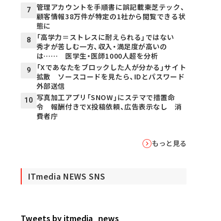
管理アカウントを手順書に誤記載――東芝テック、
7
顧客情報38万件が特定の1社から閲覧できる状
態に
「高学力＝ストレスに耐えられる」ではない
8
秀才が苦しむ一方、収入・満足度が高いの
は…… 医学生・医師1000人超を分析
「Xであなたをブロックした人が分かる」サイト
9
拡散 ソースコードを見たら、IDとパスワード
外部送信
写真加工アプリ「SNOW」にステマで措置命
10
令 報酬付きでX投稿依頼、広告表示なし 消
費者庁
もっと見る
ITmedia NEWS SNS
Tweets by itmedia_news