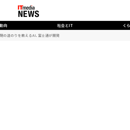
動向
社会とIT
く
現の道のりを教えるAI、富士通が開発