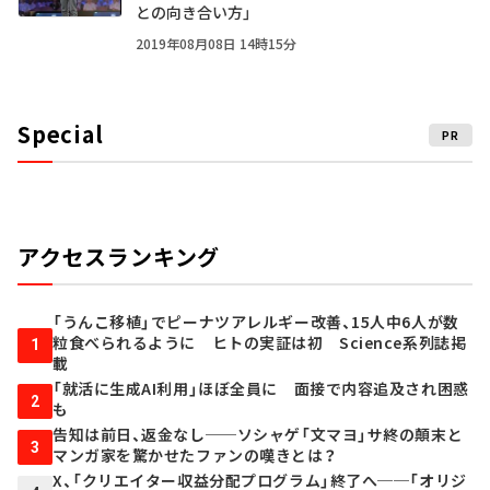
との向き合い方」
2019年08月08日 14時15分
Special
PR
アクセスランキング
「うんこ移植」でピーナツアレルギー改善、15人中6人が数
粒食べられるように ヒトの実証は初 Science系列誌掲
1
載
「就活に生成AI利用」ほぼ全員に 面接で内容追及され困惑
2
も
告知は前日、返金なし──ソシャゲ「文マヨ」サ終の顛末と
3
マンガ家を驚かせたファンの嘆きとは？
X、「クリエイター収益分配プログラム」終了へ──「オリジ