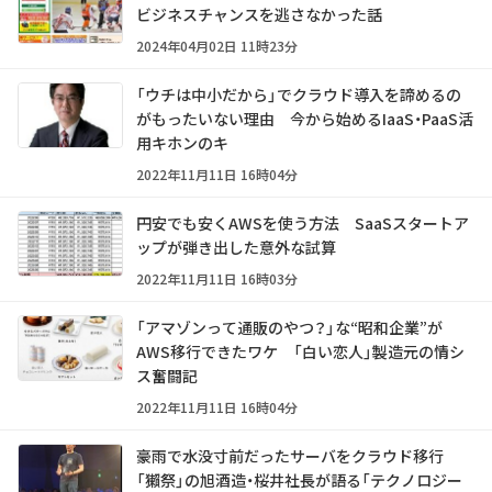
ビジネスチャンスを逃さなかった話
2024年04月02日 11時23分
「ウチは中小だから」でクラウド導入を諦めるの
がもったいない理由 今から始めるIaaS・PaaS活
用キホンのキ
2022年11月11日 16時04分
円安でも安くAWSを使う方法 SaaSスタートア
ップが弾き出した意外な試算
2022年11月11日 16時03分
「アマゾンって通販のやつ？」な“昭和企業”が
AWS移行できたワケ 「白い恋人」製造元の情シ
ス奮闘記
2022年11月11日 16時04分
豪雨で水没寸前だったサーバをクラウド移行
「獺祭」の旭酒造・桜井社長が語る「テクノロジー