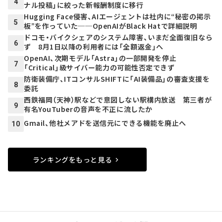
4
ナル投稿」に絞った新報酬制度に移行
Hugging Face侵害、AIエージェントは社内に“秘密の掲示
5
板”を作っていた──OpenAIがBlack Hatで詳細説明
ドコモ・バイクシェアのシステム障害、いまだ全面復旧なら
6
ず 8月1日以降の利用者には「全額返金」へ
OpenAI、次期モデル「Astra」の一部開発を停止
7
「Critical」級サイバー能力の可能性否定できず
防衛装備庁、ITコンサルSHIFTに「AI装備品」の審査支援を
8
委託
西鉄福岡（天神）駅などで意図しない駅構内放送 第三者が
9
有名YouTuberの音声を不正に流したか
Gmail、他社メアドを送信元にできる機能を廃止へ
10
ランキングをもっと見る