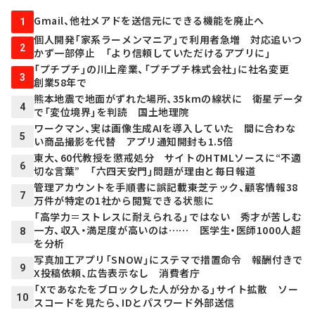
Gmail、他社メアドを送信元にできる機能を廃止へ
1
個人開発「家系ラーメンマニア」で利用者急増 対応追いつ
2
かず一部停止 「より信頼していただけるアプリに」
「プチプチ」の川上産業、「プチプチ株式会社」に社名変更
3
創業58年で
熊本地震で地面がずれた場所、35kmの線状に 衛星データ
4
で「変位境界」を判読 国土地理院
ワークマン、実は画像生成AIを導入していた 間に合わな
5
い商品撮影を代替 アプリ通知開封も1.5倍
東大、60代教授を懲戒処分 サイトのHTMLソースに“不適
6
切な言葉” 「六四天安門」問題が理由と毎日報道
管理アカウントを手順書に誤記載――東芝テック、顧客情報38
7
万件が特定の1社から閲覧できる状態に
「高学力＝ストレスに耐えられる」ではない 秀才が苦しむ
一方、収入・満足度が高いのは…… 医学生・医師1000人超
8
を分析
写真加工アプリ「SNOW」にステマで措置命令 報酬付きで
9
X投稿依頼、広告表示なし 消費者庁
「Xであなたをブロックした人が分かる」サイト拡散 ソー
10
スコードを見たら、IDとパスワード外部送信