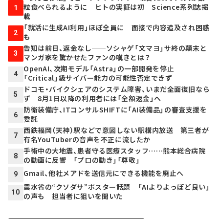
粒食べられるように ヒトの実証は初 Science系列誌掲
1
載
「就活に生成AI利用」ほぼ全員に 面接で内容追及され困惑
2
も
告知は前日、返金なし──ソシャゲ「文マヨ」サ終の顛末と
3
マンガ家を驚かせたファンの嘆きとは？
OpenAI、次期モデル「Astra」の一部開発を停止
4
「Critical」級サイバー能力の可能性否定できず
ドコモ・バイクシェアのシステム障害、いまだ全面復旧なら
5
ず 8月1日以降の利用者には「全額返金」へ
防衛装備庁、ITコンサルSHIFTに「AI装備品」の審査支援を
6
委託
西鉄福岡（天神）駅などで意図しない駅構内放送 第三者が
7
有名YouTuberの音声を不正に流したか
手術中の大地震、患者守る医療スタッフ……熊本総合病院
8
の動画に反響 「プロの動き」「尊敬」
Gmail、他社メアドを送信元にできる機能を廃止へ
9
農水省の“クソダサ”ポスター話題 「AIよりよっぽど良い」
10
の声も 担当者に狙いを聞いた