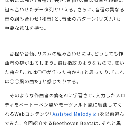
本的には高さ（音程）と長さ（音価）の異なる音を順番に
組み合わせたデータ列といえる。さらに、音程の異なる
音の組み合わせ（和音）と、音価のパターン（リズム）も
重要な意味を持つ。
音程や音価、リズムの組み合わせには、どうしても作
曲者の癖が出てしまう。癖は指紋のようなもので、聴い
た曲を「これは○○が作った曲かも」と思ったり、「これ
は○○風の曲だ」と感じたりする。
そのような作曲者の癖をAIに学習させ、入力したメロ
ディをベートーベン風やモーツァルト風に編曲してく
れるWebコンテンツ「
Assisted Melody
」を以前遊ん
でみた。今回紹介するBeethoven Beatsは、それと異