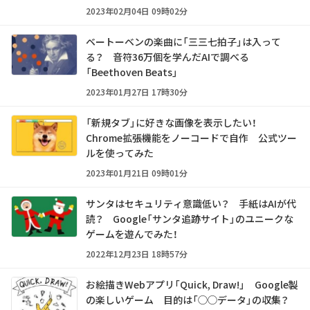
2023年02月04日 09時02分
ベートーベンの楽曲に「三三七拍子」は入って
る？ 音符36万個を学んだAIで調べる
「Beethoven Beats」
2023年01月27日 17時30分
「新規タブ」に好きな画像を表示したい！
Chrome拡張機能をノーコードで自作 公式ツー
ルを使ってみた
2023年01月21日 09時01分
サンタはセキュリティ意識低い？ 手紙はAIが代
読？ Google「サンタ追跡サイト」のユニークな
ゲームを遊んでみた！
2022年12月23日 18時57分
お絵描きWebアプリ「Quick, Draw!」 Google製
の楽しいゲーム 目的は「◯◯データ」の収集？