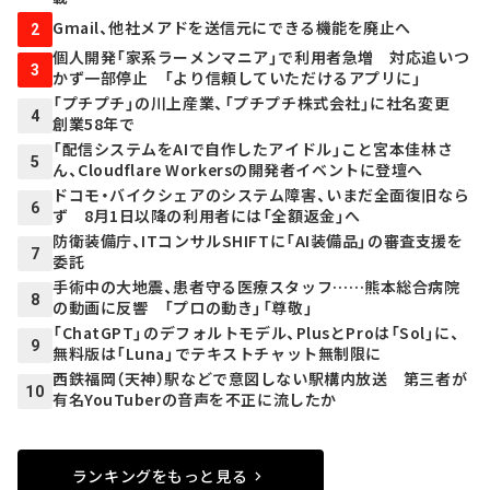
Gmail、他社メアドを送信元にできる機能を廃止へ
2
個人開発「家系ラーメンマニア」で利用者急増 対応追いつ
3
かず一部停止 「より信頼していただけるアプリに」
「プチプチ」の川上産業、「プチプチ株式会社」に社名変更
4
創業58年で
「配信システムをAIで自作したアイドル」こと宮本佳林さ
5
ん、Cloudflare Workersの開発者イベントに登壇へ
ドコモ・バイクシェアのシステム障害、いまだ全面復旧なら
6
ず 8月1日以降の利用者には「全額返金」へ
防衛装備庁、ITコンサルSHIFTに「AI装備品」の審査支援を
7
委託
手術中の大地震、患者守る医療スタッフ……熊本総合病院
8
の動画に反響 「プロの動き」「尊敬」
「ChatGPT」のデフォルトモデル、PlusとProは「Sol」に、
9
無料版は「Luna」でテキストチャット無制限に
西鉄福岡（天神）駅などで意図しない駅構内放送 第三者が
10
有名YouTuberの音声を不正に流したか
ランキングをもっと見る