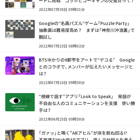
ードに挑戦 ゴッホとゴーギャンの交差点って？
2022年07月30日 09時31分
Googleの“名画パズル”ゲーム「Puzzle Party」
抽象画は難易度高め？ まずは「神奈川沖浪裏」で
腕試し
2022年07月23日 08時02分
BTSゆかりの9都市をアートで“デコる” Google
とのコラボで、メンバーが伝えたいメッセージと
は？
2022年07月16日 09時30分
“視線で話す”アプリ「Look to Speak」 発話が
不自由な人のコミュニケーションを支援 使い勝
手は？
2022年06月25日 09時30分
「ガァッ」と鳴く“ARアヒル”が床を跳ね回る!?
不思議なWeb版ARアプリ 遊んで仕組みを考え