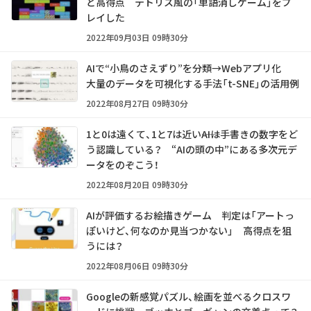
ど高得点 テトリス風の「単語消しゲーム」をプ
レイした
2022年09月03日 09時30分
AIで“小鳥のさえずり”を分類→Webアプリ化
大量のデータを可視化する手法「t-SNE」の活用例
2022年08月27日 09時30分
1と0は遠くて、1と7は近い――AIは手書きの数字をど
う認識している？ “AIの頭の中”にある多次元デ
ータをのぞこう！
2022年08月20日 09時30分
AIが評価するお絵描きゲーム 判定は「アートっ
ぽいけど、何なのか見当つかない」 高得点を狙
うには？
2022年08月06日 09時30分
Googleの新感覚パズル、絵画を並べるクロスワ