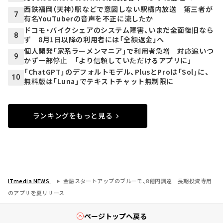
西鉄福岡（天神）駅などで意図しない駅構内放送 第三者が
7
有名YouTuberの音声を不正に流したか
ドコモ・バイクシェアのシステム障害、いまだ全面復旧なら
8
ず 8月1日以降の利用者には「全額返金」へ
個人開発「家系ラーメンマニア」で利用者急増 対応追いつ
9
かず一部停止 「より信頼していただけるアプリに」
「ChatGPT」のデフォルトモデル、PlusとProは「Sol」に、
10
無料版は「Luna」でテキストチャット無制限に
ランキングをもっと見る
ITmedia NEWS
金融スタートアップのブルーモ、8億円調達 長期投資専用
のアプリを夏リリース
ページトップへ戻る