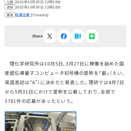
2023年10月05日 12時19分
公開
2023年10月05日 12時18分
更新
松浦立樹
[ITmedia]
著者
Share
理化学研究所は10月5日、3月27日に稼働を始めた国
産超伝導量子コンピュータ初号機の愛称を「叡」（えい、
英語表記は“A”）に決めたと発表した。理研では4月7日
から5月31日にかけて愛称を公募しており、全部で
3781件の応募があったという。