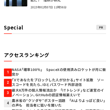
2023年02月07日 11時56分
Special
PR
アクセスランキング
NASA「確率100％」 SpaceXの使用済みロケットが月に衝
1
突か
「Xであなたをブロックした人が分かる」サイト拡散 ソー
2
スコードを見たら、IDとパスワード外部送信
最大6万件の個人情報流出か 「ITトレンド」など運営のイ
3
ノベーション、GitHubの認証情報漏えいで
農水省の“クソダサ”ポスター話題 「AIよりよっぽど良い」
4
の声も 担当者に狙いを聞いた