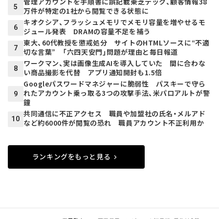
管理アカウントを手順書に誤記載――東芝テック、顧客情報38
5
万件が特定の1社から閲覧できる状態に
キオクシア、フラッシュメモリでメモリ容量を増やせるモ
6
ジュール発表 DRAMの容量不足を補う
東大、60代教授を懲戒処分 サイトのHTMLソースに“不適
7
切な言葉” 「六四天安門」問題が理由と毎日報道
ワークマン、実は画像生成AIを導入していた 間に合わな
8
い商品撮影を代替 アプリ通知開封も1.5倍
Googleパスワードマネジャーに脆弱性 パスキーで守ら
れたアカウント乗っ取る3つの攻撃手法、米パロアルトが警
9
鐘
共同通信に不正アクセス 職員や加盟社の氏名・メルアド
10
など約6000件が閲覧の恐れ 職員アカウント不正利用か
ランキングをもっと見る