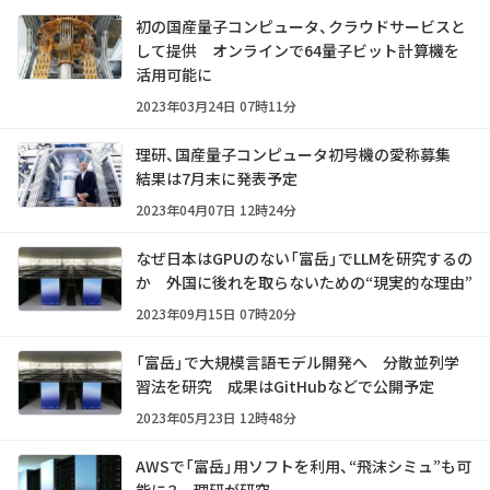
初の国産量子コンピュータ、クラウドサービスと
して提供 オンラインで64量子ビット計算機を
活用可能に
2023年03月24日 07時11分
理研、国産量子コンピュータ初号機の愛称募集
結果は7月末に発表予定
2023年04月07日 12時24分
なぜ日本はGPUのない「富岳」でLLMを研究するの
か 外国に後れを取らないための“現実的な理由”
2023年09月15日 07時20分
「富岳」で大規模言語モデル開発へ 分散並列学
習法を研究 成果はGitHubなどで公開予定
2023年05月23日 12時48分
AWSで「富岳」用ソフトを利用、“飛沫シミュ”も可
能に？ 理研が研究