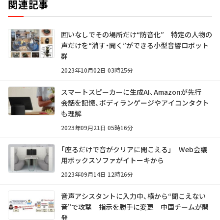
関連記事
囲いなしでその場所だけ“防音化” 特定の人物の
声だけを“消す・聞く”ができる小型音響ロボット
群
2023年10月02日 03時25分
スマートスピーカーに生成AI、Amazonが先行
会話を記憶、ボディランゲージやアイコンタクト
も理解
2023年09月21日 05時16分
「座るだけで音がクリアに聞こえる」 Web会議
用ボックスソファがイトーキから
2023年09月14日 12時26分
音声アシスタントに入力中、横から“聞こえない
音”で攻撃 指示を勝手に変更 中国チームが開
発