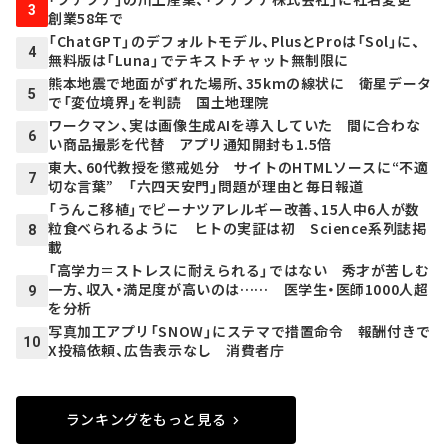
3
創業58年で
「ChatGPT」のデフォルトモデル、PlusとProは「Sol」に、
4
無料版は「Luna」でテキストチャット無制限に
熊本地震で地面がずれた場所、35kmの線状に 衛星データ
5
で「変位境界」を判読 国土地理院
ワークマン、実は画像生成AIを導入していた 間に合わな
6
い商品撮影を代替 アプリ通知開封も1.5倍
東大、60代教授を懲戒処分 サイトのHTMLソースに“不適
7
切な言葉” 「六四天安門」問題が理由と毎日報道
「うんこ移植」でピーナツアレルギー改善、15人中6人が数
粒食べられるように ヒトの実証は初 Science系列誌掲
8
載
「高学力＝ストレスに耐えられる」ではない 秀才が苦しむ
一方、収入・満足度が高いのは…… 医学生・医師1000人超
9
を分析
写真加工アプリ「SNOW」にステマで措置命令 報酬付きで
10
X投稿依頼、広告表示なし 消費者庁
ランキングをもっと見る