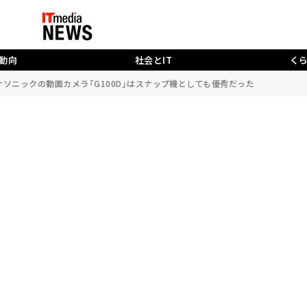
動向
社会とIT
く
ソニックの動画カメラ「G100D」はスナップ機としても優秀だった