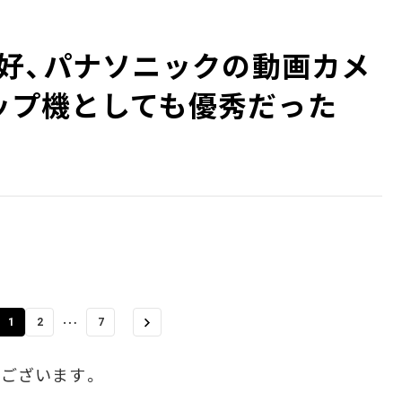
好、パナソニックの動画カメ
ナップ機としても優秀だった
…
1
2
7
とうございます。