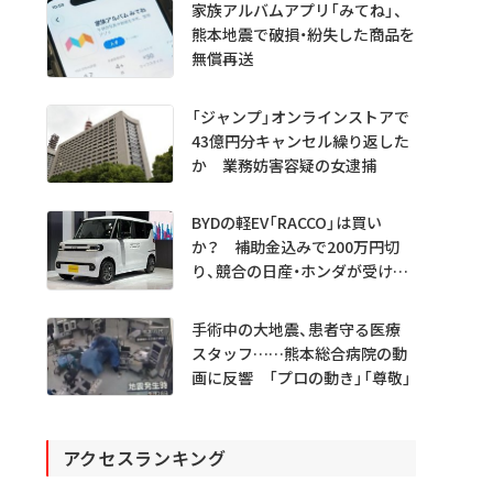
家族アルバムアプリ「みてね」、
熊本地震で破損・紛失した商品を
無償再送
「ジャンプ」オンラインストアで
43億円分キャンセル繰り返した
か 業務妨害容疑の女逮捕
BYDの軽EV「RACCO」は買い
か？ 補助金込みで200万円切
り、競合の日産・ホンダが受ける
衝撃
手術中の大地震、患者守る医療
スタッフ……熊本総合病院の動
画に反響 「プロの動き」「尊敬」
アクセスランキング