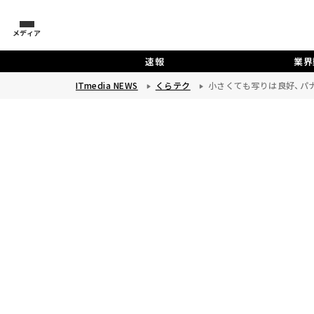
メディア
速報
業界
ITmedia NEWS
くらテク
小さくても写りは良好、パナ