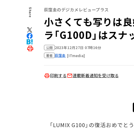
荻窪圭のデジカメレビュープラス
Share
小さくても写りは良
ラ「G100D」はス
2023年12月27日 07時16分
公開
荻窪圭
[ITmedia]
著者
印刷する
連載新着通知を受け取る
「LUMIX G100」の復活おめで