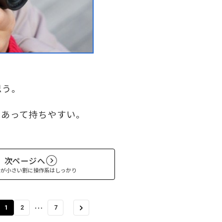
う。
あって持ちやすい。
次ページへ
ィが小さい割に操作系はしっかり
…
1
2
7