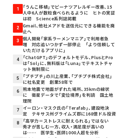
「うんこ移植」でピーナツアレルギー改善、15
1
人中6人が数粒食べられるように ヒトの実証
は初 Science系列誌掲載
Gmail、他社メアドを送信元にできる機能を廃
2
止へ
個人開発「家系ラーメンマニア」で利用者急
3
増 対応追いつかず一部停止 「より信頼して
いただけるアプリに」
「ChatGPT」のデフォルトモデル、PlusとPro
4
は「Sol」に、無料版は「Luna」でテキストチャ
ット無制限に
「プチプチ」の川上産業、「プチプチ株式会社」
5
に社名変更 創業58年で
熊本地震で地面がずれた場所、35kmの線状
6
に 衛星データで「変位境界」を判読 国土地
理院
イーロン・マスク氏の「Terafab」、建設地決
7
定 テキサス州グライムズ郡に168億ドル投資
「高学力＝ストレスに耐えられる」ではない
8
秀才が苦しむ一方、収入・満足度が高いの
は…… 医学生・医師1000人超を分析