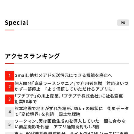
Special
PR
アクセスランキング
Gmail、他社メアドを送信元にできる機能を廃止へ
1
個人開発「家系ラーメンマニア」で利用者急増 対応追いつ
2
かず一部停止 「より信頼していただけるアプリに」
「プチプチ」の川上産業、「プチプチ株式会社」に社名変更
3
創業58年で
熊本地震で地面がずれた場所、35kmの線状に 衛星データ
4
で「変位境界」を判読 国土地理院
ワークマン、実は画像生成AIを導入していた 間に合わな
5
い商品撮影を代替 アプリ通知開封も1.5倍
東大、60代教授を懲戒処分 サイトのHTMLソースに“不適