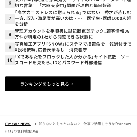
6
切な言葉” 「六四天安門」問題が理由と毎日報道
「高学力＝ストレスに耐えられる」ではない 秀才が苦しむ
一方、収入・満足度が高いのは…… 医学生・医師1000人超
7
を分析
管理アカウントを手順書に誤記載――東芝テック、顧客情報38
8
万件が特定の1社から閲覧できる状態に
写真加工アプリ「SNOW」にステマで措置命令 報酬付きで
9
X投稿依頼、広告表示なし 消費者庁
「Xであなたをブロックした人が分かる」サイト拡散 ソー
10
スコードを見たら、IDとパスワード外部送信
ランキングをもっと見る
ITmedia NEWS
知らないともったいない？ 仕事で活躍しそうな「Window
s 11」の便利機能10選