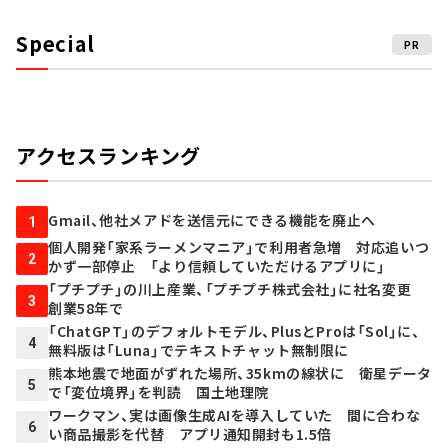
Special
PR
アクセスランキング
Gmail、他社メアドを送信元にできる機能を廃止へ
1
個人開発「家系ラーメンマニア」で利用者急増 対応追いつ
2
かず一部停止 「より信頼していただけるアプリに」
「プチプチ」の川上産業、「プチプチ株式会社」に社名変更
3
創業58年で
「ChatGPT」のデフォルトモデル、PlusとProは「Sol」に、
4
無料版は「Luna」でテキストチャット無制限に
熊本地震で地面がずれた場所、35kmの線状に 衛星データ
5
で「変位境界」を判読 国土地理院
ワークマン、実は画像生成AIを導入していた 間に合わな
6
い商品撮影を代替 アプリ通知開封も1.5倍