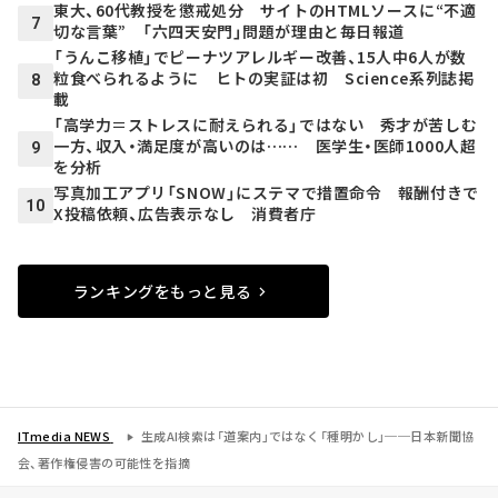
東大、60代教授を懲戒処分 サイトのHTMLソースに“不適
7
切な言葉” 「六四天安門」問題が理由と毎日報道
「うんこ移植」でピーナツアレルギー改善、15人中6人が数
粒食べられるように ヒトの実証は初 Science系列誌掲
8
載
「高学力＝ストレスに耐えられる」ではない 秀才が苦しむ
一方、収入・満足度が高いのは…… 医学生・医師1000人超
9
を分析
写真加工アプリ「SNOW」にステマで措置命令 報酬付きで
10
X投稿依頼、広告表示なし 消費者庁
ランキングをもっと見る
ITmedia NEWS
生成AI検索は「道案内」ではなく「種明かし」──日本新聞協
会、著作権侵害の可能性を指摘