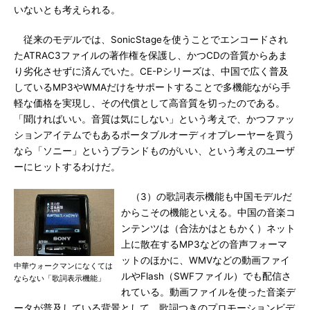
いないとも考えられる。
従来のモデルでは、SonicStageを使うことでエンコードされ
たATRAC3ファイルの著作権を保護し、かつCDの音質からあま
り劣化させずに済んでいた。CE-Pシリーズは、中国で広く普及
しているMP3やWMAだけをサポートすることで多機能ながら手
軽な価格を実現し、その代償として高音質を切ったのである。
「聞ければいい。音質は気にしない」という考えで、かつファッ
ションアイテムでもあるポータブルオーディオプレーヤーを買う
なら「ソニー」というブランドものがいい、という考えのユーザ
ーにヒットするわけだ。
（3）の歌詞表示機能も中国モデルだ
からこその機能といえる。中国の音楽コ
ンテンツは（合法かはともかく）ネット
上に散在するMP3などの音声フォーマ
ットのほかに、WMVなどの動画ファイ
中華ウォークマンになくては
ルやFlash（SWFファイル）でも配信さ
ならない「歌詞表示機能」
れている。動画ファイルを使った音楽デ
ータが普及している背景として、歌詞つきのプロモーションビデ