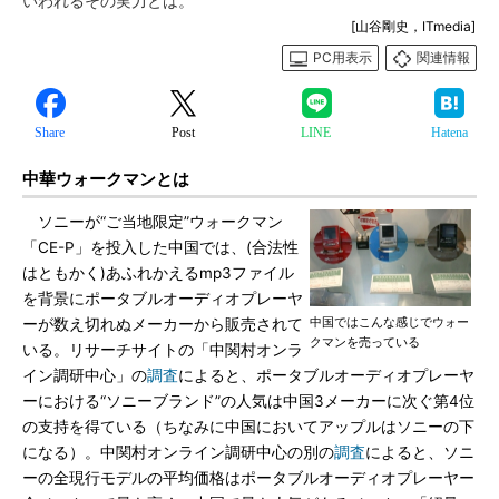
いわれるその実力とは。
[山谷剛史，ITmedia]
PC用表示
関連情報
Share
Post
LINE
Hatena
中華ウォークマンとは
ソニーが“ご当地限定”ウォークマン
「CE-P」を投入した中国では、(合法性
はともかく)あふれかえるmp3ファイル
を背景にポータブルオーディオプレーヤ
中国ではこんな感じでウォー
ーが数え切れぬメーカーから販売されて
クマンを売っている
いる。リサーチサイトの「中関村オンラ
イン調研中心」の
調査
によると、ポータブルオーディオプレーヤ
ーにおける“ソニーブランド”の人気は中国3メーカーに次ぐ第4位
の支持を得ている（ちなみに中国においてアップルはソニーの下
になる）。中関村オンライン調研中心の別の
調査
によると、ソニ
ーの全現行モデルの平均価格はポータブルオーディオプレーヤー