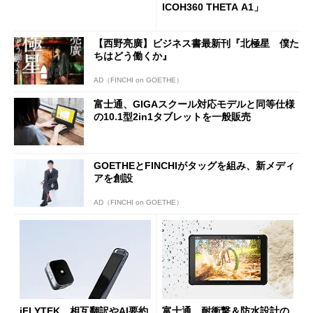
ICOH360 THETA A1」
【西野亮廣】ビジネス書最新刊『北極星 僕た
ちはどう働くか』
AD（FINCHI on GOETHE）
富士通、GIGAスクール対応モデルと同等仕様
の10.1型2in1タブレットを一般販売
GOETHEとFINCHIがタッグを組み、新メディ
アを創設
AD（FINCHI on GOETHE）
iFLYTEK、相互翻訳やAI要約
富士通、耐衝撃＆防水設計の