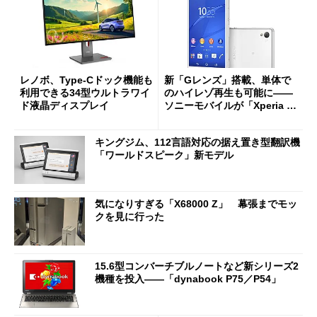
レノボ、Type-Cドック機能も
新「Gレンズ」搭載、単体で
利用できる34型ウルトラワイ
のハイレゾ再生も可能に――
ド液晶ディスプレイ
ソニーモバイルが「Xperia Z
3」を発表
キングジム、112言語対応の据え置き型翻訳機
「ワールドスピーク」新モデル
気になりすぎる「X68000 Z」 幕張までモッ
クを見に行った
15.6型コンバーチブルノートなど新シリーズ2
機種を投入――「dynabook P75／P54」