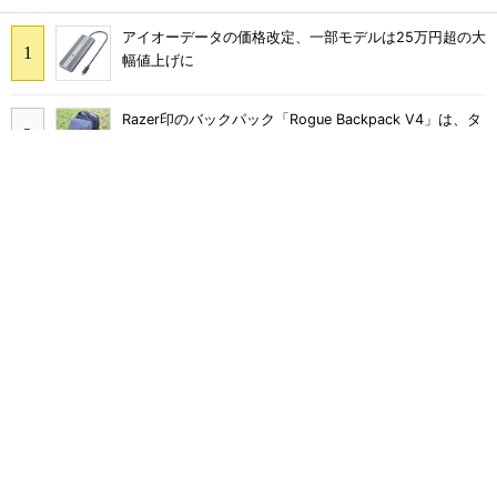
アイオーデータの価格改定、一部モデルは25万円超の大
幅値上げに
Razer印のバックパック「Rogue Backpack V4」は、タ
フで収納力バツグン ゲーマーじゃなくても欲しくなる
「人主導」から「自律実行」へ――進化する
「Microsoft 365 Copilot」の新機能とエージェントAI
の現在地
テプラ、PC接続にも対応したラベルプリンタ「テプラ
PRO」新モデル
Wacom「Cintiq Pro」に迫る実力 27型4K／120Hzで
約30万円のXPPen「Artist Pro 27（Gen 2）」でお絵描
きして分かった魅力と妥協点
10万円台で手に入る、理想の座り心地 電動サポート＆