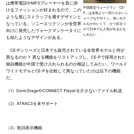
は携帯電話やMP3プレーヤーを首に掛
中国限定ウォークマン「CE-
けるファッションが好まれるので、この
P」は名刺より一回り小さいシ
ような底にストラップを通すデザインと
ャープなデザイン。赤いモデ
なっている。ソニーエリクソンが全世界
ルもかわいくて、かつ目立つ
ので日本でも人気が出るかも
向けに発売したウォークマンケータイに
しれない
も似たようなデザインがある。
CE-Pシリーズと日本でも販売されている全世界モデルと何が
異なるのか？ 異なる機能をリストアップし、CE-Pで採用された
独自機能が中国で受け入れられるのか検証してみたい。ワールド
ワイドモデルとCE-Pを比較して異なっていたのは以下の機能
だ。
（1）SonicStageやCONNECT Playerを介さないファイル転送
（2）ATRAC3を未サポート
（3）歌詞表示機能