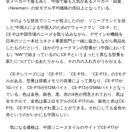
全メーカーで最も高く、中国で最も人気があるメーカー「紐曼」
（Newman）の全モデル平均価格の倍以上となっている。
そのような状況でソニーが投入したのが、ソニーブランドを冠
した“中国人による中国人のための”ウォークマン「CE-P」だ。
CE-Pは中国市場のニーズを取り込みながら、デザインや機能を
日本のソニー本社コネクト事業部門と一緒に協力しながら商品化
したものだという。ほかのウォークマンの型番が（中国において
も）“NW”で始まっているのにCE-Pというまったく異なる型番を
新たにつけているあたりからも、その力の入れ方がうかがえる。
CE-Pシリーズには「CE-P17」「CE-P15」「CE-P13」の3モデ
ルがある。型番は搭載メモリの容量によって異なり、CE-P17が
1Gバイト、CE-P15が512Mバイト、CE-P13が256Mバイトとなっ
ている。色は金色、銀色、黒、赤の4色が用意されており、黒は
全モデルで、金色は最上位モデルのCE-P17のみ、銀色と赤はCE-
P15、CE-P13でそれぞれ選ぶことができる。それにしても金色や
赤というのがいかにも中国らしい。
気になる価格は、中国ソニースタイルのサイトでCE-P17が