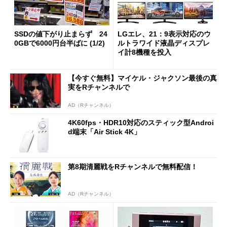
SSDの値下がり止まらず 24
LGエレ、21：9表示対応のウ
0GBで6000円台半ばに (1/2)
ルトラワイド液晶ディスプレ
イ計8機種を投入
【今すぐ無料】マイケル・ジャクソン最後の真
実をRチャンネルで
AD（Rチャンネル）
4K60fps・HDR10対応のスティック型Androi
d端末「Air Stick 4K」
第8期清麗戦をRチャンネルで無料配信！
AD（Rチャンネル）