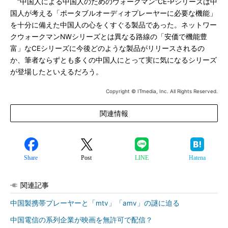
“中国人による中国人のためのウォークマン”CE-Pシリーズは中
国人が考える「ポータブルオーディオプレーヤーに必要な機能」
を十分に備えた中国人の心をくすぐる製品であった。ネットワー
クウォークマンNWシリーズとは異なる路線の「安価で機能豊
富」なCEシリーズに今後どのような製品がリリースされるの
か、筆者ならずとも多くの中国人にとって実に気になるシリーズ
が登場したといえるだろう。
Copyright © ITmedia, Inc. All Rights Reserved.
関連情報
Share
Post
LINE
Hatena
関連記事
中国製携帯プレーヤーと「mtv」「amv」の謎に迫る
中国電信の系列企業が映画を無許可で配信？