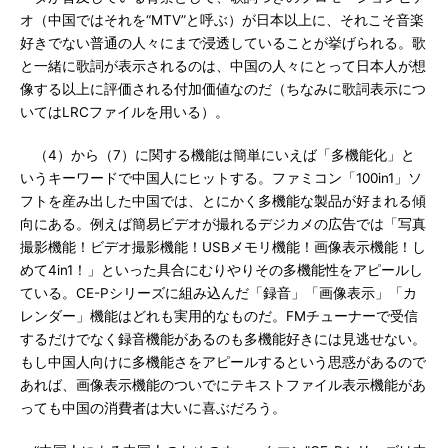
オ（中国ではそれを“MTV”と呼ぶ）が日本以上に、それこそ音楽
好きでない普通の人々にまで浸透していることが挙げられる。歌
と一緒に歌詞が表示されるのは、中国の人々にとって日本人が想
像する以上に評価される付加価値なのだ（ちなみに歌詞表示につ
いてはLRCファイルを用いる）。
（4）から（7）に関する機能は簡単にいえば「多機能化」と
いうキーワードで中国人にヒットする。ファミコン「100in1」ソ
フトを産み出した中国では、とにかく多機能な製品が好まれる傾
向にある。例えば簡易ビデオが撮れるデジカメの広告では「写真
撮影機能！ビデオ撮影機能！USBメモリ機能！画像表示機能！し
めて4in1！」といった具合にむりやりその多機能性をアピールし
ている。CE-Pシリーズに組み込んだ「録音」「画像表示」「カ
レンダー」機能はどれも実用的なものだ。FMチューナーで受信
するだけでなく録音機能があるのも多機能好きには見逃せない。
もし中国人向けに多機能さをアピールするという思惑があるので
あれば、画像表示機能のついでにテキストファイル表示機能があ
っても中国の消費者は大いに喜ぶだろう。