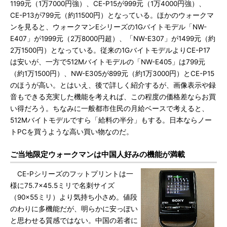
1199元（1万7000円強）、CE-P15が999元（1万4000円強）、
CE-P13が799元（約11500円）となっている。ほかのウォークマ
ンを見ると、ウォークマンEシリーズの1Gバイトモデル「NW-
E407」が1999元（2万8000円超）、「NW-E307」が1499元（約
2万1500円）となっている。従来の1GバイトモデルよりCE-P17
は安いが、一方で512Mバイトモデルの「NW-E405」は799元
（約1万1500円）、NW-E305が899元（約1万3000円）とCE-P15
のほうが高い。とはいえ、後で詳しく紹介するが、画像表示や録
音もできる充実した機能を考えれば、この程度の価格差ならお買
い得だろう。ちなみに一般都市住民の月給ベースで考えると、
512Mバイトモデルですら「給料の半分」もする。日本ならノー
トPCを買うような高い買い物なのだ。
ご当地限定ウォークマンは中国人好みの機能が満載
CE-Pシリーズのフットプリントは一
様に75.7×45.5ミリで名刺サイズ
（90×55ミリ）より気持ち小さめ。値段
のわりに多機能だが、明らかに安っぽい
と思わせる質感ではない。中国の若者に