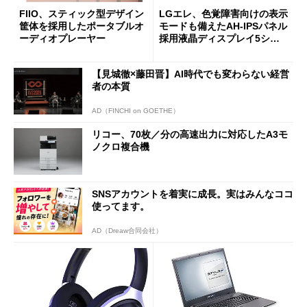
FIIO、スティック型デザイン
LGエレ、色覚障害向けの表示
筐体を採用したポータブルオ
モードも備えたAH-IPSパネル
ーディオプレーヤー
採用液晶ディスプレイ5シリ
ーズを発売
【見城徹×藤田晋】AI時代でも変わらない経営
者の本質
AD（FINCHI on GOETHE）
リコー、70枚／分の高速出力に対応したA3モ
ノクロ複合機
SNSアカウントを着実に成長。実はみんなココ
使ってます。
AD（Dreaw合同会社）