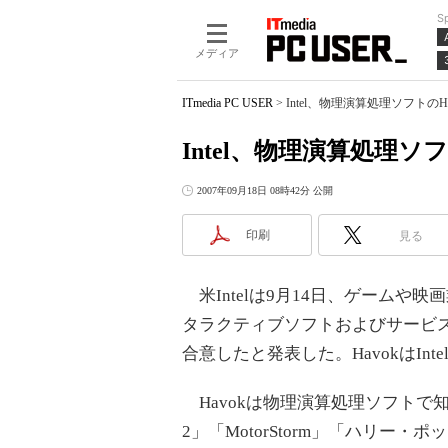
S
メディア
ITmedia PC USER
>
Intel、物理演算処理ソフトのH
Intel、物理演算処理ソフ
2007年09月18日 08時42分 公開
印刷
見る
米Intelは9月14日、ゲームや
タラクティブソフトおよびサービス
合意したと発表した。HavokはIn
Havokは物理演算処理ソフトで
2」「MotorStorm」「ハリ