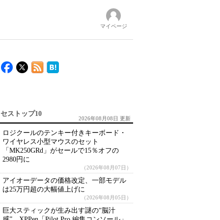
マイページ
セストップ10
2026年08月08日 更新
ロジクールのテンキー付きキーボード・
ワイヤレス小型マウスのセット
「MK250GRd」がセールで15％オフの
2980円に
（2026年08月07日）
アイオーデータの価格改定、一部モデル
は25万円超の大幅値上げに
（2026年08月05日）
巨大スティックが生み出す謎の“脳汁
感” XPPen「Pilot Pro 編集コンソール」