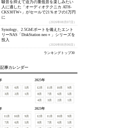
騒音を抑えて迫力の重低音を楽しみたい
人に適した「オーディオテクニカ ATH-
CKS30TW+」がセールで21％オフの1万円
に
（2026年08月07日）
Synology、2.5GbEポートを備えたエント
リーNAS「DiskStation neo＋」シリーズを
投入
（2026年08月06日）
ランキングトップ30
去記事カレンダー
年
2025年
7月
6月
5月
12月
11月
10月
9月
3月
2月
1月
8月
7月
6月
5月
4月
3月
2月
1月
年
2023年
11月
10月
9月
12月
11月
10月
9月
7月
6月
5月
8月
7月
6月
5月