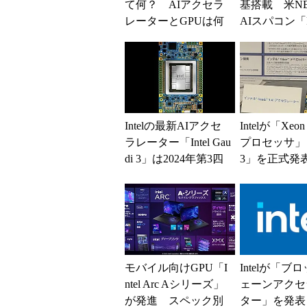
て何？ AIアクセラ
基搭載 米NE
レーターとGPUは何
AIスパコン「Pe
が違う？ NVIDIAや
er」がついに稼.
AM...
Intelの最新AIアクセ
Intelが「Xeon 
ラレーター「Intel Gau
プロセッサ」「
di 3」は2024年第3四
3」を正式発
半期から本格出荷...
製品は順次出荷
モバイル向けGPU「I
Intelが「ブ
ntel Arc Aシリーズ」
ェーンアクセ
が発進 スペック別
ター」を発表 