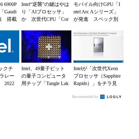
6 6900P
Intel“逆襲”の鍵はやは
モバイル向けGPU「I
Gaudi
り「AIプロセッサ」
ntel Arc Aシリーズ」
表 搭載
か 次世代CPU「Cor
が発進 スペック別
開...
e Ultra（Meteor...
に3シリーズを順次投
入
ロックチ
Intel、49量子ビット
Intelが「次世代Xeon
ラレー
の量子コンピュータ
プロセッサ（Sapphire
2022
用チップ「Tangle Lak
Rapids）」をチラ見
e」の開発に成功
せ 広帯域メモリ
Recommended by
内...