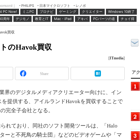
ponsord｜
日本マイクロソフト
レノボ
PHILIPS
ミニPC
プロナビ
ゲーミング
クリエイター
Windows 10終了
AI PC Now!
30周年
デジモノ
教育とIT
Mac・iPad
アキバ
PCパーツの道
チョイ得
avok買収
トのHavok買収
[
ITmedia
]
アク
Share
映画業界のデジタルメディアクリエーター向けに、イン
を提供する、アイルランドHavokを買収することで
telの完全子会社となる。
知られており、同社のソフト開発ツールは、「Halo
ー・ポッターと不死鳥の騎士団」などのビデオゲームや「マ