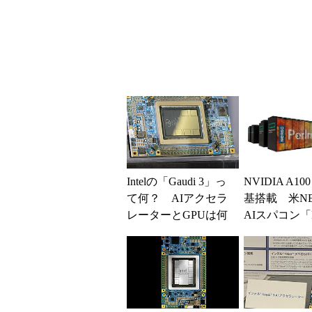
に3シリーズを順次投
年内に出荷
入
Intelの「Gaudi 3」っ
NVIDIA A10
て何？ AIアクセラ
基搭載 米NE
レーターとGPUは何
AIスパコン「Pe
が違う？ NVIDIAや
er」がついに稼.
AM...