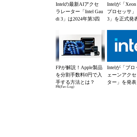
Intelの最新AIアクセ
Intelが「Xeon 
ラレーター「Intel Gau
プロセッサ」「
di 3」は2024年第3四
3」を正式発
半期から本格出荷...
製品は順次出荷
FPが解説！Apple製品
Intelが「ブ
を分割手数料0円で入
ェーンアクセ
手する方法とは？
ター」を発表 
PR(Fav-Log)
年内に出荷