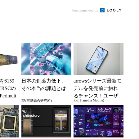
e」の開発に成功
せ 広帯域メモリ
Recommended by
内...
0を6159
日本の創薬力低下、
arrowsシリーズ最新モ
RSCの
その本当の課題とは
デルを発売前に触れ
rlmutt
るチャンス！ユーザ
PR( ITmedia Mobile)
PR(三菱総合研究所)
..
ー座談会開催