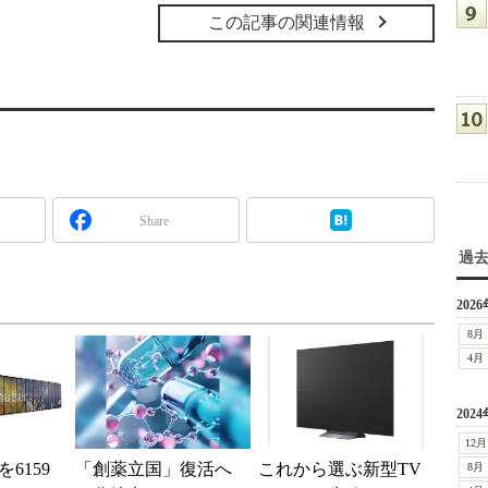
この記事の関連情報
Share
過
2026
8月
4月
2024
12月
0を6159
「創薬立国」復活へ
これから選ぶ新型TV
8月