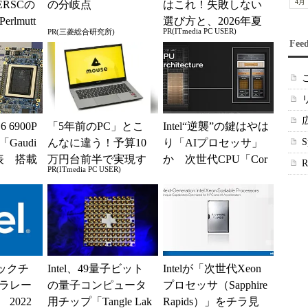
4月
RSCの
の分岐点
はこれ！失敗しない
rlmutt
選び方と、2026年夏
PR(ITmedia PC USER)
PR(三菱総合研究所)
..
の一押しモデル
Fee
6 6900P
「5年前のPC」とこ
Intel“逆襲”の鍵はやは
Gaudi
んなに違う！予算10
り「AIプロセッサ」
表 搭載
万円台前半で実現す
か 次世代CPU「Cor
PR(ITmedia PC USER)
開...
る快適PCライフ
e Ultra（Meteor...
ロックチ
Intel、49量子ビット
Intelが「次世代Xeon
ラレー
の量子コンピュータ
プロセッサ（Sapphire
2022
用チップ「Tangle Lak
Rapids）」をチラ見