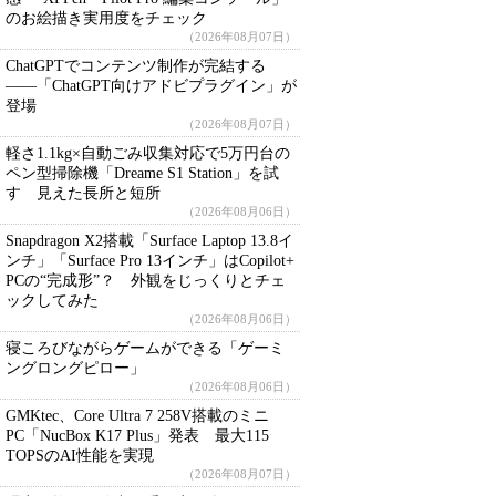
のお絵描き実用度をチェック
（2026年08月07日）
ChatGPTでコンテンツ制作が完結する
――「ChatGPT向けアドビプラグイン」が
登場
（2026年08月07日）
軽さ1.1kg×自動ごみ収集対応で5万円台の
ペン型掃除機「Dreame S1 Station」を試
す 見えた長所と短所
（2026年08月06日）
Snapdragon X2搭載「Surface Laptop 13.8イ
ンチ」「Surface Pro 13インチ」はCopilot+
PCの“完成形”？ 外観をじっくりとチェ
ックしてみた
（2026年08月06日）
寝ころびながらゲームができる「ゲーミ
ングロングピロー」
（2026年08月06日）
GMKtec、Core Ultra 7 258V搭載のミニ
PC「NucBox K17 Plus」発表 最大115
TOPSのAI性能を実現
（2026年08月07日）