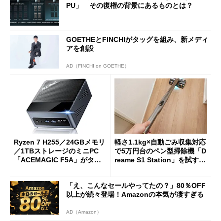
PU」 その復権の背景にあるものとは？
GOETHEとFINCHIがタッグを組み、新メディ
アを創設
AD（FINCHI on GOETHE）
Ryzen 7 H255／24GBメモリ
軽さ1.1kg×自動ごみ収集対応
／1TBストレージのミニPC
で5万円台のペン型掃除機「D
「ACEMAGIC F5A」がタイ
reame S1 Station」を試す
ムセールで41％オフの10万69
見えた長所と短所
98円に
「え、こんなセールやってたの？」80％OFF
以上が続々登場！Amazonの本気が凄すぎる
AD（Amazon）