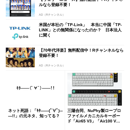
ルなら登録不要！
AD（Rチャンネル）
米国が本社の「TP-Link」 本当に中国「TP-
LINK」との無関係になったのか？ 日本法人
に聞く
【70年代洋楽】無料配信中！Rチャンネルなら
登録不要！
AD（Rチャンネル）
ネット死語：「ｷﾀ――(ﾟ∀ﾟ)―
三陽合同、NuPhy製ロープロ
―!!」の元ネタ、知ってる？
ファイルメカニカルキーボー
ド「Air65 V3」「Air100 V
3」を発売