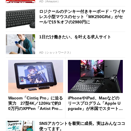
AD（Amazon）
ロジクールのテンキー付きキーボード・ワイヤ
レス小型マウスのセット「MK250GRd」がセ
ールで15％オフの2980円に
1日だけ働きたい、を叶える求人サイト
AD（ショットワークス）
Wacom「Cintiq Pro」に迫る
iPhoneやiPad、Macなどの
実力 27型4K／120Hzで約3
リースプログラム「Apple U
0万円のXPPen「Artist Pro 2
pgrade」が米国でスタート／
7（Gen 2）」でお絵描きして
Bluetooth LEの新規格「Blu
分かった魅力と妥協点
etooth High Data Throughp
SNSアカウントを着実に成長。実はみんなココ
ut」が明...
使ってます。