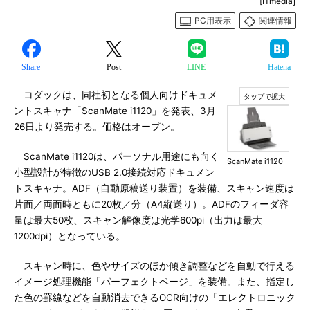
[ITmedia]
PC用表示
関連情報
Share
Post
LINE
Hatena
コダックは、同社初となる個人向けドキュメ
ントスキャナ「ScanMate i1120」を発表、3月
26日より発売する。価格はオープン。
ScanMate i1120は、パーソナル用途にも向く
ScanMate i1120
小型設計が特徴のUSB 2.0接続対応ドキュメン
トスキャナ。ADF（自動原稿送り装置）を装備、スキャン速度は
片面／両面時ともに20枚／分（A4縦送り）。ADFのフィーダ容
量は最大50枚、スキャン解像度は光学600pi（出力は最大
1200dpi）となっている。
スキャン時に、色やサイズのほか傾き調整などを自動で行える
イメージ処理機能「パーフェクトページ」を装備。また、指定し
た色の罫線などを自動消去できるOCR向けの「エレクトロニック