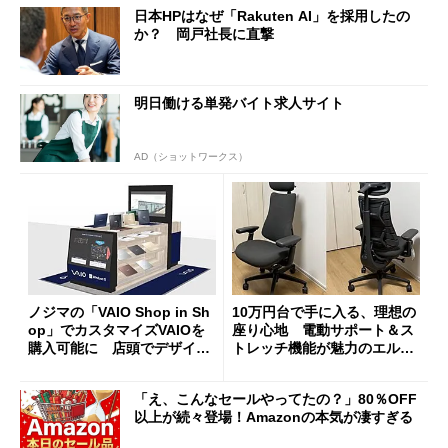
日本HPはなぜ「Rakuten AI」を採用したの
か？ 岡戸社長に直撃
明日働ける単発バイト求人サイト
AD（ショットワークス）
ノジマの「VAIO Shop in Sh
10万円台で手に入る、理想の
op」でカスタマイズVAIOを
座り心地 電動サポート＆ス
購入可能に 店頭でデザイン
トレッチ機能が魅力のエルゴ
や質感を確認しながら購入可
ノミクスチェア「LiberNovo
能
Omni Gen」を試す
「え、こんなセールやってたの？」80％OFF
以上が続々登場！Amazonの本気が凄すぎる