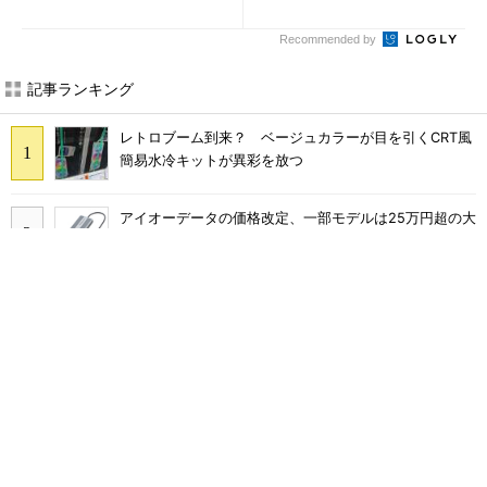
投入
Recommended by
記事ランキング
レトロブーム到来？ ベージュカラーが目を引くCRT風
簡易水冷キットが異彩を放つ
アイオーデータの価格改定、一部モデルは25万円超の大
幅値上げに
三陽合同、NuPhy製ロープロファイルメカニカルキーボ
ード「Air65 V3」「Air100 V3」を発売
GMKtec、Core Ultra 7 258V搭載のミニPC「NucBox
K17 Plus」発表 最大115 TOPSのAI性能を実現
ロジクールのテンキー付きキーボード・ワイヤレス小型
マウスのセット「MK250GRd」がセールで15％オフの