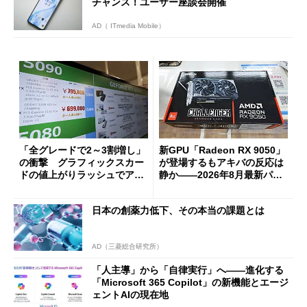
チャンス！ユーザー座談会開催
AD（ ITmedia Mobile）
「全グレードで2～3割増し」
新GPU「Radeon RX 9050」
の衝撃 グラフィックスカー
が登場するもアキバの反応は
ドの値上がりラッシュでアキ
静か――2026年8月最新パー
バの購入制限が深刻化
ツ事情
日本の創薬力低下、その本当の課題とは
AD（三菱総合研究所）
「人主導」から「自律実行」へ――進化する
「Microsoft 365 Copilot」の新機能とエージ
ェントAIの現在地