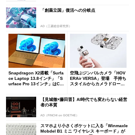
「創薬立国」復活への分岐点
AD（三菱総合研究所）
Snapdragon X2搭載「Surfa
空飛ぶジンバルカメラ「HOV
ce Laptop 13.8インチ」「S
ERAir VERSA」登場 手持ち
urface Pro 13インチ」はCop
スタイルからカメラドローン
ilot+ PCの“完成形”？ 外観
に合体変形
をじっくりとチェックしてみ
【見城徹×藤田晋】AI時代でも変わらない経営
た
者の本質
AD（FINCHI on GOETHE）
スマホより小さくポケットに入る「Winmaxle
Mobdel B1 ミニ ワイヤレス キーボード」が