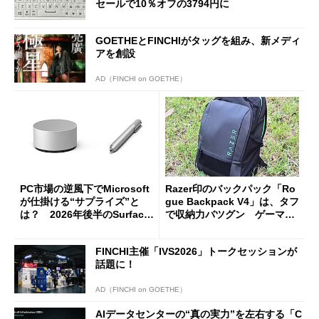
セールで10％オフの3794円に
GOETHEとFINCHIがタッグを組み、新メディ
アを創設
AD（FINCHI on GOETHE）
PC市場の逆風下でMicrosoft
Razer印のバックパック「Ro
が仕掛ける“サプライズ”と
gue Backpack V4」は、タフ
は？ 2026年後半のSurface
で収納力バツグン ゲーマー
新製品を予想する
じゃなくても欲しくなる
FINCHI主催「IVS2026」トークセッションが
話題に！
AD（FINCHI on GOETHE）
AIデータセンターの“真の実力”を左右する「C