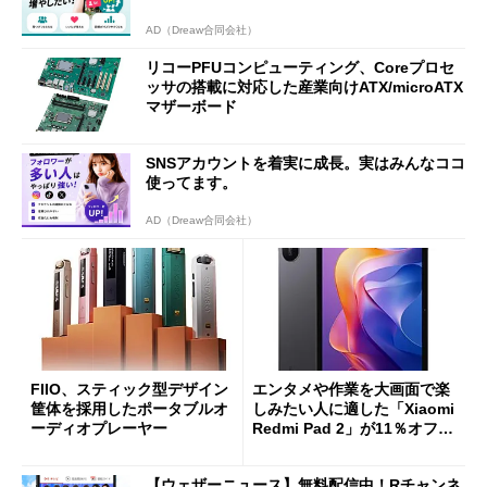
AD（Dreaw合同会社）
リコーPFUコンピューティング、Coreプロセ
ッサの搭載に対応した産業向けATX/microATX
マザーボード
SNSアカウントを着実に成長。実はみんなココ
使ってます。
AD（Dreaw合同会社）
FIIO、スティック型デザイン
エンタメや作業を大画面で楽
筐体を採用したポータブルオ
しみたい人に適した「Xiaomi
ーディオプレーヤー
Redmi Pad 2」が11％オフの
2万4980円に
【ウェザーニュース】無料配信中！Rチャンネ