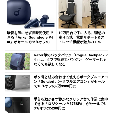
騒音を気にせず長時間使用で
10万円台で手に入る、理想の
きる「Anker Soundcore P4
座り心地 電動サポート＆ス
0i」がセールで25％オフの59
トレッチ機能が魅力のエルゴ
90円に
ノミクスチェア「LiberNovo
Omni Gen」を試す
Razer印のバックパック「Rogue Backpack V
4」は、タフで収納力バツグン ゲーマーじゃ
なくても欲しくなる
ポタ電と組み合わせて使えるポータブルエアコ
ン「Soraiori ポータブルエアコン」がセール
で16％オフの2万9980円に
手首を動かさず静かなクリック音で作業に集中
できる「ロジクール M575SPd」がセールで3
3％オフの5280円に