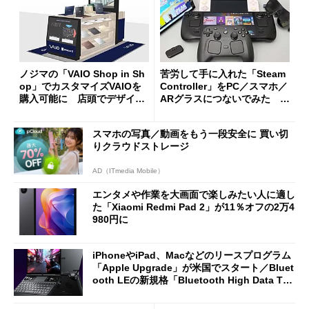
ノジマの「VAIO Shop in Sh
苦労して手に入れた「Steam
op」でカスタマイズVAIOを
Controller」をPC／スマホ／
購入可能に 店頭でデザイン
ARグラスにつないでみた ゲ
や質感を確認しながら購入可
ーム体験や実用性は？
能
スマホの写真／動画をもう一段安全に 買い切
りクラウドストレージ
AD（ITmedia Mobile）
エンタメや作業を大画面で楽しみたい人に適し
た「Xiaomi Redmi Pad 2」が11％オフの2万4
980円に
iPhoneやiPad、Macなどのリースプログラム
「Apple Upgrade」が米国でスタート／Bluet
ooth LEの新規格「Bluetooth High Data Thr
oughput」が明...