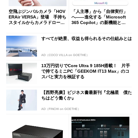
空飛ぶジンバルカメラ「HOV
「人主導」から「自律実行」
ERAir VERSA」登場 手持ち
へ――進化する「Microsoft
スタイルからカメラドローン
365 Copilot」の新機能とエ
に合体変形
ージェントAIの現在地
すべてが絶景、収益も得られるその仕組みとは
AD（COCO VILLA on GOETHE）
13万円切りでCore Ultra 9 185H搭載！ 片手
で持てるミニPC「GEEKOM IT13 Max」のコ
スパと実力を検証する
【西野亮廣】ビジネス書最新刊『北極星 僕た
ちはどう働くか』
AD（FINCHI on GOETHE）