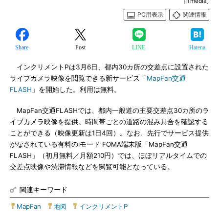
[ITmedia]
PC用表示
関連情報
Share
Post
LINE
Hatena
インクリメントPは3月6日、都内30カ所の交差点に設置された
ライブカメラ映像を閲覧できる新サービス「
MapFan交通
FLASH
」を開始した。利用は無料。
MapFan交通FLASHでは、都内一般道の主要交差点30カ所のラ
イブカメラ映像を提供。時間帯ごとの道路の混み具合を確認する
ことができる（映像更新は1日4回）。なお、先行でサービス提供
がなされている有料のiモード FOMA端末版「MapFan交通
FLASH」（初月無料／月額210円）では、ほぼリアルタイムでの
交差点映像や渋滞情報などを閲覧可能となっている。
関連キーワード
MapFan
|
地図
|
インクリメントP