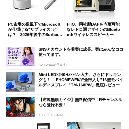
PC市場の逆風下でMicrosoft
FIIO、同社製DAPを内蔵可能
が仕掛ける“サプライズ”と
なレトロ調デザインのBlueto
は？ 2026年後半のSurface
othワイヤレススピーカー
新製品を予想する
SNSアカウントを着実に成長。実はみんなココ
使ってます。
AD（Dreaw合同会社）
Mini LED×240Hz×ペン入力、さらにドッキン
グも！ EHOMEWEIの"全部入り"16型モバイ
ルディスプレイ「TM-160PW」徹底レビュー
【逆境無頼カイジ】無料配信中！Rチャンネル
なら登録不要！
AD（Rチャンネル）