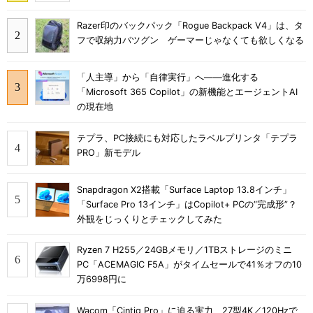
Razer印のバックパック「Rogue Backpack V4」は、タ
フで収納力バツグン ゲーマーじゃなくても欲しくなる
「人主導」から「自律実行」へ――進化する
「Microsoft 365 Copilot」の新機能とエージェントAI
の現在地
テプラ、PC接続にも対応したラベルプリンタ「テプラ
PRO」新モデル
Snapdragon X2搭載「Surface Laptop 13.8インチ」
「Surface Pro 13インチ」はCopilot+ PCの“完成形”？
外観をじっくりとチェックしてみた
Ryzen 7 H255／24GBメモリ／1TBストレージのミニ
PC「ACEMAGIC F5A」がタイムセールで41％オフの10
万6998円に
Wacom「Cintiq Pro」に迫る実力 27型4K／120Hzで