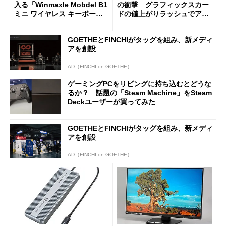
入る「Winmaxle Mobdel B1
の衝撃 グラフィックスカー
ミニ ワイヤレス キーボー
ドの値上がりラッシュでアキ
ド」がセールで10％オフの37
バの購入制限が深刻化
94円に
GOETHEとFINCHIがタッグを組み、新メディ
アを創設
AD（FINCHI on GOETHE）
ゲーミングPCをリビングに持ち込むとどうな
るか？ 話題の「Steam Machine」をSteam
Deckユーザーが買ってみた
GOETHEとFINCHIがタッグを組み、新メディ
アを創設
AD（FINCHI on GOETHE）