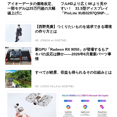
アイオーデータの価格改定、
フルHDより広く4Kより見や
一部モデルは25万円超の大幅
すい！ 31.5型ディスプレイ
値上げに
「ProLite XUB3297QSNP-B
1J」がテレワークにピッタリ
な理由
【西野亮廣】つくりたいものを追求できる環境
の作り方とは
AD（FINCHI on GOETHE）
新GPU「Radeon RX 9050」が登場するもア
キバの反応は静か――2026年8月最新パーツ事
情
すべてが絶景、収益も得られるその仕組みとは
AD（COCO VILLA on GOETHE）