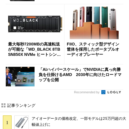
最大毎秒7200MBの高速転送
FIIO、スティック型デザイン
が可能な「WD_BLACK 8TB
筐体を採用したポータブルオ
SN850X NVMe ヒートシンク
ーディオプレーヤー
付き」が18％オフの17万508
7円に
「AIハイパースケール」でNVIDIAに真っ向勝
負を仕掛けるAMD 2030年に向けたロードマ
ップを公開
Recommended by
記事ランキング
アイオーデータの価格改定、一部モデルは25万円超の大
幅値上げに