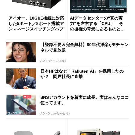
アイオー、10GbE接続に対応
AIデータセンターの“真の実
した5ポート／8ポート搭載ア
力”を左右する「CPU」 そ
ンマネージスイッチングハブ
の復権の背景にあるものと
は？
【登録不要＆完全無料】80年代洋楽がRチャン
ネルで見放題
AD（Rチャンネル）
日本HPはなぜ「Rakuten AI」を採用したの
か？ 岡戸社長に直撃
SNSアカウントを着実に成長。実はみんなココ
使ってます。
AD（Dreaw合同会社）