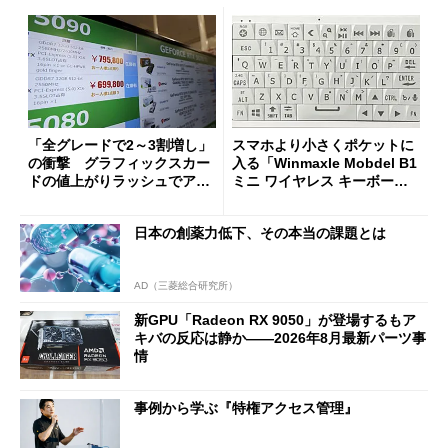
「全グレードで2～3割増し」
スマホより小さくポケットに
の衝撃 グラフィックスカー
入る「Winmaxle Mobdel B1
ドの値上がりラッシュでアキ
ミニ ワイヤレス キーボー
バの購入制限が深刻化
ド」がセールで10％オフの37
94円に
日本の創薬力低下、その本当の課題とは
AD（三菱総合研究所）
新GPU「Radeon RX 9050」が登場するもア
キバの反応は静か――2026年8月最新パーツ事
情
事例から学ぶ『特権アクセス管理』