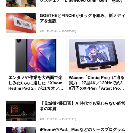
クスチェア「LiberNovo Omni Gen」を試す
GOETHEとFINCHIがタッグを組み、新メディ
アを創設
AD（FINCHI on GOETHE）
エンタメや作業を大画面で楽
Wacom「Cintiq Pro」に迫る
しみたい人に適した「Xiaomi
実力 27型4K／120Hzで約3
Redmi Pad 2」が11％オフの
0万円のXPPen「Artist Pro 2
2万4980円に
7（Gen 2）」でお絵描きして
分かった魅力と妥協点
【見城徹×藤田晋】AI時代でも変わらない経営
者の本質
AD（FINCHI on GOETHE）
iPhoneやiPad、Macなどのリースプログラム