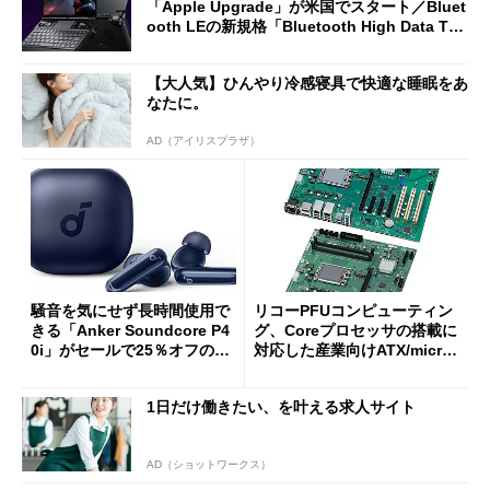
「Apple Upgrade」が米国でスタート／Bluet
ooth LEの新規格「Bluetooth High Data Thr
oughput」が明...
【大人気】ひんやり冷感寝具で快適な睡眠をあ
なたに。
AD（アイリスプラザ）
騒音を気にせず長時間使用で
リコーPFUコンピューティン
きる「Anker Soundcore P4
グ、Coreプロセッサの搭載に
0i」がセールで25％オフの59
対応した産業向けATX/micro
90円に
ATXマザーボード
1日だけ働きたい、を叶える求人サイト
AD（ショットワークス）