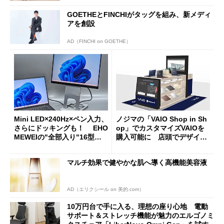
GOETHEとFINCHIがタッグを組み、新メディ
アを創設
AD（FINCHI on GOETHE）
Mini LED×240Hz×ペン入力、
ノジマの「VAIO Shop in Sh
さらにドッキングも！ EHO
op」でカスタマイズVAIOを
MEWEIの"全部入り"16型モ
購入可能に 店頭でデザイン
バイルディスプレイ「TM-16
や質感を確認しながら購入可
0PW」徹底レビュー
能
マルチ効果で健やかな肌へ導く高機能美容液
AD（エリクシール on 美的.com）
10万円台で手に入る、理想の座り心地 電動
サポート＆ストレッチ機能が魅力のエルゴノミ