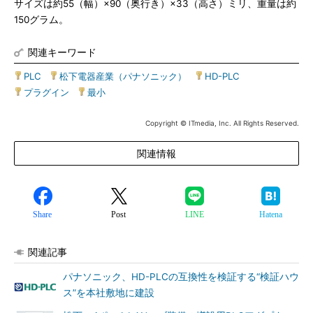
サイズは約55（幅）×90（奥行き）×33（高さ）ミリ、重量は約
150グラム。
関連キーワード
PLC
|
松下電器産業（パナソニック）
|
HD-PLC
|
プラグイン
|
最小
Copyright © ITmedia, Inc. All Rights Reserved.
関連情報
Share
Post
LINE
Hatena
関連記事
パナソニック、HD-PLCの互換性を検証する“検証ハウ
ス”を本社敷地に建設