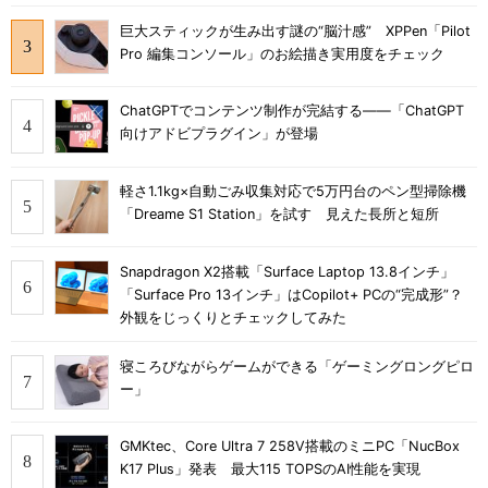
巨大スティックが生み出す謎の“脳汁感” XPPen「Pilot
Pro 編集コンソール」のお絵描き実用度をチェック
ChatGPTでコンテンツ制作が完結する――「ChatGPT
向けアドビプラグイン」が登場
軽さ1.1kg×自動ごみ収集対応で5万円台のペン型掃除機
「Dreame S1 Station」を試す 見えた長所と短所
Snapdragon X2搭載「Surface Laptop 13.8インチ」
「Surface Pro 13インチ」はCopilot+ PCの“完成形”？
外観をじっくりとチェックしてみた
寝ころびながらゲームができる「ゲーミングロングピロ
ー」
GMKtec、Core Ultra 7 258V搭載のミニPC「NucBox
K17 Plus」発表 最大115 TOPSのAI性能を実現