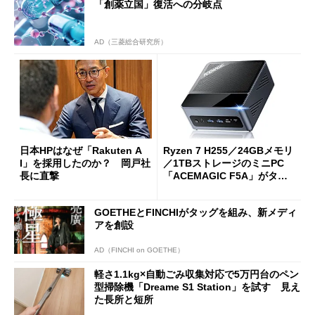
「創薬立国」復活への分岐点
AD（三菱総合研究所）
日本HPはなぜ「Rakuten A
Ryzen 7 H255／24GBメモリ
I」を採用したのか？ 岡戸社
／1TBストレージのミニPC
長に直撃
「ACEMAGIC F5A」がタイ
ムセールで41％オフの10万69
98円に
GOETHEとFINCHIがタッグを組み、新メディ
アを創設
AD（FINCHI on GOETHE）
軽さ1.1kg×自動ごみ収集対応で5万円台のペン
型掃除機「Dreame S1 Station」を試す 見え
た長所と短所