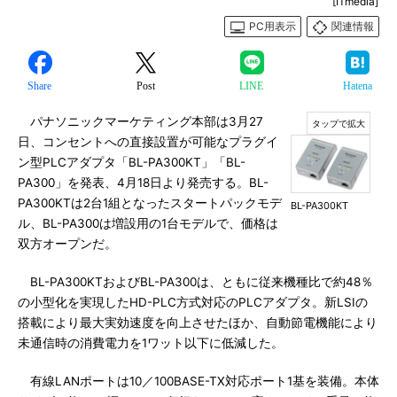
[ITmedia]
PC用表示
関連情報
Share
Post
LINE
Hatena
パナソニックマーケティング本部は3月27
日、コンセントへの直接設置が可能なプラグイ
ン型PLCアダプタ「BL-PA300KT」「BL-
PA300」を発表、4月18日より発売する。BL-
PA300KTは2台1組となったスタートパックモデ
BL-PA300KT
ル、BL-PA300は増設用の1台モデルで、価格は
双方オープンだ。
BL-PA300KTおよびBL-PA300は、ともに従来機種比で約48％
の小型化を実現したHD-PLC方式対応のPLCアダプタ。新LSIの
搭載により最大実効速度を向上させたほか、自動節電機能により
未通信時の消費電力を1ワット以下に低減した。
有線LANポートは10／100BASE-TX対応ポート1基を装備。本体