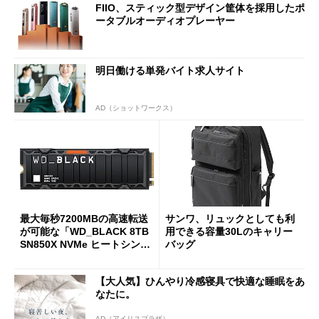
FIIO、スティック型デザイン筐体を採用したポ
ータブルオーディオプレーヤー
明日働ける単発バイト求人サイト
AD（ショットワークス）
最大毎秒7200MBの高速転送
サンワ、リュックとしても利
が可能な「WD_BLACK 8TB
用できる容量30Lのキャリー
SN850X NVMe ヒートシンク
バッグ
付き」が18％オフの17万508
7円に
【大人気】ひんやり冷感寝具で快適な睡眠をあ
なたに。
AD（アイリスプラザ）