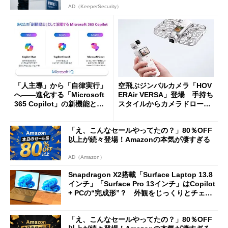
AD（KeeperSecurity）
「人主導」から「自律実行」
空飛ぶジンバルカメラ「HOV
へ――進化する「Microsoft
ERAir VERSA」登場 手持ち
365 Copilot」の新機能とエ
スタイルからカメラドローン
ージェントAIの現在地
に合体変形
「え、こんなセールやってたの？」80％OFF
以上が続々登場！Amazonの本気が凄すぎる
AD（Amazon）
Snapdragon X2搭載「Surface Laptop 13.8
インチ」「Surface Pro 13インチ」はCopilot
+ PCの“完成形”？ 外観をじっくりとチェッ
クしてみた
「え、こんなセールやってたの？」80％OFF