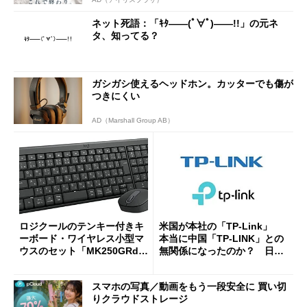
ネット死語：「ｷﾀ――(ﾟ∀ﾟ)――!!」の元ネ
タ、知ってる？
ガシガシ使えるヘッドホン。カッターでも傷が
つきにくい
AD（Marshall Group AB）
ロジクールのテンキー付きキ
米国が本社の「TP-Link」
ーボード・ワイヤレス小型マ
本当に中国「TP-LINK」との
ウスのセット「MK250GRd」
無関係になったのか？ 日本
がセールで15％オフの2980円
法人に聞く
に
スマホの写真／動画をもう一段安全に 買い切
りクラウドストレージ