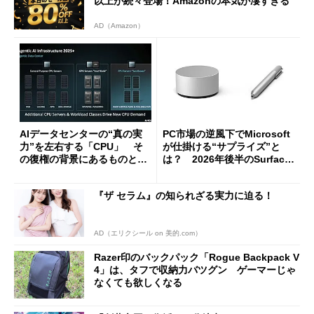
以上が続々登場！Amazonの本気が凄すぎる
AD（Amazon）
AIデータセンターの“真の実
PC市場の逆風下でMicrosoft
力”を左右する「CPU」 そ
が仕掛ける“サプライズ”と
の復権の背景にあるものと
は？ 2026年後半のSurface
は？
新製品を予想する
『ザ セラム』の知られざる実力に迫る！
AD（エリクシール on 美的.com）
Razer印のバックパック「Rogue Backpack V
4」は、タフで収納力バツグン ゲーマーじゃ
なくても欲しくなる