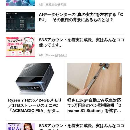
AD（三菱総合研究所）
AIデータセンターの“真の実力”を左右する「C
PU」 その復権の背景にあるものとは？
SNSアカウントを着実に成長。実はみんなココ
使ってます。
AD（Dreaw合同会社）
Ryzen 7 H255／24GBメモリ
軽さ1.1kg×自動ごみ収集対応
／1TBストレージのミニPC
で5万円台のペン型掃除機「D
「ACEMAGIC F5A」がタイ
reame S1 Station」を試す
ムセールで41％オフの10万69
見えた長所と短所
98円に
SNSアカウントを着実に成長。実はみんなココ