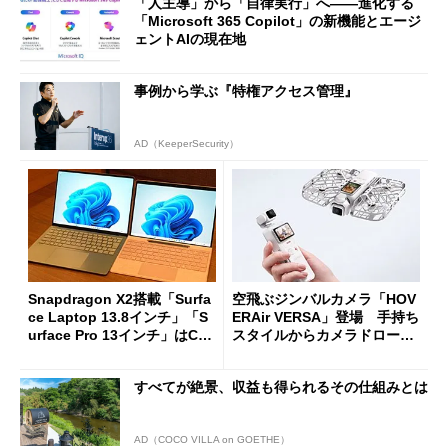
「人主導」から「自律実行」へ――進化する
「Microsoft 365 Copilot」の新機能とエージ
ェントAIの現在地
事例から学ぶ『特権アクセス管理』
AD（KeeperSecurity）
Snapdragon X2搭載「Surfa
空飛ぶジンバルカメラ「HOV
ce Laptop 13.8インチ」「S
ERAir VERSA」登場 手持ち
urface Pro 13インチ」はCop
スタイルからカメラドローン
ilot+ PCの“完成形”？ 外観
に合体変形
をじっくりとチェックしてみ
すべてが絶景、収益も得られるその仕組みとは
た
AD（COCO VILLA on GOETHE）