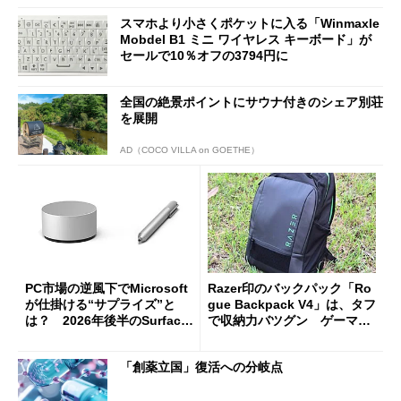
スマホより小さくポケットに入る「Winmaxle
Mobdel B1 ミニ ワイヤレス キーボード」が
セールで10％オフの3794円に
全国の絶景ポイントにサウナ付きのシェア別荘
を展開
AD（COCO VILLA on GOETHE）
PC市場の逆風下でMicrosoft
Razer印のバックパック「Ro
が仕掛ける“サプライズ”と
gue Backpack V4」は、タフ
は？ 2026年後半のSurface
で収納力バツグン ゲーマー
新製品を予想する
じゃなくても欲しくなる
「創薬立国」復活への分岐点