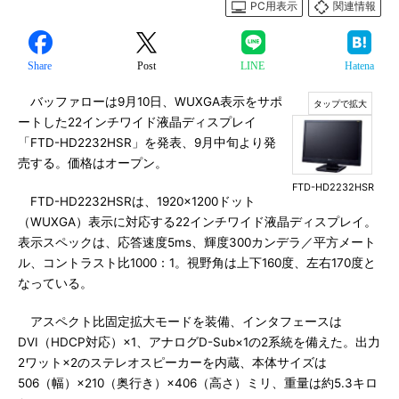
PC用表示
関連情報
Share
Post
LINE
Hatena
バッファローは9月10日、WUXGA表示をサポ
ートした22インチワイド液晶ディスプレイ
「FTD-HD2232HSR」を発表、9月中旬より発
売する。価格はオープン。
FTD-HD2232HSR
FTD-HD2232HSRは、1920×1200ドット
（WUXGA）表示に対応する22インチワイド液晶ディスプレイ。
表示スペックは、応答速度5ms、輝度300カンデラ／平方メート
ル、コントラスト比1000：1。視野角は上下160度、左右170度と
なっている。
アスペクト比固定拡大モードを装備、インタフェースは
DVI（HDCP対応）×1、アナログD-Sub×1の2系統を備えた。出力
2ワット×2のステレオスピーカーを内蔵、本体サイズは
506（幅）×210（奥行き）×406（高さ）ミリ、重量は約5.3キロ