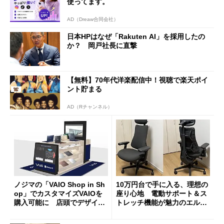
使ってます。
AD（Dreaw合同会社）
日本HPはなぜ「Rakuten AI」を採用したの
か？ 岡戸社長に直撃
【無料】70年代洋楽配信中！視聴で楽天ポイ
ント貯まる
AD（Rチャンネル）
ノジマの「VAIO Shop in Sh
10万円台で手に入る、理想の
op」でカスタマイズVAIOを
座り心地 電動サポート＆ス
購入可能に 店頭でデザイン
トレッチ機能が魅力のエルゴ
や質感を確認しながら購入可
ノミクスチェア「LiberNovo
能
Omni Gen」を試す