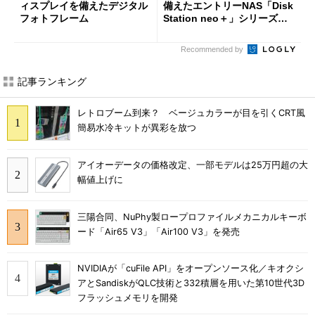
ィスプレイを備えたデジタル
備えたエントリーNAS「Disk
フォトフレーム
Station neo＋」シリーズを
投入
Recommended by
記事ランキング
レトロブーム到来？ ベージュカラーが目を引くCRT風
簡易水冷キットが異彩を放つ
アイオーデータの価格改定、一部モデルは25万円超の大
幅値上げに
三陽合同、NuPhy製ロープロファイルメカニカルキーボ
ード「Air65 V3」「Air100 V3」を発売
NVIDIAが「cuFile API」をオープンソース化／キオクシ
アとSandiskがQLC技術と332積層を用いた第10世代3D
フラッシュメモリを開発