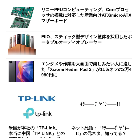
分かった魅力と妥協点
etooth High Data Throughp
リコーPFUコンピューティング、Coreプロセ
ut」が明...
ッサの搭載に対応した産業向けATX/microATX
マザーボード
FIIO、スティック型デザイン筐体を採用したポ
ータブルオーディオプレーヤー
エンタメや作業を大画面で楽しみたい人に適し
た「Xiaomi Redmi Pad 2」が11％オフの2万4
980円に
米国が本社の「TP-Link」
ネット死語：「ｷﾀ――(ﾟ∀ﾟ)―
本当に中国「TP-LINK」との
―!!」の元ネタ、知ってる？