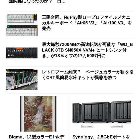
無関係になったのか？ 日本
法人に聞く
三陽合同、NuPhy製ロープロファイルメカニ
カルキーボード「Air65 V3」「Air100 V3」を
発売
最大毎秒7200MBの高速転送が可能な「WD_B
LACK 8TB SN850X NVMe ヒートシンク付
き」が18％オフの17万5087円に
レトロブーム到来？ ベージュカラーが目を引
くCRT風簡易水冷キットが異彩を放つ
Bigme、13型カラーE Inkデ
Synology、2.5GbEポートを