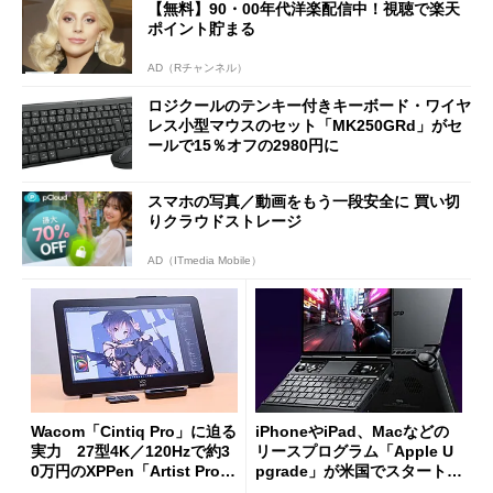
【無料】90・00年代洋楽配信中！視聴で楽天
ポイント貯まる
AD（Rチャンネル）
ロジクールのテンキー付きキーボード・ワイヤ
レス小型マウスのセット「MK250GRd」がセ
ールで15％オフの2980円に
スマホの写真／動画をもう一段安全に 買い切
りクラウドストレージ
AD（ITmedia Mobile）
Wacom「Cintiq Pro」に迫る
iPhoneやiPad、Macなどの
実力 27型4K／120Hzで約3
リースプログラム「Apple U
0万円のXPPen「Artist Pro 2
pgrade」が米国でスタート／
7（Gen 2）」でお絵描きして
Bluetooth LEの新規格「Blu