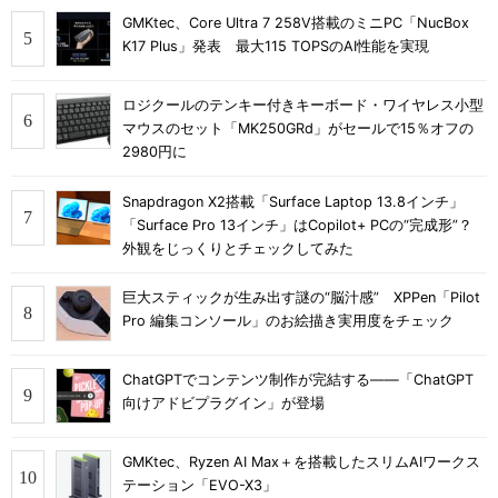
GMKtec、Core Ultra 7 258V搭載のミニPC「NucBox
K17 Plus」発表 最大115 TOPSのAI性能を実現
ロジクールのテンキー付きキーボード・ワイヤレス小型
マウスのセット「MK250GRd」がセールで15％オフの
2980円に
Snapdragon X2搭載「Surface Laptop 13.8インチ」
「Surface Pro 13インチ」はCopilot+ PCの“完成形”？
外観をじっくりとチェックしてみた
巨大スティックが生み出す謎の“脳汁感” XPPen「Pilot
Pro 編集コンソール」のお絵描き実用度をチェック
ChatGPTでコンテンツ制作が完結する――「ChatGPT
向けアドビプラグイン」が登場
GMKtec、Ryzen AI Max＋を搭載したスリムAIワークス
テーション「EVO-X3」