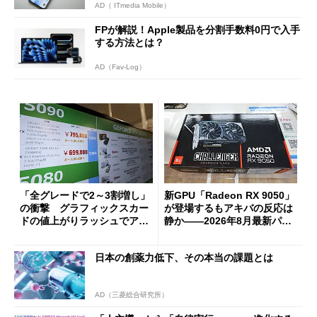
AD（ ITmedia Mobile）
FPが解説！Apple製品を分割手数料0円で入手
する方法とは？
AD（Fav-Log）
「全グレードで2～3割増し」
新GPU「Radeon RX 9050」
の衝撃 グラフィックスカー
が登場するもアキバの反応は
ドの値上がりラッシュでアキ
静か――2026年8月最新パー
バの購入制限が深刻化
ツ事情
日本の創薬力低下、その本当の課題とは
AD（三菱総合研究所）