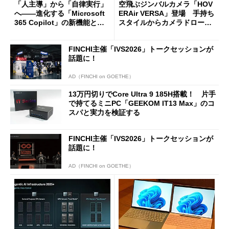
「人主導」から「自律実行」
空飛ぶジンバルカメラ「HOV
へ――進化する「Microsoft
ERAir VERSA」登場 手持ち
365 Copilot」の新機能とエ
スタイルからカメラドローン
ージェントAIの現在地
に合体変形
FINCHI主催「IVS2026」トークセッションが
話題に！
AD（FINCHI on GOETHE）
13万円切りでCore Ultra 9 185H搭載！ 片手
で持てるミニPC「GEEKOM IT13 Max」のコ
スパと実力を検証する
FINCHI主催「IVS2026」トークセッションが
話題に！
AD（FINCHI on GOETHE）