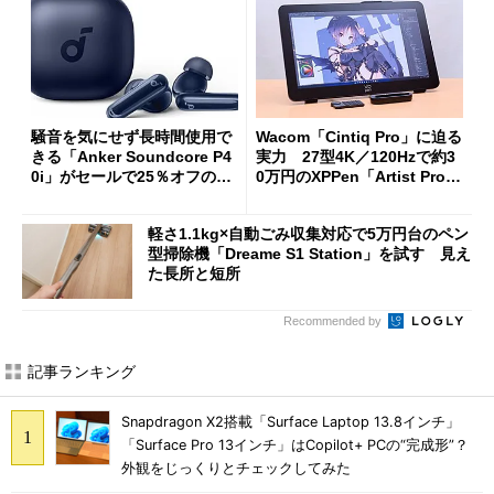
騒音を気にせず長時間使用で
Wacom「Cintiq Pro」に迫る
きる「Anker Soundcore P4
実力 27型4K／120Hzで約3
0i」がセールで25％オフの59
0万円のXPPen「Artist Pro 2
90円に
7（Gen 2）」でお絵描きして
分かった魅力と妥協点
軽さ1.1kg×自動ごみ収集対応で5万円台のペン
型掃除機「Dreame S1 Station」を試す 見え
た長所と短所
Recommended by
記事ランキング
Snapdragon X2搭載「Surface Laptop 13.8インチ」
「Surface Pro 13インチ」はCopilot+ PCの“完成形”？
外観をじっくりとチェックしてみた