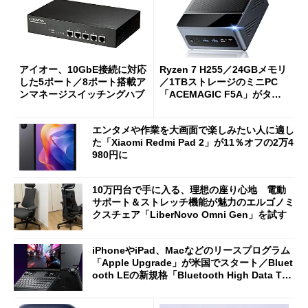
アイオー、10GbE接続に対応
Ryzen 7 H255／24GBメモリ
した5ポート／8ポート搭載ア
／1TBストレージのミニPC
ンマネージスイッチングハブ
「ACEMAGIC F5A」がタイ
ムセールで41％オフの10万69
98円に
エンタメや作業を大画面で楽しみたい人に適し
た「Xiaomi Redmi Pad 2」が11％オフの2万4
980円に
10万円台で手に入る、理想の座り心地 電動
サポート＆ストレッチ機能が魅力のエルゴノミ
クスチェア「LiberNovo Omni Gen」を試す
iPhoneやiPad、Macなどのリースプログラム
「Apple Upgrade」が米国でスタート／Bluet
ooth LEの新規格「Bluetooth High Data Thr
oughput」が明...