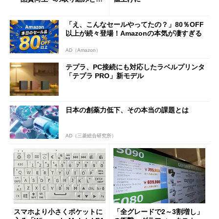
「26H2」に向けた中間報告
「え、こんなセールやってたの？」80％OFF
以上が続々登場！Amazonの本気が凄すぎる
AD（Amazon）
テプラ、PC接続にも対応したラベルプリンタ
「テプラ PRO」新モデル
日本の創薬力低下、その本当の課題とは
AD（三菱総合研究所）
スマホより小さくポケットに
「全グレードで2～3割増し」