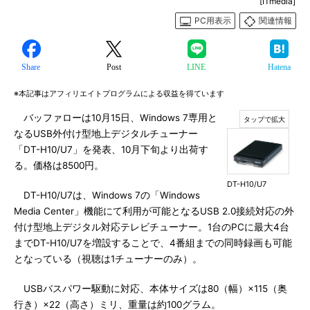
[ITmedia]
PC用表示
関連情報
Share
Post
LINE
Hatena
※本記事はアフィリエイトプログラムによる収益を得ています
バッファローは10月15日、Windows 7専用と
なるUSB外付け型地上デジタルチューナー
「DT-H10/U7」を発表、10月下旬より出荷す
る。価格は8500円。
DT-H10/U7
DT-H10/U7は、Windows 7の「Windows
Media Center」機能にて利用が可能となるUSB 2.0接続対応の外
付け型地上デジタル対応テレビチューナー。1台のPCに最大4台
までDT-H10/U7を増設することで、4番組までの同時録画も可能
となっている（視聴は1チューナーのみ）。
USBバスパワー駆動に対応、本体サイズは80（幅）×115（奥
行き）×22（高さ）ミリ、重量は約100グラム。