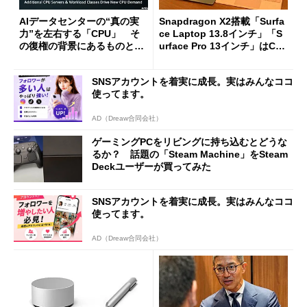
AIデータセンターの“真の実
Snapdragon X2搭載「Surfa
力”を左右する「CPU」 そ
ce Laptop 13.8インチ」「S
の復権の背景にあるものと
urface Pro 13インチ」はCop
は？
ilot+ PCの“完成形”？ 外観
をじっくりとチェックしてみ
SNSアカウントを着実に成長。実はみんなココ
た
使ってます。
AD（Dreaw合同会社）
ゲーミングPCをリビングに持ち込むとどうな
るか？ 話題の「Steam Machine」をSteam
Deckユーザーが買ってみた
SNSアカウントを着実に成長。実はみんなココ
使ってます。
AD（Dreaw合同会社）