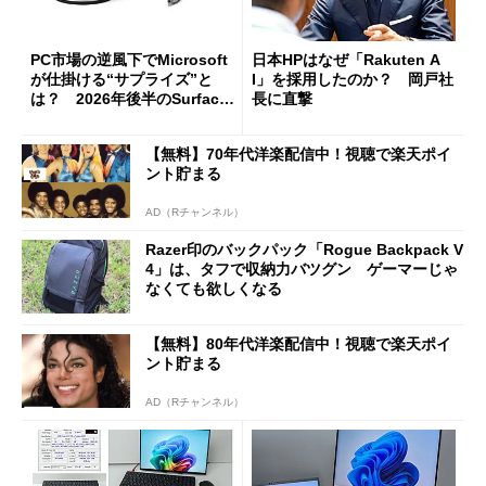
PC市場の逆風下でMicrosoft
日本HPはなぜ「Rakuten A
が仕掛ける“サプライズ”と
I」を採用したのか？ 岡戸社
は？ 2026年後半のSurface
長に直撃
新製品を予想する
【無料】70年代洋楽配信中！視聴で楽天ポイ
ント貯まる
AD（Rチャンネル）
Razer印のバックパック「Rogue Backpack V
4」は、タフで収納力バツグン ゲーマーじゃ
なくても欲しくなる
【無料】80年代洋楽配信中！視聴で楽天ポイ
ント貯まる
AD（Rチャンネル）