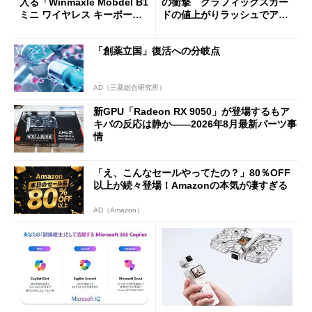
入る「Winmaxle Mobdel B1
の衝撃 グラフィックスカー
ミニ ワイヤレス キーボー
ドの値上がりラッシュでアキ
ド」がセールで10％オフの37
バの購入制限が深刻化
94円に
「創薬立国」復活への分岐点
AD（三菱総合研究所）
新GPU「Radeon RX 9050」が登場するもア
キバの反応は静か――2026年8月最新パーツ事
情
「え、こんなセールやってたの？」80％OFF
以上が続々登場！Amazonの本気が凄すぎる
AD（Amazon）