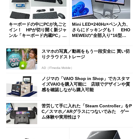
キーボードの中にPCが丸ごと
Mini LED×240Hz×ペン入力、
イン！ HPが切り開く新ジャ
さらにドッキングも！ EHO
ンル「キーボード内蔵PC」の
MEWEIの"全部入り"16型モ
使い勝手を徹底検証
バイルディスプレイ「TM-16
0PW」徹底レビュー
スマホの写真／動画をもう一段安全に 買い切
りクラウドストレージ
AD（ITmedia Mobile）
ノジマの「VAIO Shop in Shop」でカスタマ
イズVAIOを購入可能に 店頭でデザインや質
感を確認しながら購入可能
苦労して手に入れた「Steam Controller」をP
C／スマホ／ARグラスにつないでみた ゲー
ム体験や実用性は？