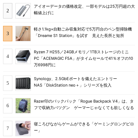
アイオーデータの価格改定、一部モデルは25万円超の大
幅値上げに
軽さ1.1kg×自動ごみ収集対応で5万円台のペン型掃除機
「Dreame S1 Station」を試す 見えた長所と短所
Ryzen 7 H255／24GBメモリ／1TBストレージのミニ
PC「ACEMAGIC F5A」がタイムセールで41％オフの10
万6998円に
Synology、2.5GbEポートを備えたエントリー
NAS「DiskStation neo＋」シリーズを投入
Razer印のバックパック「Rogue Backpack V4」は、タ
フで収納力バツグン ゲーマーじゃなくても欲しくなる
寝ころびながらゲームができる「ゲーミングロングピロ
ー」